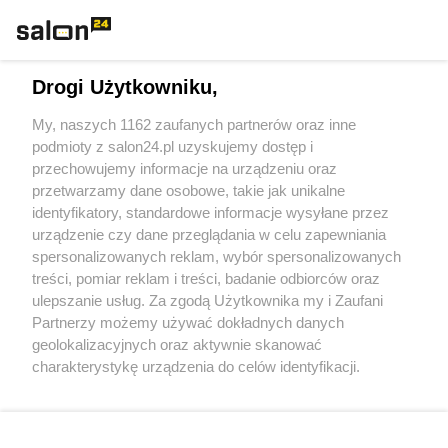
Technologie
Drogi Użytkowniku,
Sport
My, naszych 1162 zaufanych partnerów oraz inne
podmioty z salon24.pl uzyskujemy dostęp i
Społeczeństwo
przechowujemy informacje na urządzeniu oraz
przetwarzamy dane osobowe, takie jak unikalne
Kultura
identyfikatory, standardowe informacje wysyłane przez
urządzenie czy dane przeglądania w celu zapewniania
spersonalizowanych reklam, wybór spersonalizowanych
treści, pomiar reklam i treści, badanie odbiorców oraz
ulepszanie usług. Za zgodą Użytkownika my i Zaufani
X
Facebook
Instagram
Youtube
Partnerzy możemy używać dokładnych danych
geolokalizacyjnych oraz aktywnie skanować
charakterystykę urządzenia do celów identyfikacji.
Web Content Media sp. z o. o. © 2022
Ponieważ cenimy Twoją prywatność, prosimy o zgodę na
korzystanie z tych technologii poprzez kliknięcie
„Akceptuję”. Zgoda jest dobrowolna i zawsze możesz ją
Pomoc
O nas
Praca
Reklama
Kontakt