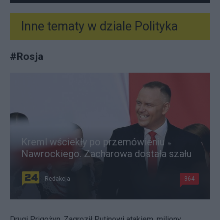
Inne tematy w dziale
Polityka
#
Rosja
Kreml wściekły po przemówieniu
Nawrockiego. Zacharowa dostała szału
Redakcja
364
Drugi Prigożyn. Zagroził Putinowi atakiem, miliony