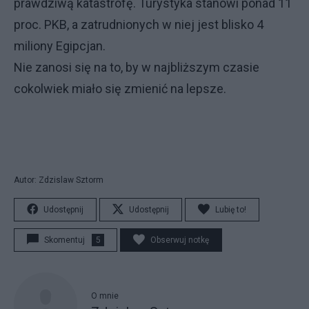
prawdziwą katastrofę. Turystyka stanowi ponad 11
proc. PKB, a zatrudnionych w niej jest blisko 4
miliony Egipcjan.
Nie zanosi się na to, by w najbliższym czasie
cokolwiek miało się zmienić na lepsze.
Autor: Zdzislaw Sztorm
Udostępnij
Udostępnij
Lubię to!
Skomentuj
5
Obserwuj notkę
O mnie