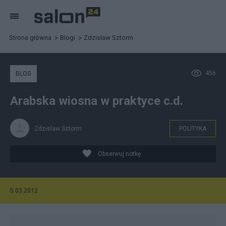
Strona główna
Blogi
Zdzislaw Sztorm
456
BLOG
Arabska wiosna w praktyce c.d.
Zdzislaw Sztorm
POLITYKA
Obserwuj notkę
5.03.2012