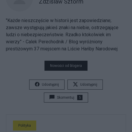
Zdzislaw Sztorm
"Każde nieszczęście w historii jest zapowiedziane;
zawsze występują jakieś znaki na niebie, ostrzegające
ludzi o niebezpieczeństwie. Rzadko ktokolwiek im
wierzy." - Calek Perechodnik / Blog wyróżniony
prestiżowym 37 miejscem na
Liście Hańby Narodowej
Nowości od blogera
Udostępnij
Udostępnij
Skomentuj
5
Polityka