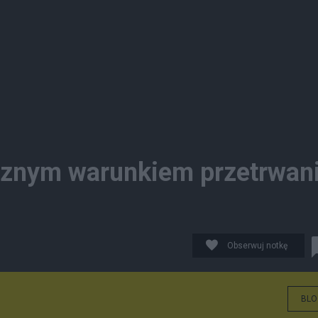
cznym warunkiem przetrwan
Obserwuj notkę
BLO