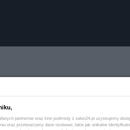
niku,
fanych partnerów oraz inne podmioty z salon24.pl uzyskujemy dost
niu oraz przetwarzamy dane osobowe, takie jak unikalne identyfikat