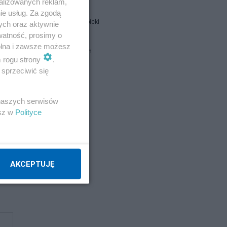
alizowanych reklam,
ie usług. Za zgodą
Jan Filip Libicki
ych oraz aktywnie
watność, prosimy o
wolna i zawsze możesz
brat Damian
m rogu strony
.
sprzeciwić się
Napisz notkę
 naszych serwisów
esz w
Polityce
AKCEPTUJĘ