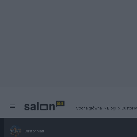
Strona główna
Blogi
Custor M
Custor Matt