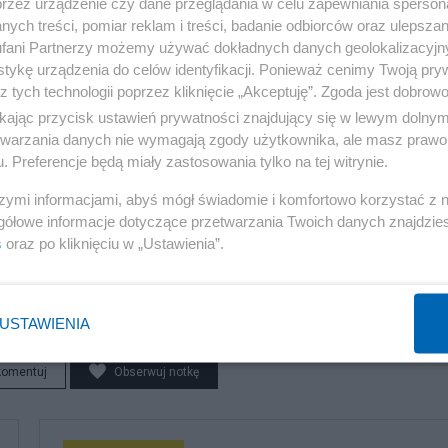
przez urządzenie czy dane przeglądania w celu zapewniania sperson
ych treści, pomiar reklam i treści, badanie odbiorców oraz ulepszan
fani Partnerzy możemy używać dokładnych danych geolokalizacyjn
tykę urządzenia do celów identyfikacji. Ponieważ cenimy Twoją pry
z tych technologii poprzez kliknięcie „Akceptuję”. Zgoda jest dobro
ikając przycisk ustawień prywatności znajdujący się w lewym dolny
etwarzania danych nie wymagają zgody użytkownika, ale masz prawo 
. Preferencje będą miały zastosowania tylko na tej witrynie.
szymi informacjami, abyś mógł świadomie i komfortowo korzystać z
gółowe informacje dotyczące przetwarzania Twoich danych znajdzi
s
oraz po kliknięciu w „Ustawienia”.
USTAWIENIA
komentuj
Obserwuj notkę