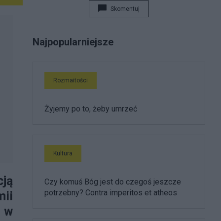
Skomentuj
Najpopularniejsze
Rozmaitości
Żyjemy po to, żeby umrzeć
Kultura
cją
Czy komuś Bóg jest do czegoś jeszcze
potrzebny? Contra imperitos et atheos
ii
t w