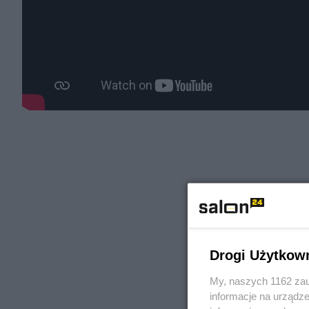
Drogi Użytkow
My, naszych 1162 zau
informacje na urządze