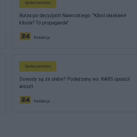
Społeczeństwo
Burza po decyzjach Nawrockiego. "Kibol ułaskawił
kibola? To propaganda"
Redakcja
Społeczeństwo
Dowody są za słabe? Podejrzany ws. RARS opuścił
areszt
Redakcja