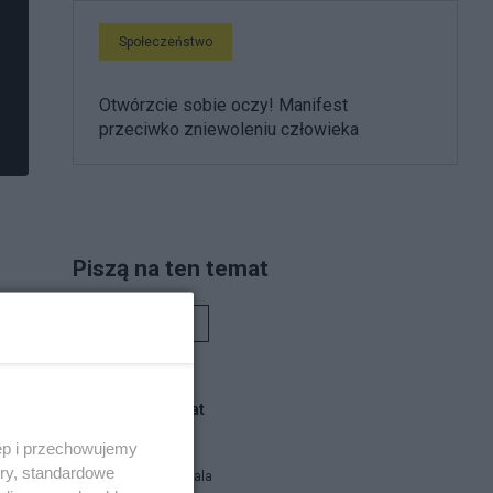
Społeczeństwo
Otwórzcie sobie oczy! Manifest
przeciwko zniewoleniu człowieka
Piszą na ten temat
Rafał Woś
Blogi na ten temat
ęp i przechowujemy
ory, standardowe
Siukum Balala