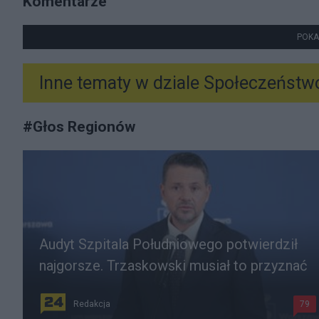
Komentarze
POKA
Inne tematy w dziale
Społeczeństw
#
Głos Regionów
Audyt Szpitala Południowego potwierdził
najgorsze. Trzaskowski musiał to przyznać
Redakcja
79