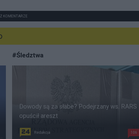
Ż KOMENTARZE
o
#
Śledztwa
Dowody są za słabe? Podejrzany ws. RARS
opuścił areszt
Redakcja
106