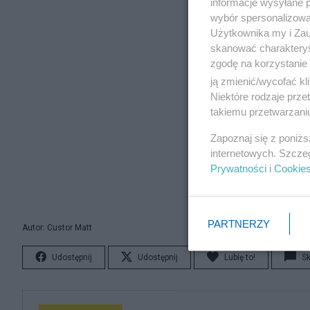
informacje wysyłane 
wybór spersonalizowan
Użytkownika my i Zau
skanować charakterys
zgodę na korzystanie 
ją zmienić/wycofać kl
Niektóre rodzaje prz
takiemu przetwarzaniu
Zapoznaj się z poniż
internetowych. Szcze
Prywatności
i
Cookie
PARTNERZY
Autor: Custor Matt
Udostępnij
Udostępnij
Lubię to!
S