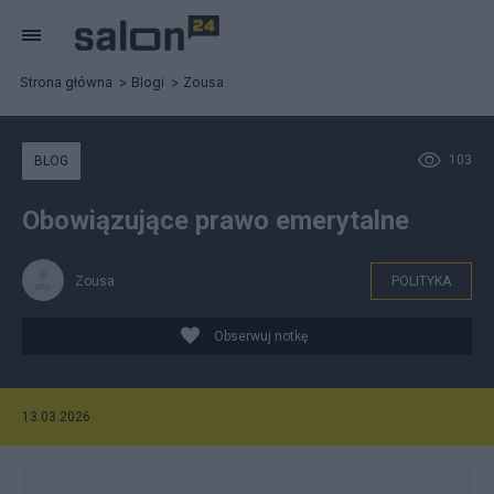
Strona główna
Blogi
Zousa
103
BLOG
Obowiązujące prawo emerytalne
Zousa
POLITYKA
Obserwuj notkę
13.03.2026