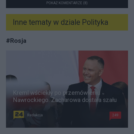
POKAŻ KOMENTARZE (8)
Inne tematy w dziale
Polityka
#
Rosja
Kreml wściekły po przemówieniu
Nawrockiego. Zacharowa dostała szału
Redakcja
249