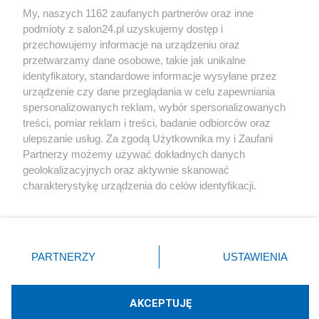
My, naszych 1162 zaufanych partnerów oraz inne
podmioty z salon24.pl uzyskujemy dostęp i
Społeczeństwo
przechowujemy informacje na urządzeniu oraz
przetwarzamy dane osobowe, takie jak unikalne
Kultura
identyfikatory, standardowe informacje wysyłane przez
urządzenie czy dane przeglądania w celu zapewniania
spersonalizowanych reklam, wybór spersonalizowanych
treści, pomiar reklam i treści, badanie odbiorców oraz
ulepszanie usług. Za zgodą Użytkownika my i Zaufani
X
Facebook
Instagram
Youtube
Partnerzy możemy używać dokładnych danych
geolokalizacyjnych oraz aktywnie skanować
charakterystykę urządzenia do celów identyfikacji.
Web Content Media sp. z o. o. © 2022
Ponieważ cenimy Twoją prywatność, prosimy o zgodę na
korzystanie z tych technologii poprzez kliknięcie
„Akceptuję”. Zgoda jest dobrowolna i zawsze możesz ją
Pomoc
O nas
Praca
Reklama
Kontakt
zmienić/wycofać klikając przycisk ustawień prywatności
PARTNERZY
USTAWIENIA
znajdujący się w lewym dolnym rogu strony
. Niektóre
rodzaje przetwarzania danych nie wymagają zgody
użytkownika, ale masz prawo sprzeciwić się takiemu
AKCEPTUJĘ
przetwarzaniu. Preferencje będą miały zastosowania tylko