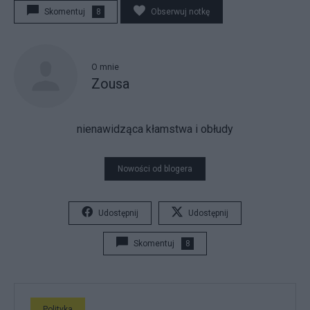
Skomentuj
8
Obserwuj notkę
O mnie
Zousa
nienawidząca kłamstwa i obłudy
Nowości od blogera
Udostępnij
Udostępnij
Skomentuj
8
Polityka