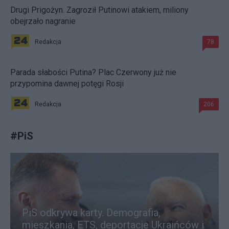
Drugi Prigożyn. Zagroził Putinowi atakiem, miliony
obejrzało nagranie
Redakcja
78
Parada słabości Putina? Plac Czerwony już nie
przypomina dawnej potęgi Rosji
Redakcja
206
#
PiS
PiS odkrywa karty. Demografia,
mieszkania, ETS, deportacje Ukraińców i