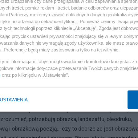
przez urządzenie czy dane przeglądania w celu zapewniania sperson
obrazami, ale dostępnymi tylko "oczom" duszy - a nie
ych treści, pomiar reklam i treści, badanie odbiorców oraz ulepszan
fani Partnerzy możemy używać dokładnych danych geolokalizacyjn
tykę urządzenia do celów identyfikacji. Ponieważ cenimy Twoją pry
z tych technologii poprzez kliknięcie „Akceptuję”. Zgoda jest dobro
ikając przycisk ustawień prywatności znajdujący się w lewym dolny
etwarzania danych nie wymagają zgody użytkownika, ale masz prawo 
. Preferencje będą miały zastosowania tylko na tej witrynie.
10.2011 01:10 @Zygmunt Jan Prusiński Panie Zygmuncie, 
szymi informacjami, abyś mógł świadomie i komfortowo korzystać z
gółowe informacje dotyczące przetwarzania Twoich danych znajdzi
fii, wizerunku. Jednym słowem przekaz obrazowy i
s
oraz po kliknięciu w „Ustawienia”.
. Książkę opisują stan naszej kultury, przez prof.
łaby (to tylko przykład) może zrozumiana przez ułamek
iem abstrakcji. Polacy i w ogóle ludzie współcześni
USTAWIENIA
 co niedzielnych kazań naszych katolickich kapłanów)
zrozumieć, potrzebują obrazka, landszaftu, oleodruku,
azową i obrazkową poezją... czy to dobrze że jest obrazow