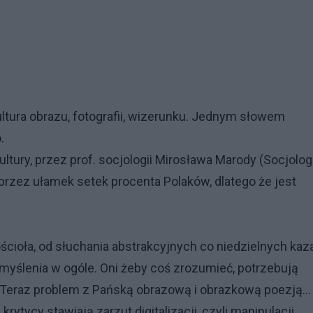
tura obrazu, fotografii, wizerunku. Jednym słowem
.
ltury, przez prof. socjologii Mirosława Marody (Socjolog
 przez ułamek setek procenta Polaków, dlatego że jest
ścioła, od słuchania abstrakcyjnych co niedzielnych kaz
myślenia w ogóle. Oni żeby coś zrozumieć, potrzebują
ji". Teraz problem z Pańską obrazową i obrazkową poezją...
ytycy stawiają zarzut digitalizacji, czyli manipulacji