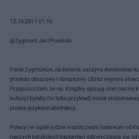
12.10.2011 01:10
@Zygmunt Jan Prusiński
Panie Zygmuncie, na świecie zaczyna dominować kul
przekaz obrazowy i obrazkowy. Obraz wypiera słowo
Przypuszczam, że np. Książkę opisują stan naszej ku
kultury) byłaby (to tylko przykład) może zrozumiana
pisana językiem abstrakcji.
Polacy i w ogóle ludzie współcześni (oderwani od Ko
naszych katolickich kapłanów) odzwyczajają się od 