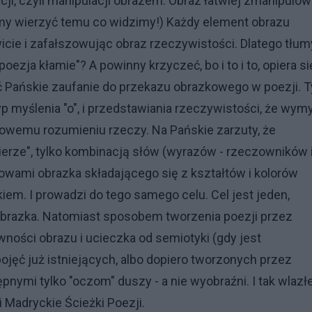
acji, czyli manipulacji obrazem. Obraz łatwiej zmanipulo
emy wierzyć temu co widzimy!) Każdy element obrazu
cie i zafałszowując obraz rzeczywistości. Dlatego tłum
oezja kłamie"? A powinny krzyczeć, bo i to i to, opiera si
 Pańskie zaufanie do przekazu obrazkowego w poezji. T
yp myślenia "o", i przedstawiania rzeczywistości, że wym
wemu rozumieniu rzeczy. Na Pańskie zarzuty, że
pierze", tylko kombinacją słów (wyrazów - rzeczowników 
owami obrazka składającego się z kształtów i kolorów
m. I prowadzi do tego samego celu. Cel jest jeden,
brazka. Natomiast sposobem tworzenia poezji przez
wności obrazu i ucieczka od semiotyki (gdy jest
pojęć już istniejących, albo dopiero tworzonych przez
ępnymi tylko "oczom" duszy - a nie wyobraźni. I tak wlaz
Madryckie Ścieżki Poezji.