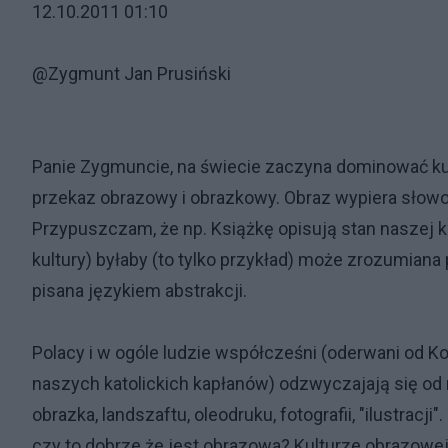
12.10.2011 01:10
@Zygmunt Jan Prusiński
Panie Zygmuncie, na świecie zaczyna dominować kul
przekaz obrazowy i obrazkowy. Obraz wypiera słowo
Przypuszczam, że np. Książkę opisują stan naszej ku
kultury) byłaby (to tylko przykład) może zrozumiana
pisana językiem abstrakcji.
Polacy i w ogóle ludzie współcześni (oderwani od Ko
naszych katolickich kapłanów) odzwyczajają się od 
obrazka, landszaftu, oleodruku, fotografii, "ilustrac
czy to dobrze że jest obrazowa? Kulturze obrazowej kr