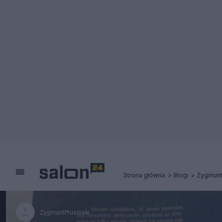
Strona główna
Blogi
Zygmunt
ZygmuntPrusiński