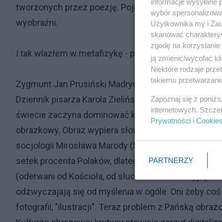
informacje wysyłane 
tworzonych przez poezję. Pojęcia są również quasi-
wybór spersonalizowan
wyobraźni.
Użytkownika my i Zau
skanować charakterys
zgodę na korzystanie 
I tak wlazłem w metafizykę - przepraszam!
ją zmienić/wycofać kl
Niektóre rodzaje prz
takiemu przetwarzaniu
Zygmunt Jan Prusiński Madryckie Ścieżki Poezji
Dziennik pisarza Karola Zielińskiego z Krakowa 12.
Zapoznaj się z poniż
internetowych. Szcze
świecie zaczyna dominować kultura obrazu, fotogra
Prywatności
i
Cookie
obrazkowy. Obraz wypiera słowo. Przypuszczam, że np
socjologii Mirosława Marody (Socjologia kultury) by
setek procenta Polaków, dlatego że jest pisana język
PARTNERZY
(oderwani od Kościoła, od słuchania abstrakcyjnych
odzwyczajają się od myślenia w ogóle. Oni żeby coś 
fotografii, "ilustracji". Teraz problem z Pańską obr