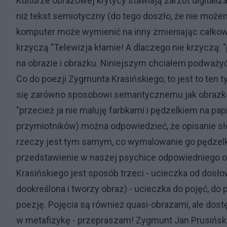
Kulturze obrazowej krytycy stawiają zarzut digitaliz
niż tekst semiotyczny (do tego doszło, że nie moż
komputer może wymienić na inny zmieniając całkowi
krzyczą "Telewizja kłamie! A dlaczego nie krzyczą: "p
na obrazie i obrazku. Niniejszym chciałem podważyć
Co do poezji Zygmunta Krasińskiego, to jest to ten t
się zarówno sposobowi semantycznemu jak obrazko
"przecież ja nie maluję farbkami i pędzelkiem na pa
przymiotników) można odpowiedzieć, że opisanie sł
rzeczy jest tym samym, co wymalowanie go pędzelkie
przedstawienie w naszej psychice odpowiedniego o
Krasińskiego jest sposób trzeci - ucieczka od dosło
dookreślona i tworzy obraz) - ucieczka do pojęć, do 
poezję. Pojęcia są również quasi-obrazami, ale dost
w metafizykę - przepraszam! Zygmunt Jan Prusiński 