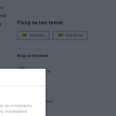
co
braz
Piszą na ten temat
y
Rafał Woś
Hirek Wrona
Blogi na ten temat
Jan Filip Libicki
o
report
go
Marcin B. Brixen
ęp i przechowujemy
ory, standardowe