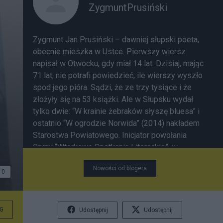
ZygmuntPrusiński
Zygmunt Jan Prusiński – dawniej słupski poeta,
obecnie mieszka w Ustce. Pierwszy wiersz
napisał w Otwocku, gdy miał 14 lat. Dzisiaj, mając
71 lat, nie potrafi powiedzieć, ile wierszy wyszło
spod jego pióra. Sądzi, że ze trzy tysiące i że
złożyły się na 53 książki. Ale w Słupsku wydał
tylko dwie: “W krainie żebraków słyszę bluesa” i
ostatnio “W ogrodzie Norwida” (2014) nakładem
Starostwa Powiatowego. Inicjator powołania
Grupy “Wtorkowe Spotkania Literackie”, w
młodości przewodniczący Korespondencyjnego
Nowości od blogera
Klubu Młodych Pisarzy w Słupsku. W 1980 roku
0
na III Sesji Literackiej na Zamku w Bytowie, jury,
któremu przewodniczył Roman Śliwnik, przyznało
mu pierwsze miejsce za erotyk w Turnieju
G
Udostępnij
Udostępnij
Jednego Wiersza. Romanowi Śliwonikowi