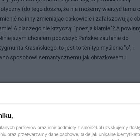
iotyczny (do tego doszło, że nie możemy wierzyć temu 
enić na inny zmieniając całkowicie i zafałszowując o
amie! A dlaczego nie krzyczą: "poezja kłamie"? A powinn
zku. Niniejszym chciałem podważyć Pańskie zaufanie do
gmunta Krasińskiego, to jest to ten typ myślenia "o", i
arówno sposobowi semantycznemu jak obrazkowemu
ami i pędzelkiem na papierze", tylko kombinacją słów
dpowiedzieć, że opisanie słowami obrazka składająceg
co wymalowanie go pędzelkiem. I prowadzi do tego same
niku,
chice odpowiedniego obrazka. Natomiast sposobem
eci - ucieczka od dosłowności obrazu i ucieczka od
fanych partnerów oraz inne podmioty z salon24.pl uzyskujemy dost
niu oraz przetwarzamy dane osobowe, takie jak unikalne identyfikat
eczka do pojęć, do pojęć już istniejących, albo dopiero