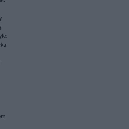
wać
y
ę
yle.
yka
i
łem