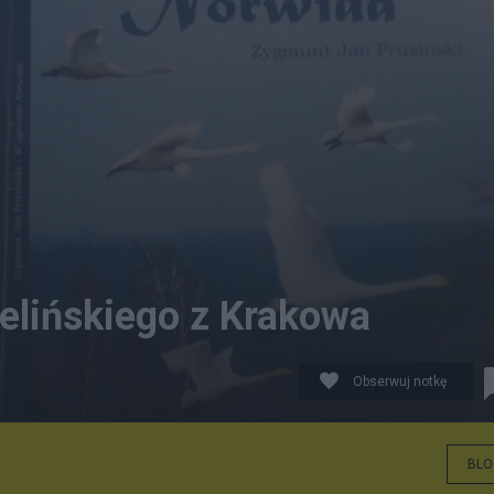
ielińskiego z Krakowa
Obserwuj notkę
BLO