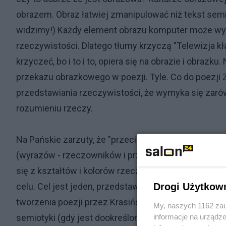
obrazem. Obraz łatwiej zmanipulować niż tekst sem
widzimy!) Każdy element obrazu komputer może wymi
rzeczywistości. Dlatego tłumy krzyczą "Telewizja kł
krzyczeć, bo i to i to, opiera się na obrazie i obra
przekazu obrazkowego w poezji. Tyle. Co do poezji Zy
przedstawiania rzeczywistości, że wymyka się z
rozumieniu rzeczy.
Na Pańskie zarzuty, że "przecież ja nie maluję farbk
(wyrazów - rzeczowników i przymiotników) można o
się z kształtów i kolorów rzeczy jest tym samym, 
Drogi Użytkow
celu. Cel jest jeden, przedstawienie w naszej psy
tworzenia poezji przez Krasińskiego jest sposób trz
My, naszych 1162 zau
informacje na urządze
semiotyki (gdy jest dookreślona i tworzy obraz) - uci