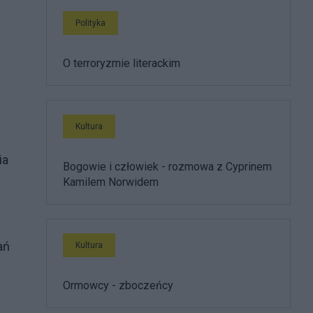
Polityka
O terroryzmie literackim
Kultura
ia
Bogowie i człowiek - rozmowa z Cyprinem
Kamilem Norwidem
ań
Kultura
Ormowcy - zboczeńcy