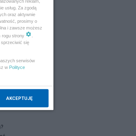
alizowanych reklam,
Napisz notkę
ie usług. Za zgodą
ych oraz aktywnie
watność, prosimy o
wolna i zawsze możesz
m rogu strony
.
sprzeciwić się
na
 naszych serwisów
esz w
Polityce
AKCEPTUJĘ
a?