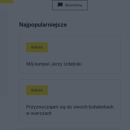
poświęcił wtedy kilkanaście wierszy, teraz
Skomentuj
zamierza poświęcić mu całą książkę.
Najpopularniejsze
Kultura
Mój kumpel Jerzy Izdebski
Kultura
Przyzwyczajam się do swoich bohaterkach
w wierszach