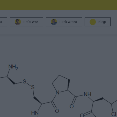
ja
Rafał Woś
Hirek Wrona
Blogi