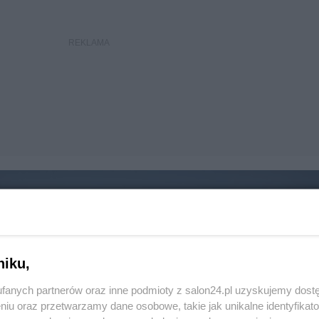
niku,
fanych partnerów oraz inne podmioty z salon24.pl uzyskujemy dost
niu oraz przetwarzamy dane osobowe, takie jak unikalne identyfikat