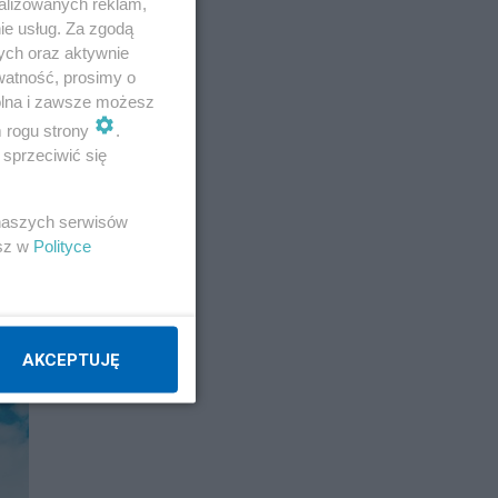
alizowanych reklam,
ie usług. Za zgodą
ych oraz aktywnie
watność, prosimy o
wolna i zawsze możesz
m rogu strony
.
sprzeciwić się
 naszych serwisów
esz w
Polityce
AKCEPTUJĘ