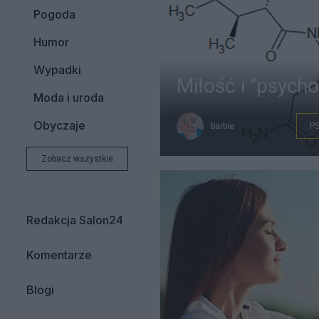
Pogoda
Humor
Wypadki
Miłość i "psycho
Moda i uroda
Obyczaje
barbie
P
Zobacz wszystkie
Redakcja Salon24
Komentarze
Blogi