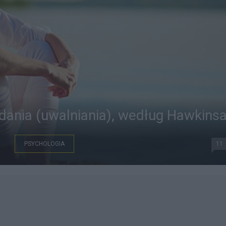
ania (uwalniania), według Hawkins
PSYCHOLOGIA
11