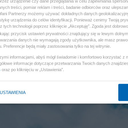
przez urządzenie czy dane przeglądania w celu zapewniania sperson
ych treści, pomiar reklam i treści, badanie odbiorców oraz ulepszan
fani Partnerzy możemy używać dokładnych danych geolokalizacyjn
tykę urządzenia do celów identyfikacji. Ponieważ cenimy Twoją pry
z tych technologii poprzez kliknięcie „Akceptuję”. Zgoda jest dobro
ikając przycisk ustawień prywatności znajdujący się w lewym dolny
etwarzania danych nie wymagają zgody użytkownika, ale masz prawo 
. Preferencje będą miały zastosowania tylko na tej witrynie.
 swój umysłowy dobrostan dzięki
szymi informacjami, abyś mógł świadomie i komfortowo korzystać z
gółowe informacje dotyczące przetwarzania Twoich danych znajdzi
s
oraz po kliknięciu w „Ustawienia”.
PSYCHOLOGIA
1
USTAWIENIA