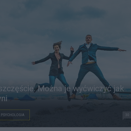
zczęście. Można je wyćwiczyć jak
ni
PSYCHOLOGIA
30