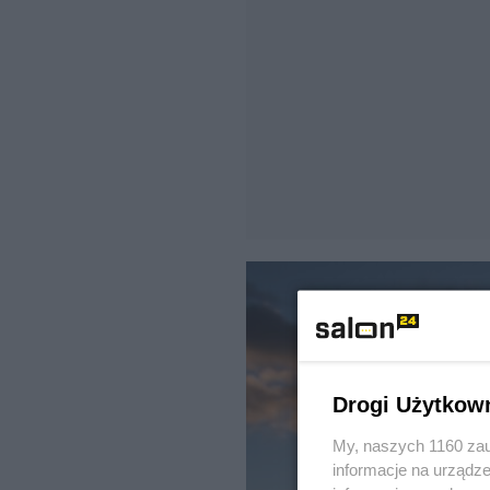
Drogi Użytkow
My, naszych 1160 zau
informacje na urządze