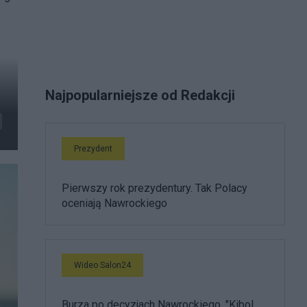
Najpopularniejsze od Redakcji
Prezydent
Pierwszy rok prezydentury. Tak Polacy
oceniają Nawrockiego
Wideo Salon24
Burza po decyzjach Nawrockiego. "Kibol