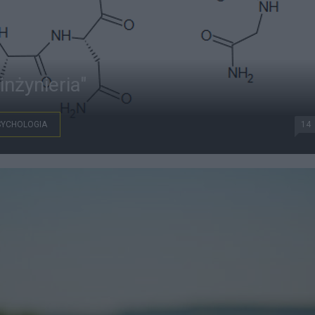
inżynieria"
SYCHOLOGIA
14