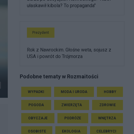
ułaskawił kibola? To propaganda"
Prezydent
Rok z Nawrockim. Głośne weta, sojusz z
USA i powrót do Trójmorza
a
Podobne tematy w Rozmaitości
WYPADKI
MODA I URODA
HOBBY
POGODA
ZWIERZĘTA
ZDROWIE
OBYCZAJE
PODRÓŻE
WNĘTRZA
OSOBISTE
EKOLOGIA
CELEBRYCI