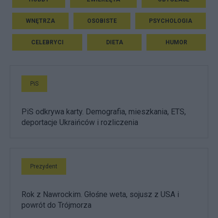
WNĘTRZA
OSOBISTE
PSYCHOLOGIA
CELEBRYCI
DIETA
HUMOR
PiS
PiS odkrywa karty. Demografia, mieszkania, ETS,
deportacje Ukraińców i rozliczenia
Prezydent
Rok z Nawrockim. Głośne weta, sojusz z USA i
powrót do Trójmorza