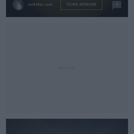
Jack Mac Lase
TEORIE SPISKOWE
4