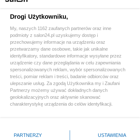
Technologie
Drogi Użytkowniku,
Sport
My, naszych 1162 zaufanych partnerów oraz inne
podmioty z salon24.pl uzyskujemy dostęp i
Społeczeństwo
przechowujemy informacje na urządzeniu oraz
przetwarzamy dane osobowe, takie jak unikalne
Kultura
identyfikatory, standardowe informacje wysyłane przez
urządzenie czy dane przeglądania w celu zapewniania
spersonalizowanych reklam, wybór spersonalizowanych
treści, pomiar reklam i treści, badanie odbiorców oraz
ulepszanie usług. Za zgodą Użytkownika my i Zaufani
X
Facebook
Instagram
Youtube
Partnerzy możemy używać dokładnych danych
geolokalizacyjnych oraz aktywnie skanować
charakterystykę urządzenia do celów identyfikacji.
Web Content Media sp. z o. o. © 2022
Ponieważ cenimy Twoją prywatność, prosimy o zgodę na
korzystanie z tych technologii poprzez kliknięcie
„Akceptuję”. Zgoda jest dobrowolna i zawsze możesz ją
Pomoc
O nas
Praca
Reklama
Kontakt
zmienić/wycofać klikając przycisk ustawień prywatności
PARTNERZY
USTAWIENIA
znajdujący się w lewym dolnym rogu strony
. Niektóre