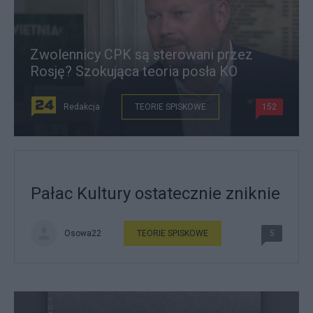
Zwolennicy CPK są sterowani przez
Rosję? Szokująca teoria posła KO
Redakcja
TEORIE SPISKOWE
152
Pałac Kultury ostatecznie zniknie
Osowa22
TEORIE SPISKOWE
5