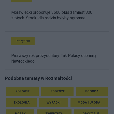
Morawiecki proponuje 3600 plus zamiast 800
złotych. Środki dla rodzin byłyby ogromne
Prezydent
Pierwszy rok prezydentury. Tak Polacy oceniają
Nawrockiego
Podobne tematy w Rozmaitości
ZDROWIE
PODRÓŻE
POGODA
EKOLOGIA
WYPADKI
MODA I URODA
HOBBY
ZWIERZĘTA
OBYCZAJE