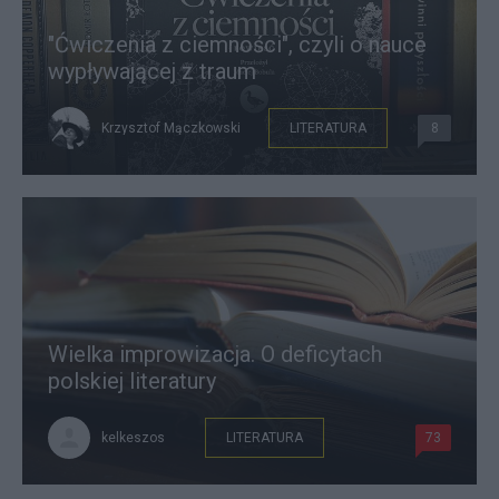
"Ćwiczenia z ciemności", czyli o nauce
wypływającej z traum
Krzysztof Mączkowski
LITERATURA
8
Wielka improwizacja. O deficytach
polskiej literatury
kelkeszos
LITERATURA
73