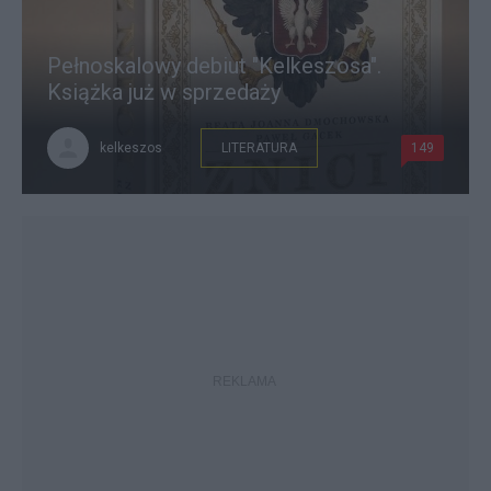
Pełnoskalowy debiut "Kelkeszosa".
Książka już w sprzedaży
kelkeszos
LITERATURA
149