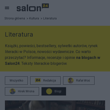
Strona główna
Kultura
Literatura
Literatura
Książki, powieści, bestsellery, sylwetki autorów, rynek
literacki w Polsce, nowości wydawnicze. Co warto
przeczytać? Informacje, recenzje i opinie
na blogach w
Salon24
. Teksty literackie blogerów.
Wszystko
Redakcja
Rafał Woś
Hirek Wrona
Blogi