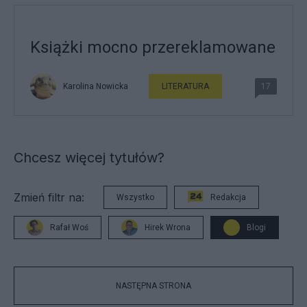
Książki mocno przereklamowane
Karolina Nowicka
LITERATURA
17
Chcesz więcej tytułów?
Zmień filtr na:
Wszystko
Redakcja
Rafał Woś
Hirek Wrona
Blogi
NASTĘPNA STRONA