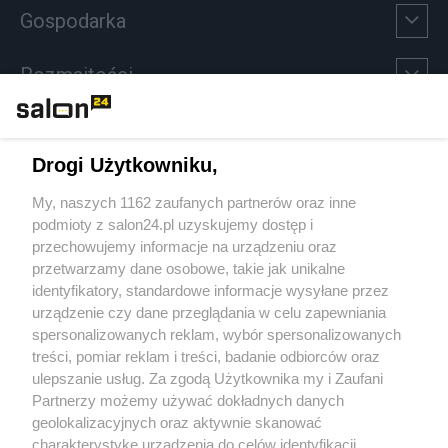
Gospodarka
Rozmaitości
Technologie
Drogi Użytkowniku,
Sport
My, naszych 1162 zaufanych partnerów oraz inne
podmioty z salon24.pl uzyskujemy dostęp i
Społeczeństwo
przechowujemy informacje na urządzeniu oraz
przetwarzamy dane osobowe, takie jak unikalne
Kultura
identyfikatory, standardowe informacje wysyłane przez
urządzenie czy dane przeglądania w celu zapewniania
spersonalizowanych reklam, wybór spersonalizowanych
treści, pomiar reklam i treści, badanie odbiorców oraz
ulepszanie usług. Za zgodą Użytkownika my i Zaufani
X
Facebook
Instagram
Youtube
Partnerzy możemy używać dokładnych danych
geolokalizacyjnych oraz aktywnie skanować
charakterystykę urządzenia do celów identyfikacji.