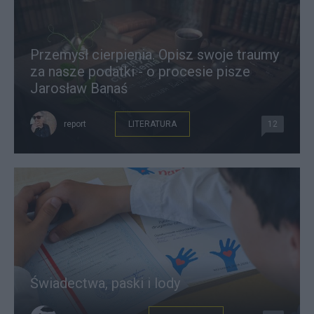
Przemysł cierpienia. Opisz swoje traumy
za nasze podatki - o procesie pisze
Jarosław Banaś
report
LITERATURA
12
Świadectwa, paski i lody