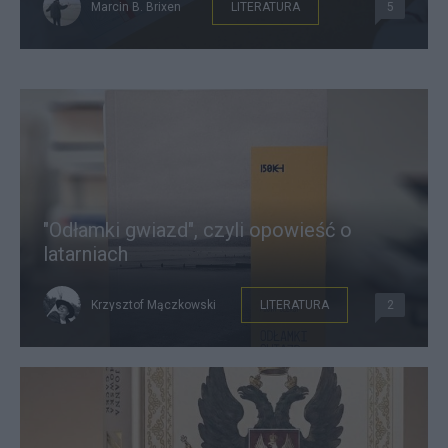
Marcin B. Brixen
LITERATURA
5
"Odłamki gwiazd", czyli opowieść o
latarniach
Krzysztof Mączkowski
LITERATURA
2