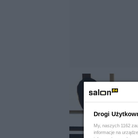
Drogi Użytkow
My, naszych 1162 zau
informacje na urządze