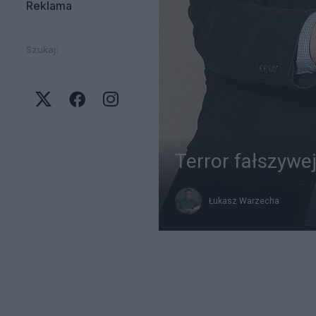
Reklama
Szukaj:
Terror fałszywej
Łukasz Warzecha