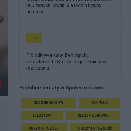
800 złotych. Środki dla rodzin byłyby
ogromne
PiS
PiS odkrywa karty. Demografia,
mieszkania, ETS, deportacje Ukraińców i
rozliczenia
Podobne tematy w Społeczeństwo
GŁOS REGIONÓW
800 PLUS
ŚLEDZTWA
SŁUŻBA ZDROWIA
PRZESTĘPCZOŚĆ
CHARYTATYWNOŚĆ