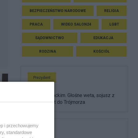
BEZPIECZEŃSTWO NARODOWE
RELIGIA
PRACA
WIDEO SALON24
LGBT
SĄDOWNICTWO
EDUKACJA
RODZINA
KOŚCIÓŁ
Prezydent
Rok z Nawrockim. Głośne weta, sojusz z
USA i powrót do Trójmorza
ęp i przechowujemy
Film
ory, standardowe