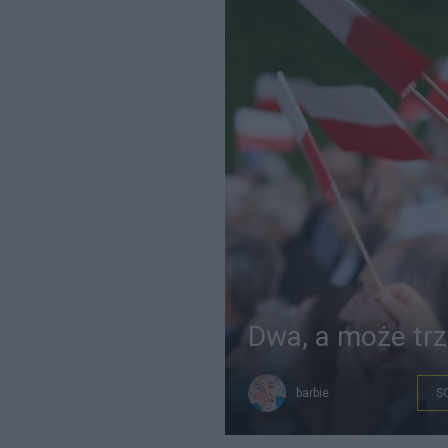
Dwa, a może trz
barbie
S