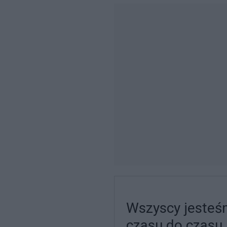
Wszyscy jesteśm
czasu do czasu