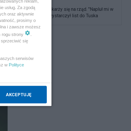
alizowanych reklam,
ie usług. Za zgodą
Olbrychski skarży się na rząd. "Napluł mi w
ych oraz aktywnie
twarz", ale wystarczył list do Tuska
watność, prosimy o
wolna i zawsze możesz
m rogu strony
.
sprzeciwić się
 naszych serwisów
esz w
Polityce
AKCEPTUJĘ