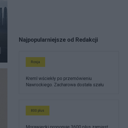
Najpopularniejsze od Redakcji
Rosja
Kreml wściekły po przemówieniu
Nawrockiego. Zacharowa dostała szału
800 plus
Morawiecki proponuje 3600 plus zamiast