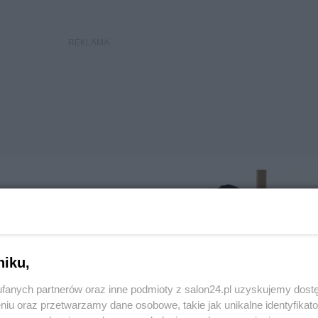
niku,
fanych partnerów oraz inne podmioty z salon24.pl uzyskujemy dost
niu oraz przetwarzamy dane osobowe, takie jak unikalne identyfikat