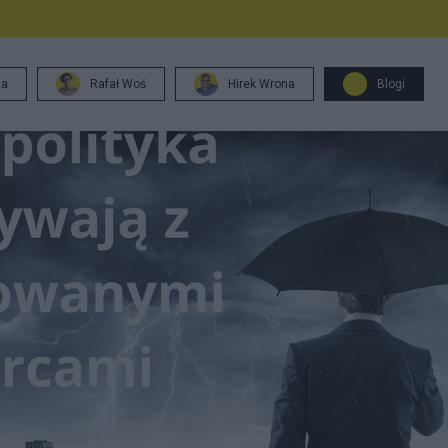
ja
Rafał Woś
Hirek Wrona
Blogi