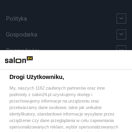
Polityka
Gospodarka
Rozmaitości
Technologie
Drogi Użytkowniku,
Sport
My, naszych 1162 zaufanych partnerów oraz inne
podmioty z salon24.pl uzyskujemy dostęp i
Społeczeństwo
przechowujemy informacje na urządzeniu oraz
przetwarzamy dane osobowe, takie jak unikalne
Kultura
identyfikatory, standardowe informacje wysyłane przez
urządzenie czy dane przeglądania w celu zapewniania
spersonalizowanych reklam, wybór spersonalizowanych