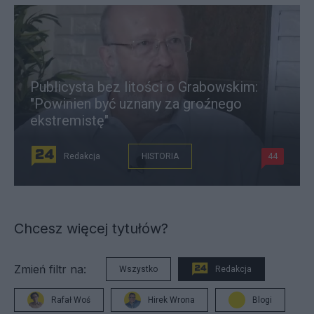
Publicysta bez litości o Grabowskim:
"Powinien być uznany za groźnego
ekstremistę"
Redakcja
HISTORIA
44
Chcesz więcej tytułów?
Zmień filtr na:
Wszystko
Redakcja
Rafał Woś
Hirek Wrona
Blogi