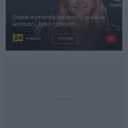
Olejnik wymieniła bohaterów polskiej
wolności. Tylko czterech
Redakcja
HISTORIA
57