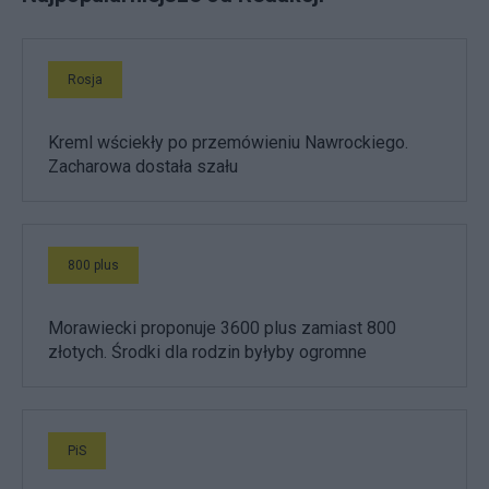
Rosja
Kreml wściekły po przemówieniu Nawrockiego.
Zacharowa dostała szału
800 plus
Morawiecki proponuje 3600 plus zamiast 800
złotych. Środki dla rodzin byłyby ogromne
PiS