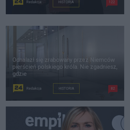
Redakcja
HISTORIA
122
Odnalazł się zrabowany przez Niemców
pierścień polskiego króla. Nie zgadniesz,
gdzie
Redakcja
HISTORIA
82