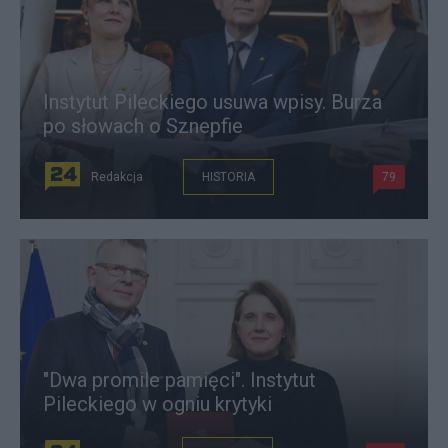
Instytut Pileckiego usuwa wpisy. Burza
po słowach o Sznepfie
Redakcja
HISTORIA
79
"Dwa promile pamięci". Instytut
Pileckiego w ogniu krytyki