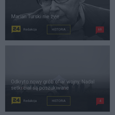
Marian Turski nie żyje
Redakcja
HISTORIA
69
Odkryto nowy grób ofiar wojny. Nadal
setki ciał są poszukiwane
Redakcja
HISTORIA
4