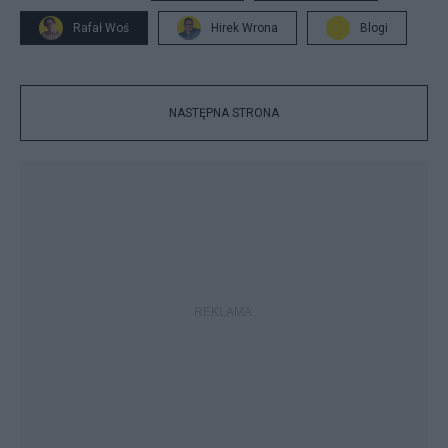
Rafał Woś
Hirek Wrona
Blogi
NASTĘPNA STRONA