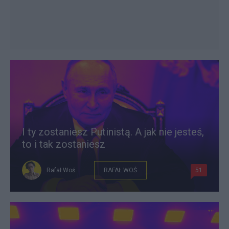
I ty zostaniesz Putinistą. A jak nie jesteś,
to i tak zostaniesz
Rafał Woś
RAFAŁ WOŚ
51