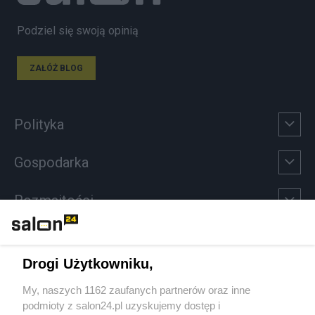
Podziel się swoją opinią
ZAŁÓŻ BLOG
Polityka
Gospodarka
Rozmaitości
Technologie
Drogi Użytkowniku,
Sport
My, naszych 1162 zaufanych partnerów oraz inne
podmioty z salon24.pl uzyskujemy dostęp i
Społeczeństwo