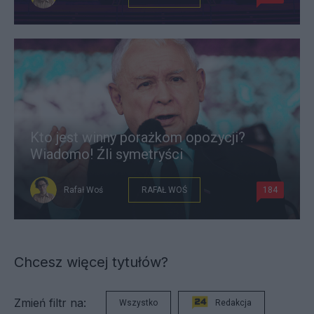
Kto jest winny porażkom opozycji?
Wiadomo! Źli symetryści
Rafał Woś
RAFAŁ WOŚ
184
Chcesz więcej tytułów?
Zmień filtr na:
Wszystko
Redakcja