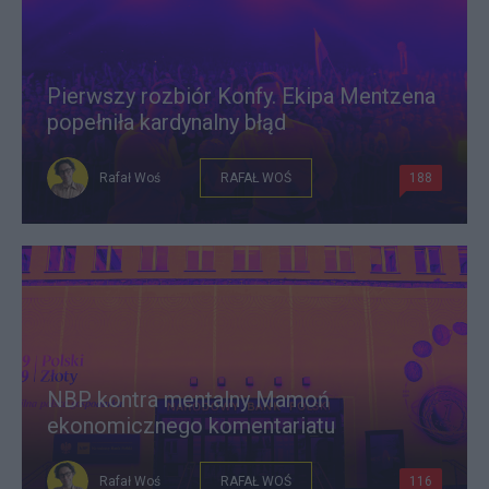
Pierwszy rozbiór Konfy. Ekipa Mentzena
popełniła kardynalny błąd
Rafał Woś
RAFAŁ WOŚ
188
NBP kontra mentalny Mamoń
ekonomicznego komentariatu
Rafał Woś
RAFAŁ WOŚ
116