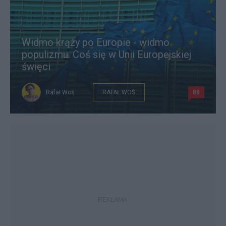
Widmo krąży po Europie - widmo
populizmu. Coś się w Unii Europejskiej
święci
Rafał Woś
RAFAŁ WOŚ
88