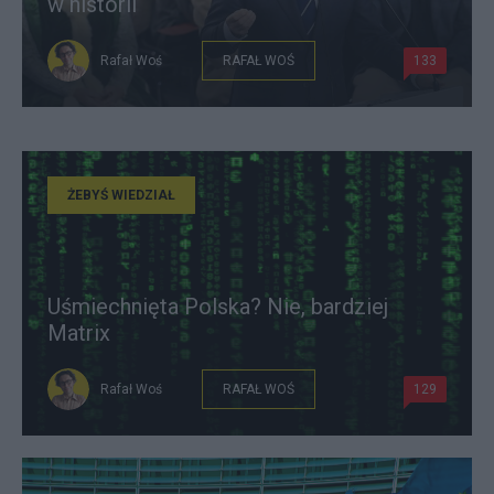
w historii
Rafał Woś
RAFAŁ WOŚ
133
ŻEBYŚ WIEDZIAŁ
Uśmiechnięta Polska? Nie, bardziej
Matrix
Rafał Woś
RAFAŁ WOŚ
129