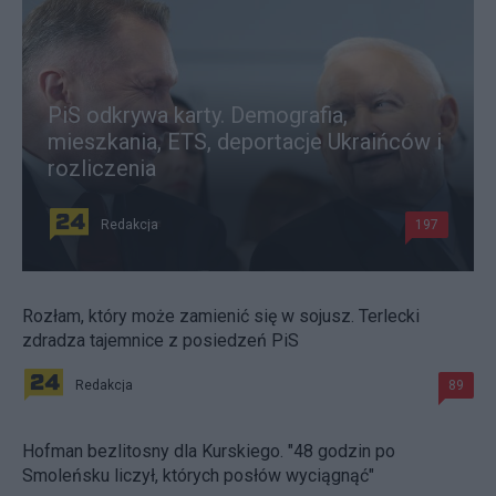
PiS odkrywa karty. Demografia,
mieszkania, ETS, deportacje Ukraińców i
rozliczenia
Redakcja
197
Rozłam, który może zamienić się w sojusz. Terlecki
zdradza tajemnice z posiedzeń PiS
Redakcja
89
Hofman bezlitosny dla Kurskiego. "48 godzin po
Smoleńsku liczył, których posłów wyciągnąć"