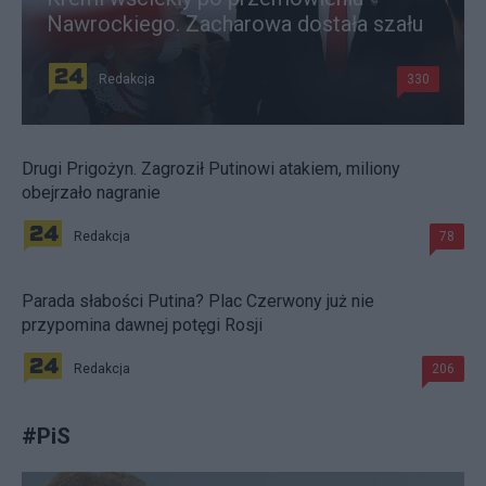
Nawrockiego. Zacharowa dostała szału
Redakcja
330
Drugi Prigożyn. Zagroził Putinowi atakiem, miliony
obejrzało nagranie
Redakcja
78
Parada słabości Putina? Plac Czerwony już nie
przypomina dawnej potęgi Rosji
Redakcja
206
#
PiS