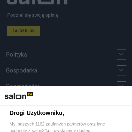
Podziel się swoją opinią
ZAŁÓŻ BLOG
Polityka
Gospodarka
Rozmaitości
Technologie
Drogi Użytkowniku,
Sport
My, naszych 1162 zaufanych partnerów oraz inne
podmioty z salon24.pl uzyskujemy dostęp i