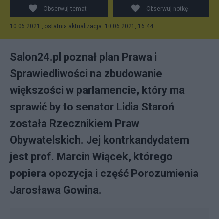
PAP/Paweł Supernak
Obserwuj temat
Obserwuj notkę
10.06.2021 , ostatnia aktualizacja: 10.06.2021, 16:44
Salon24.pl poznał plan Prawa i
Sprawiedliwości na zbudowanie
większości w parlamencie, który ma
sprawić by to senator Lidia Staroń
została Rzecznikiem Praw
Obywatelskich. Jej kontrkandydatem
jest prof. Marcin Wiącek, którego
popiera opozycja i część Porozumienia
Jarosława Gowina.