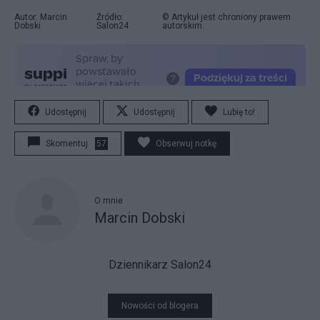
Autor: Marcin
Źródło:
© Artykuł jest chroniony prawem
Dobski
Salon24
autorskim.
Udostępnij
Udostępnij
Lubię to!
Skomentuj
57
Obserwuj notkę
O mnie
Marcin Dobski
Dziennikarz Salon24
Nowości od blogera