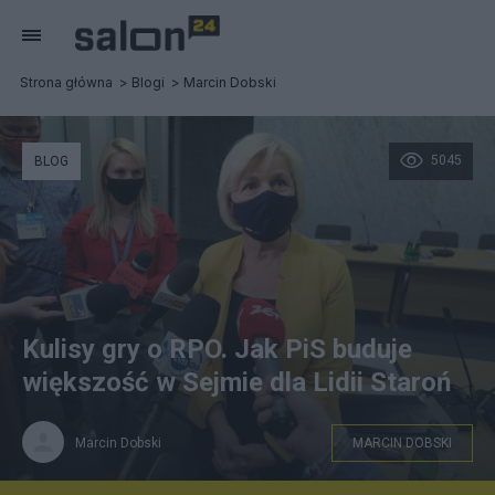
Strona główna
Blogi
Marcin Dobski
5045
BLOG
Kulisy gry o RPO. Jak PiS buduje
większość w Sejmie dla Lidii Staroń
Marcin Dobski
MARCIN DOBSKI
Kandydatka PiS na stanowisko RPO Lidia Staroń. Fot.