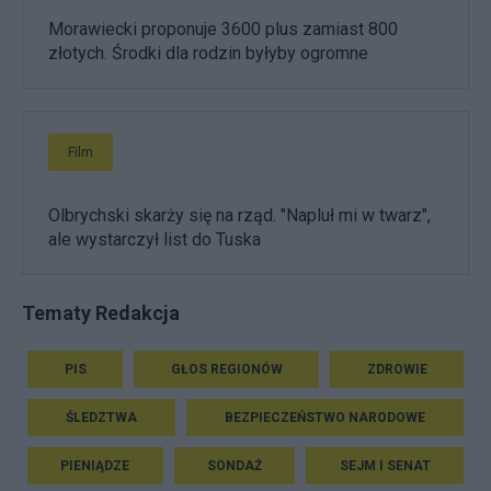
Morawiecki proponuje 3600 plus zamiast 800
złotych. Środki dla rodzin byłyby ogromne
Film
Olbrychski skarży się na rząd. "Napluł mi w twarz",
ale wystarczył list do Tuska
Tematy Redakcja
PIS
GŁOS REGIONÓW
ZDROWIE
ŚLEDZTWA
BEZPIECZEŃSTWO NARODOWE
PIENIĄDZE
SONDAŻ
SEJM I SENAT