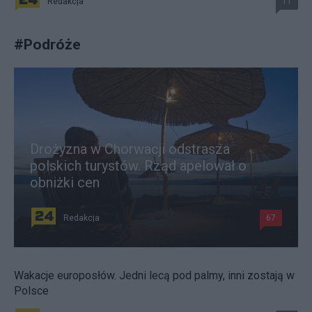
Redakcja
11
#
Podróże
Drożyzna w Chorwacji odstrasza
polskich turystów. Rząd apelował o
obniżki cen
Redakcja
67
Wakacje europosłów. Jedni lecą pod palmy, inni zostają w
Polsce