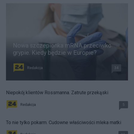
Nowa szczepionka mRNA przeciwko
grypie. Kiedy będzie w Europie?
Redakcja
34
Niepokój klientów Rossmanna. Zatrute przekąski
Redakcja
5
To nie tylko pokarm. Cudowne właściwości mleka matki