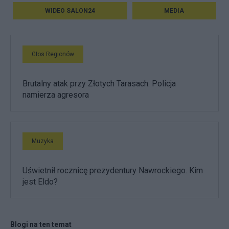
WIDEO SALON24
MEDIA
Głos Regionów
Brutalny atak przy Złotych Tarasach. Policja
namierza agresora
Muzyka
Uświetnił rocznicę prezydentury Nawrockiego. Kim
jest Eldo?
Blogi na ten temat