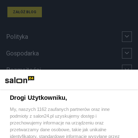
ZAŁÓŻ BLOG
Polityka
Gospodarka
Rozmaitości
Technologie
Drogi Użytkowniku,
Sport
My, naszych 1162 zaufanych partnerów oraz inne
podmioty z salon24.pl uzyskujemy dostęp i
Społeczeństwo
przechowujemy informacje na urządzeniu oraz
przetwarzamy dane osobowe, takie jak unikalne
Kultura
identyfikatory, standardowe informacje wysyłane przez