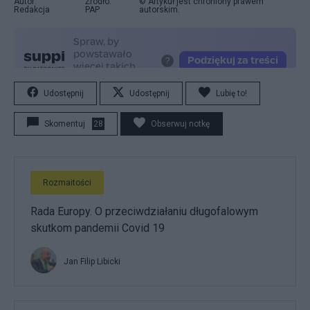
Autor:
Źródło:
© Artykuł jest chroniony prawem
Redakcja
PAP
autorskim.
Udostępnij
Udostępnij
Lubię to!
Skomentuj
28
Obserwuj notkę
Rozmaitości
Rada Europy. O przeciwdziałaniu długofalowym
skutkom pandemii Covid 19
Jan Filip Libicki