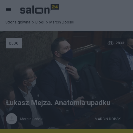
Strona główna
Blogi
Marcin Dobski
2833
BLOG
Łukasz Mejza. Anatomia upadku
Marcin Dobski
MARCIN DOBSKI
Wiceminister sportu Łukasz Mejza (2P) na sali obrad w