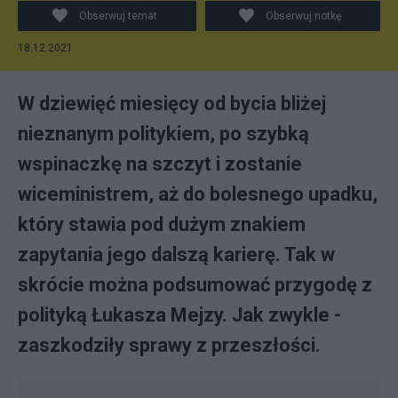
Sejmie w Warszawie. Fot. PAP/Tomasz Gzell
Obserwuj temat
Obserwuj notkę
18.12.2021
W dziewięć miesięcy od bycia bliżej
nieznanym politykiem, po szybką
wspinaczkę na szczyt i zostanie
wiceministrem, aż do bolesnego upadku,
który stawia pod dużym znakiem
zapytania jego dalszą karierę. Tak w
skrócie można podsumować przygodę z
polityką Łukasza Mejzy. Jak zwykle -
zaszkodziły sprawy z przeszłości.