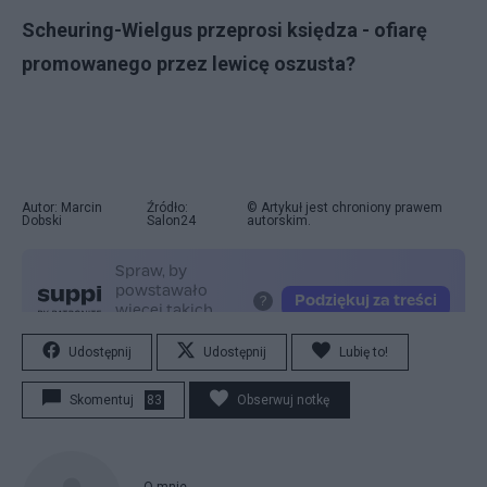
Scheuring-Wielgus przeprosi księdza - ofiarę
promowanego przez lewicę oszusta?
Autor: Marcin
Źródło:
© Artykuł jest chroniony prawem
Dobski
Salon24
autorskim.
Udostępnij
Udostępnij
Lubię to!
Skomentuj
83
Obserwuj notkę