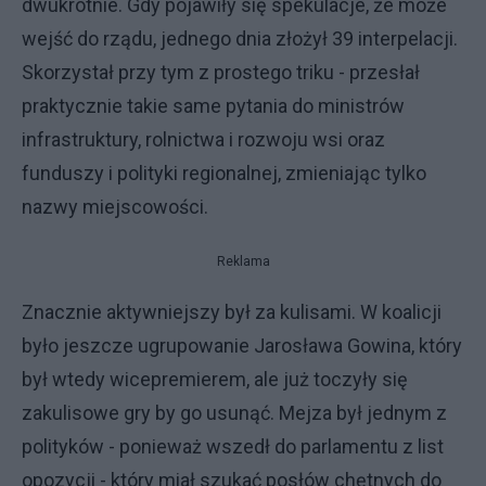
dwukrotnie. Gdy pojawiły się spekulacje, że może
wejść do rządu, jednego dnia złożył 39 interpelacji.
Skorzystał przy tym z prostego triku - przesłał
praktycznie takie same pytania do ministrów
infrastruktury, rolnictwa i rozwoju wsi oraz
funduszy i polityki regionalnej, zmieniając tylko
nazwy miejscowości.
Reklama
Znacznie aktywniejszy był za kulisami. W koalicji
było jeszcze ugrupowanie Jarosława Gowina, który
był wtedy wicepremierem, ale już toczyły się
zakulisowe gry by go usunąć. Mejza był jednym z
polityków - ponieważ wszedł do parlamentu z list
opozycji - który miał szukać posłów chętnych do