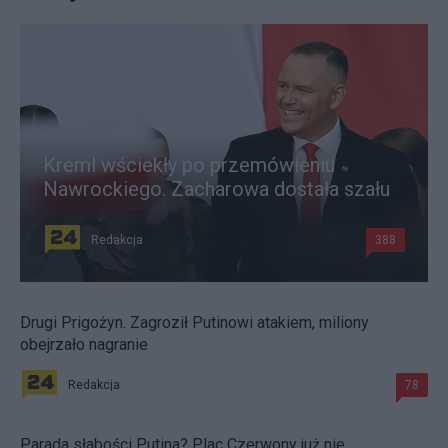
Kreml wściekły po przemówieniu
Nawrockiego. Zacharowa dostała szału
Redakcja
388
Drugi Prigożyn. Zagroził Putinowi atakiem, miliony
obejrzało nagranie
Redakcja
78
Parada słabości Putina? Plac Czerwony już nie