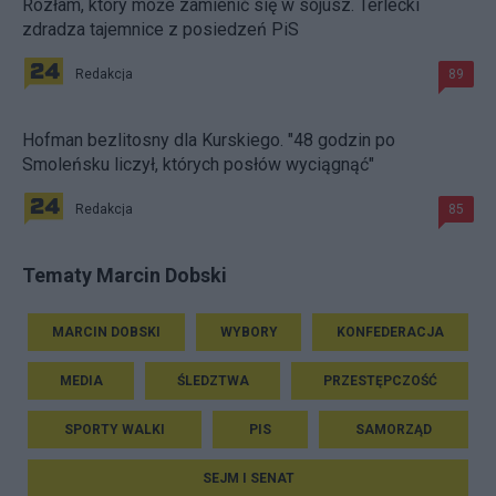
Rozłam, który może zamienić się w sojusz. Terlecki
zdradza tajemnice z posiedzeń PiS
Redakcja
89
Hofman bezlitosny dla Kurskiego. "48 godzin po
Smoleńsku liczył, których posłów wyciągnąć"
Redakcja
85
Tematy Marcin Dobski
MARCIN DOBSKI
WYBORY
KONFEDERACJA
MEDIA
ŚLEDZTWA
PRZESTĘPCZOŚĆ
SPORTY WALKI
PIS
SAMORZĄD
SEJM I SENAT