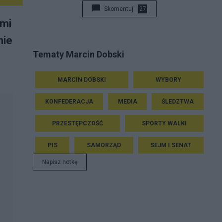
Skomentuj
27
źmi
nie
Tematy Marcin Dobski
MARCIN DOBSKI
WYBORY
KONFEDERACJA
MEDIA
ŚLEDZTWA
PRZESTĘPCZOŚĆ
SPORTY WALKI
PIS
SAMORZĄD
SEJM I SENAT
Napisz notkę