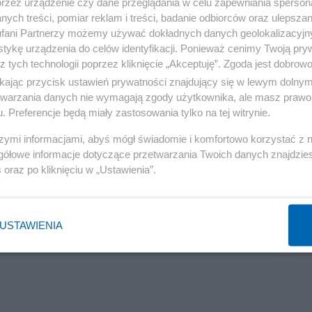
przez urządzenie czy dane przeglądania w celu zapewniania sperson
ych treści, pomiar reklam i treści, badanie odbiorców oraz ulepszan
tur Balazsa, byłego posła i senatora, ministra rolnictwa.
fani Partnerzy możemy używać dokładnych danych geolokalizacyjn
oś czasu mocno wspiera Kołodziejczaka. - Mówi się, że
tykę urządzenia do celów identyfikacji. Ponieważ cenimy Twoją pry
z tych technologii poprzez kliknięcie „Akceptuję”. Zgoda jest dobro
ch rolników, którzy są zaangażowani w politykę.
ikając przycisk ustawień prywatności znajdujący się w lewym dolny
etwarzania danych nie wymagają zgody użytkownika, ale masz prawo 
. Preferencje będą miały zastosowania tylko na tej witrynie.
szymi informacjami, abyś mógł świadomie i komfortowo korzystać z
gółowe informacje dotyczące przetwarzania Twoich danych znajdzi
s
oraz po kliknięciu w „Ustawienia”.
USTAWIENIA