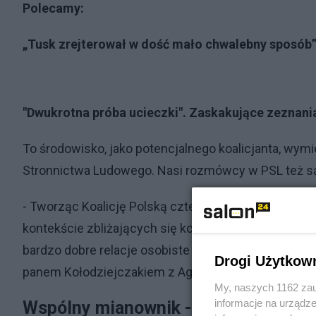
Polecamy:
„Tusk zrejterował w dość mało chwalebny sposób
"Dwukrotna próba ucieczki". Zaskakujące zeznan
To środowisko, jako potencjalnego koalicjanta, wymi
Stronnictwa Ludowego. Nasi rozmówcy w PSL też są 
- Tworząc Koalicję Polską cztery lata temu wiedzie
kontekście zbliżających się kolejnych wyborów. Dl
bardzo dobre relacje osobiste lidera jednego i drug
Drogi Użytkow
panem Kołodziejczakiem z AgroUnii - powiedział w P
My, naszych 1162 zau
informacje na urządze
Wspólny mianownik - Artur Balazs