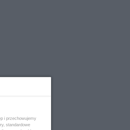
ć w
ą
ęp i przechowujemy
ory, standardowe