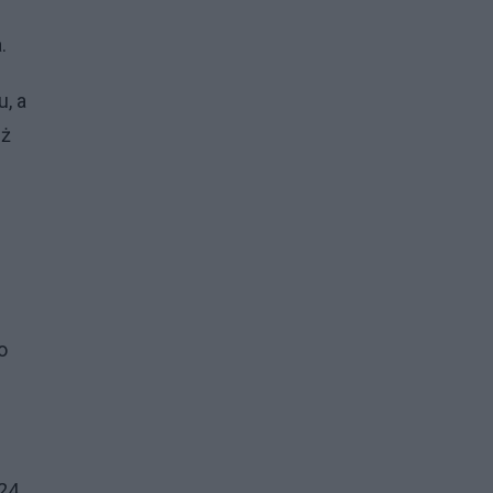
.
, a
eż
o
24