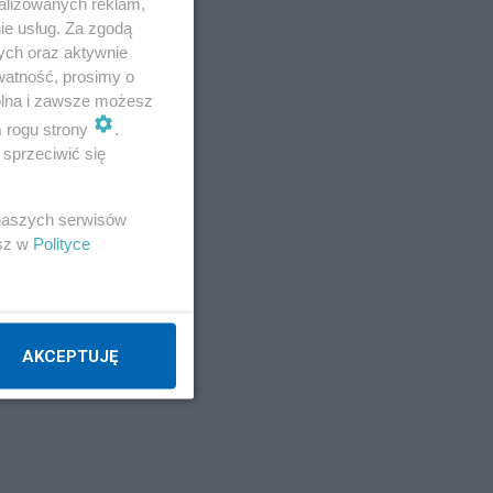
alizowanych reklam,
ie usług. Za zgodą
ych oraz aktywnie
watność, prosimy o
wolna i zawsze możesz
m rogu strony
.
sprzeciwić się
 naszych serwisów
esz w
Polityce
AKCEPTUJĘ