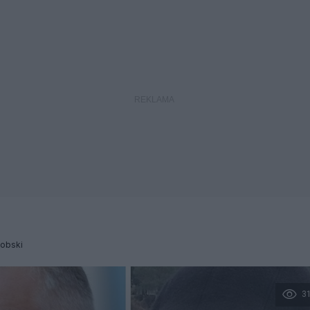
Dobski
3