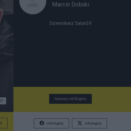
Marcin Dobski
Dziennikarz Salon24
Nowości od blogera
27
Fot.
G
Udostępnij
Udostępnij