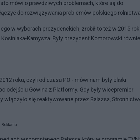
zęsto mówi o prawdziwych problemach, które są do
włączyć do rozwiązywania problemów polskiego rolnictwa
go w wyborach prezydenckich, zrobił to też w 2015 roku
a Kosiniaka-Kamysza. Były prezydent Komorowski równi
012 roku, czyli od czasu PO - mówi nam były bliski
o odejściu Gowina z Platformy. Gdy były wicepremier
ury włączyło się reaktywowane przez Balazsa, Stronnictw
Reklama
mediach wspomnianego Balazsa, który w programie TVN