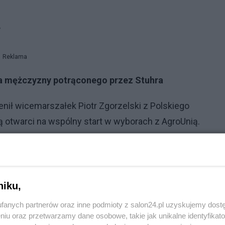
”
Reklama
ia mężczyzny potrąconego przez Stuhra
enił wicemarszałek Piotr Zgorzelski z Polskiego
otwarci na wspólny start w wyborach z AgroUnią.
liśmy, że ten projekt trzeba odbudowywać i rozbudowywa
atego rozmawiamy także z Szymonem Hołownią. I tutaj s
iego ugrupowania. Jest też dobra współpraca chociażby z
niku,
olskim Radiu Zgorzelski.
fanych partnerów oraz inne podmioty z salon24.pl uzyskujemy dost
niu oraz przetwarzamy dane osobowe, takie jak unikalne identyfikat