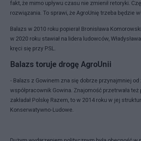
fakt, że mimo upływu czasu nie zmienił retoryki. C
rozwiązania. To sprawi, że AgroUnię trzeba będzie 
Balazs w 2010 roku popierał Bronisława Komorowskie
w 2020 roku stawiał na lidera ludowców, Władysław
kręci się przy PSL.
Balazs toruje drogę AgroUnii
- Balazs z Gowinem zna się dobrze przynajmniej od 2
współpracownik Gowina. Znajomość przetrwała też p
zakładał Polskę Razem, to w 2014 roku w jej strukt
Konserwatywno-Ludowe.
Dużym wydarzeniem politycznym była obecność w 