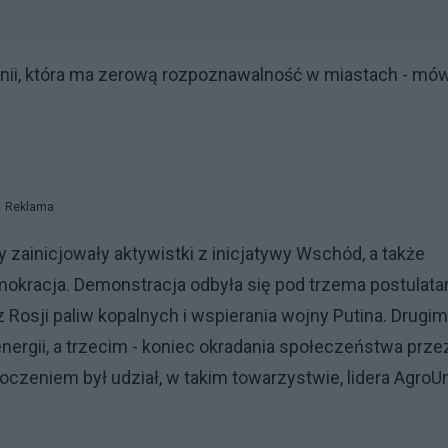
Unii, która ma zerową rozpoznawalność w miastach - mów
Reklama
y zainicjowały aktywistki z inicjatywy Wschód, a także
emokracja. Demonstracja odbyła się pod trzema postulata
Rosji paliw kopalnych i wspierania wojny Putina. Drugim
ergii, a trzecim - koniec okradania społeczeństwa prze
czeniem był udział, w takim towarzystwie, lidera AgroUn