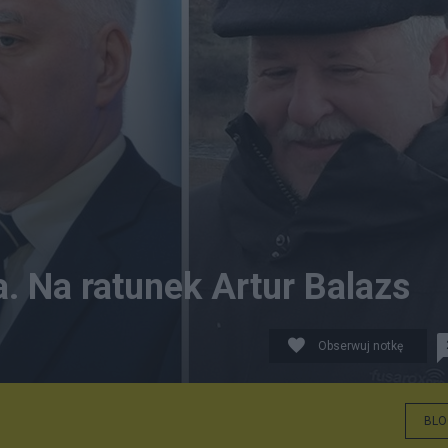
. Na ratunek Artur Balazs
Obserwuj notkę
.0; Jarosław Gowin. Fot. KPRM/PDM-owner; Artur Balazs. 
BLO