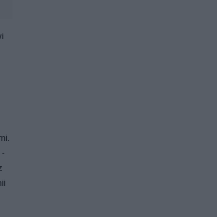
i
mi.
 -
z
ii