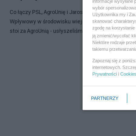
informacje wysyłane 
wybór spersonalizowan
Co łączy PSL, AgroUnię i Jarosława Gowina? Postać Ar
Użytkownika my i Zau
Wpływowy w środowisku wiejskim działacz od jakieg
skanować charakterys
zgodę na korzystanie 
stoi za AgroUnią - usłyszeliśmy od trzech wpływowy
ją zmienić/wycofać kl
Niektóre rodzaje prz
takiemu przetwarzaniu
Zapoznaj się z poniż
internetowych. Szcze
Prywatności
i
Cookie
PARTNERZY