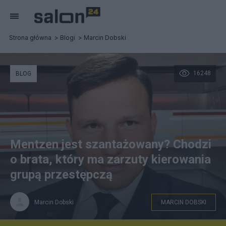
Strona główna
Blogi
Marcin Dobski
16248
BLOG
Mentzen jest szantażowany? Chodzi
o brata, który ma zarzuty kierowania
grupą przestępczą
Marcin Dobski
MARCIN DOBSKI
Sławomir Mentzen, prezes partii Nowa Nadzieja. Fot.