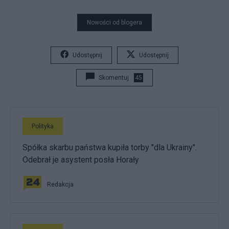
Nowości od blogera
Udostępnij
Udostępnij
Skomentuj
45
Polityka
Spółka skarbu państwa kupiła torby "dla Ukrainy".
Odebrał je asystent posła Horały
Redakcja