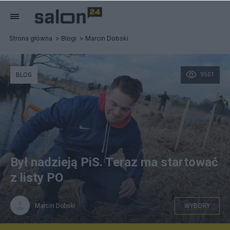
Strona główna
Blogi
Marcin Dobski
9501
BLOG
Był nadzieją PiS. Teraz ma startować
z listy PO
Marcin Dobski
WYBORY