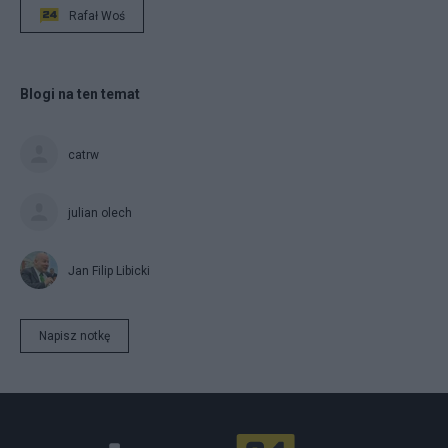
Rafał Woś
Blogi na ten temat
catrw
julian olech
Jan Filip Libicki
Napisz notkę