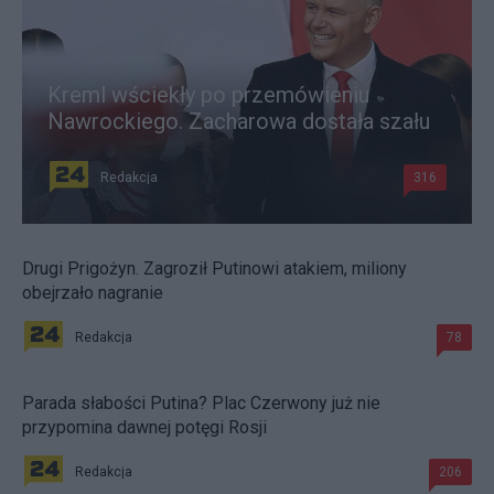
Kreml wściekły po przemówieniu
Nawrockiego. Zacharowa dostała szału
Redakcja
316
Drugi Prigożyn. Zagroził Putinowi atakiem, miliony
obejrzało nagranie
Redakcja
78
Parada słabości Putina? Plac Czerwony już nie
przypomina dawnej potęgi Rosji
Redakcja
206