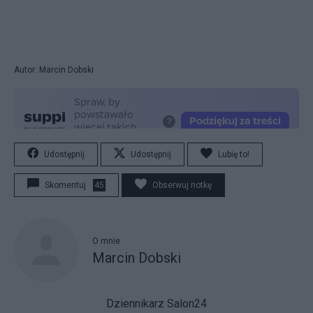
Autor: Marcin Dobski
Udostępnij
Udostępnij
Lubię to!
Skomentuj
45
Obserwuj notkę
O mnie
Marcin Dobski
Dziennikarz Salon24