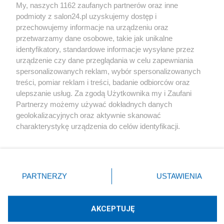
My, naszych 1162 zaufanych partnerów oraz inne
podmioty z salon24.pl uzyskujemy dostęp i
Społeczeństwo
przechowujemy informacje na urządzeniu oraz
przetwarzamy dane osobowe, takie jak unikalne
Kultura
identyfikatory, standardowe informacje wysyłane przez
urządzenie czy dane przeglądania w celu zapewniania
spersonalizowanych reklam, wybór spersonalizowanych
treści, pomiar reklam i treści, badanie odbiorców oraz
ulepszanie usług. Za zgodą Użytkownika my i Zaufani
X
Facebook
Instagram
Youtube
Partnerzy możemy używać dokładnych danych
geolokalizacyjnych oraz aktywnie skanować
charakterystykę urządzenia do celów identyfikacji.
Web Content Media sp. z o. o. © 2022
Ponieważ cenimy Twoją prywatność, prosimy o zgodę na
korzystanie z tych technologii poprzez kliknięcie
„Akceptuję”. Zgoda jest dobrowolna i zawsze możesz ją
Pomoc
O nas
Praca
Reklama
Kontakt
zmienić/wycofać klikając przycisk ustawień prywatności
PARTNERZY
USTAWIENIA
znajdujący się w lewym dolnym rogu strony
. Niektóre
rodzaje przetwarzania danych nie wymagają zgody
użytkownika, ale masz prawo sprzeciwić się takiemu
AKCEPTUJĘ
przetwarzaniu. Preferencje będą miały zastosowania tylko
Technologię dostarcza:
W3media.pl