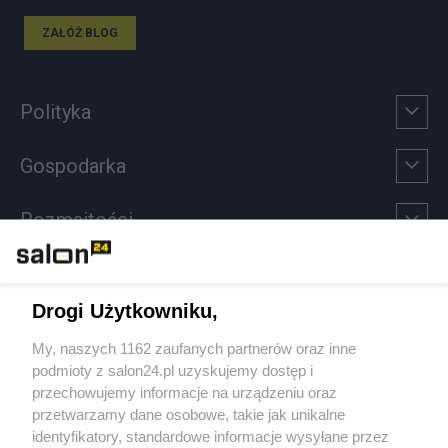
ZAŁÓŻ BLOG
Polityka
Gospodarka
Rozmaitości
Technologie
Drogi Użytkowniku,
Sport
My, naszych 1162 zaufanych partnerów oraz inne
podmioty z salon24.pl uzyskujemy dostęp i
Społeczeństwo
przechowujemy informacje na urządzeniu oraz
przetwarzamy dane osobowe, takie jak unikalne
Kultura
identyfikatory, standardowe informacje wysyłane przez