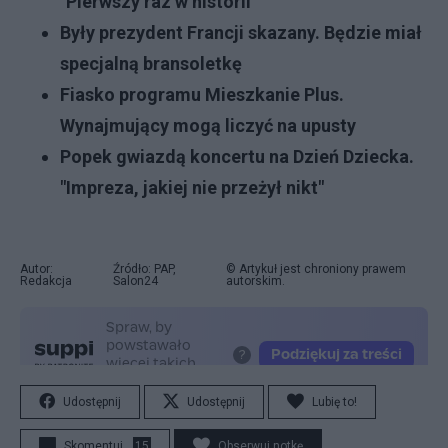
"Pierwszy raz w historii"
Były prezydent Francji skazany. Będzie miał
specjalną bransoletkę
Fiasko programu Mieszkanie Plus.
Wynajmujący mogą liczyć na upusty
Popek gwiazdą koncertu na Dzień Dziecka.
"Impreza, jakiej nie przeżył nikt"
Autor:
Źródło: PAP,
© Artykuł jest chroniony prawem
Redakcja
Salon24
autorskim.
Udostępnij
Udostępnij
Lubię to!
Skomentuj
15
Obserwuj notkę