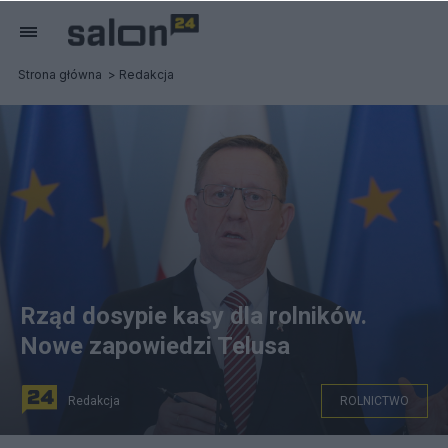
Strona główna
Redakcja
Rząd dosypie kasy dla rolników.
Nowe zapowiedzi Telusa
Redakcja
ROLNICTWO
Minister rolnictwa Robert Telus. (fot. PAP)