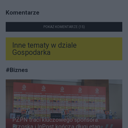
Komentarze
POKAŻ KOMENTARZE (15)
Inne tematy w dziale
Gospodarka
#
Biznes
PZPN traci kluczowego sponsora.
Brzoska i InPost kończą długi etap