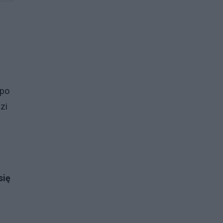
 po
zi
się