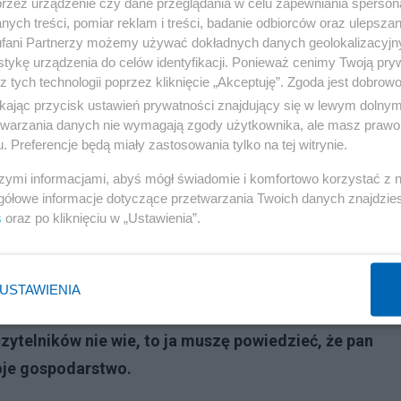
przez urządzenie czy dane przeglądania w celu zapewniania sperson
ych treści, pomiar reklam i treści, badanie odbiorców oraz ulepszan
fani Partnerzy możemy używać dokładnych danych geolokalizacyjn
tykę urządzenia do celów identyfikacji. Ponieważ cenimy Twoją pry
dzie Morawieckiego. Prezydent Duda potwierdza
z tych technologii poprzez kliknięcie „Akceptuję”. Zgoda jest dobro
ikając przycisk ustawień prywatności znajdujący się w lewym dolny
etwarzania danych nie wymagają zgody użytkownika, ale masz prawo 
. Preferencje będą miały zastosowania tylko na tej witrynie.
icepremier Henryk Kowalczyk niepotrzebnie mówił
szymi informacjami, abyś mógł świadomie i komfortowo korzystać z
. Pan by tego nie powtórzył?
gółowe informacje dotyczące przetwarzania Twoich danych znajdzi
s
oraz po kliknięciu w „Ustawienia”.
Reklama
Już powiem dlaczego. Otóż, nie sprzedałem latem zboża 
USTAWIENIA
czytelników nie wie, to ja muszę powiedzieć, że pan
woje gospodarstwo.