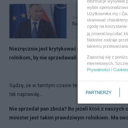
informacje wysyłane 
wybór spersonalizowan
Użytkownika my i Zau
Zobacz także
skanować charakterys
Nowi ministrowie w rzą
zgodę na korzystanie 
ją zmienić/wycofać kl
Niektóre rodzaje prz
takiemu przetwarzaniu
Niezręcznie jest krytykować poprzedników, ale w
Zapoznaj się z poniż
rolnikom, by nie sprzedawali zboża. Popełnił błąd
internetowych. Szcze
Prywatności
i
Cookie
Sądzę, że w tamtym czasie też bym tak powiedział. 
PARTNERZY
tak naprawdę...
Nie sprzedał pan zboża? Bo jeżeli ktoś z naszych 
minister jest takim prawdziwym rolnikiem. Ma s