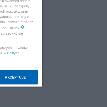
alizowanych reklam,
ie usług. Za zgodą
ych oraz aktywnie
watność, prosimy o
wolna i zawsze możesz
m rogu strony
.
sprzeciwić się
 naszych serwisów
esz w
Polityce
i
AKCEPTUJĘ