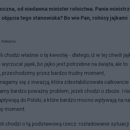
oczna, od niedawna minister rolnictwa. Panie ministrz
 objęcia tego stanowiska? Bo wie Pan, rolnicy jajkami
Reklama
chodzi właśnie o tę kwestię - dlatego, iż w tej chwili jaj
yrzucał jajek, bo jajko jest potrzebne na święta, ale to
e, przechodzimy przez bardzo trudny moment,
gamy się z inwazją, która zdestabilizowała całkowicie
mamy bardzo poważny problem, jeżeli chodzi o zboże. I ni
 napływają do Polski, a które bardzo mocno wpływają na n
udny moment.
żeli chodzi o tą podstawową rzecz: rozładowanie sytuacji