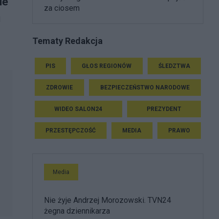
ie
za ciosem
i
Tematy Redakcja
PIS
GŁOS REGIONÓW
ŚLEDZTWA
ZDROWIE
BEZPIECZEŃSTWO NARODOWE
WIDEO SALON24
PREZYDENT
PRZESTĘPCZOŚĆ
MEDIA
PRAWO
Media
Nie żyje Andrzej Morozowski. TVN24
żegna dziennikarza