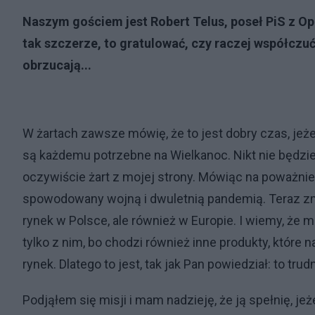
Naszym gościem jest Robert Telus, poseł PiS z Op
tak szczerze, to gratulować, czy raczej współczuć
obrzucają...
W żartach zawsze mówię, że to jest dobry czas, jeżeli 
są każdemu potrzebne na Wielkanoc. Nikt nie będzie w
oczywiście żart z mojej strony. Mówiąc na poważni
spowodowany wojną i dwuletnią pandemią. Teraz zma
rynek w Polsce, ale również w Europie. I wiemy, że 
tylko z nim, bo chodzi również inne produkty, które
rynek. Dlatego to jest, tak jak Pan powiedział: to tr
Podjąłem się misji i mam nadzieję, że ją spełnię, je