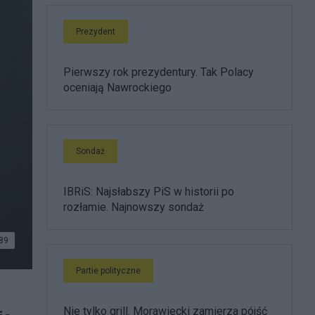
Prezydent
Pierwszy rok prezydentury. Tak Polacy
oceniają Nawrockiego
Sondaż
IBRiS: Najsłabszy PiS w historii po
rozłamie. Najnowszy sondaż
89
Partie polityczne
Nie tylko grill. Morawiecki zamierza pójść