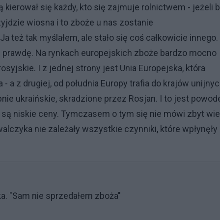
kierował się każdy, kto się zajmuje rolnictwem - jeżeli b
yjdzie wiosna i to zboże u nas zostanie
Ja też tak myślałem, ale stało się coś całkowicie innego.
 prawdę. Na rynkach europejskich zboże bardzo mocno
rosyjskie. I z jednej strony jest Unia Europejska, która
a - a z drugiej, od południa Europy trafia do krajów unijny
bnie ukraińskie, skradzione przez Rosjan. I to jest powo
 są niskie ceny. Tymczasem o tym się nie mówi zbyt wie
lczyka nie zależały wszystkie czynniki, które wpłynęły
ka. "Sam nie sprzedałem zboża"