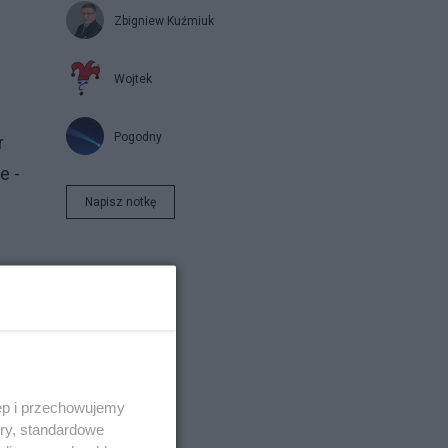
Zbigniew Kuźmiuk
Wojtek
Pogodny
r
e -
Napisz notkę
y
ęp i przechowujemy
ory, standardowe