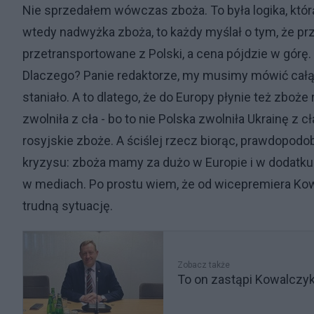
Nie sprzedałem wówczas zboża. To była logika, którą 
wtedy nadwyżka zboża, to każdy myślał o tym, że prz
przetransportowane z Polski, a cena pójdzie w górę. 
Dlaczego? Panie redaktorze, my musimy mówić całą
staniało. A to dlatego, że do Europy płynie też zboże 
zwolniła z cła - bo to nie Polska zwolniła Ukrainę z cł
rosyjskie zboże. A ściślej rzecz biorąc, prawdopodo
kryzysu: zboża mamy za dużo w Europie i w dodatku
w mediach. Po prostu wiem, że od wicepremiera Kowa
trudną sytuację.
Zobacz także
To on zastąpi Kowalczy