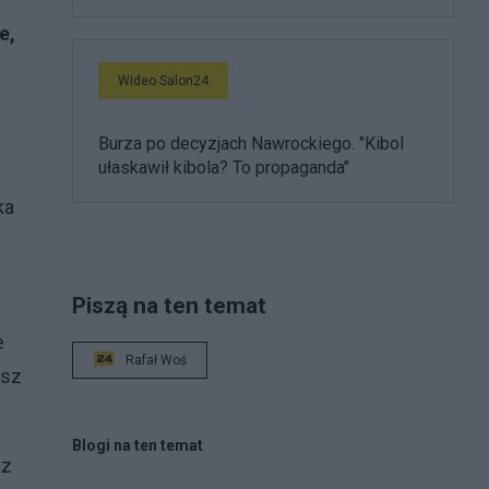
e,
Wideo Salon24
Burza po decyzjach Nawrockiego. "Kibol
ułaskawił kibola? To propaganda"
ka
Piszą na ten temat
e
Rafał Woś
asz
Blogi na ten temat
 z