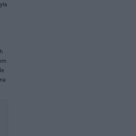
yła
ch
dem
le
 na