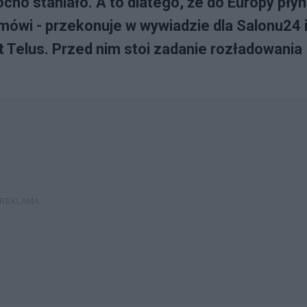
no staniało. A to dlatego, że do Europy płyn
 mówi - przekonuje w wywiadzie dla Salonu24 
t Telus. Przed nim stoi zadanie rozładowania