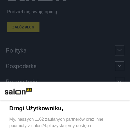
Podziel się swoją opinią
ZAŁÓŻ BLOG
Polityka
Gospodarka
Rozmaitości
Technologie
Drogi Użytkowniku,
Sport
My, naszych 1162 zaufanych partnerów oraz inne
podmioty z salon24.pl uzyskujemy dostęp i
Społeczeństwo