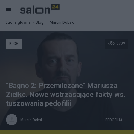
Strona główna
Blogi
Marcin Dobski
5709
BLOG
"Bagno 2: Przemilczane" Mariusza
Zielke. Nowe wstrząsające fakty ws.
tuszowania pedofilii
Marcin Dobski
PEDOFILIA
Mariusz Zielke w filmie "Bagno 2. Przemilczane", fot.