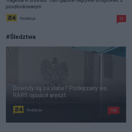
Tragedia w Brzesku. Tłum gapiów nagrywał śmigłowiec z
poszkodowanym
Redakcja
29
#
Śledztwa
Dowody są za słabe? Podejrzany ws.
RARS opuścił areszt
Redakcja
106