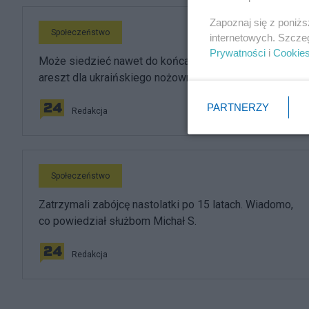
Zapoznaj się z poniż
Społeczeństwo
internetowych. Szcze
Prywatności
i
Cookie
Może siedzieć nawet do końca życia. Wniosek o
areszt dla ukraińskiego nożownika
PARTNERZY
Redakcja
Społeczeństwo
Zatrzymali zabójcę nastolatki po 15 latach. Wiadomo,
co powiedział służbom Michał S.
Redakcja