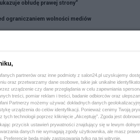
ukazuje obłudę prawej strony”
ed ograniczaniem wolności mediów
cyplinarnej sprzeczne z polskim prawem
Reklama
niku,
niczyła w czymś bardzo podejrzanym”
fanych partnerów oraz inne podmioty z salon24.pl uzyskujemy dost
niu oraz przetwarzamy dane osobowe, takie jak unikalne identyfikat
przez urządzenie czy dane przeglądania w celu zapewniania sperson
 autorskim.
ych treści, pomiar reklam i treści, badanie odbiorców oraz ulepszan
fani Partnerzy możemy używać dokładnych danych geolokalizacyjn
tykę urządzenia do celów identyfikacji. Ponieważ cenimy Twoją pry
z tych technologii poprzez kliknięcie „Akceptuję”. Zgoda jest dobro
ikając przycisk ustawień prywatności znajdujący się w lewym dolny
komentuj
5
Obserwuj notkę
etwarzania danych nie wymagają zgody użytkownika, ale masz prawo 
. Preferencje będą miały zastosowania tylko na tej witrynie.