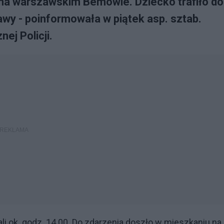
na warszawskim Bemowie. Dziecko trafiło do
awy - poinformowała w piątek asp. sztab.
j Policji.
li ok. godz. 14.00. Do zdarzenia doszło w mieszkaniu na