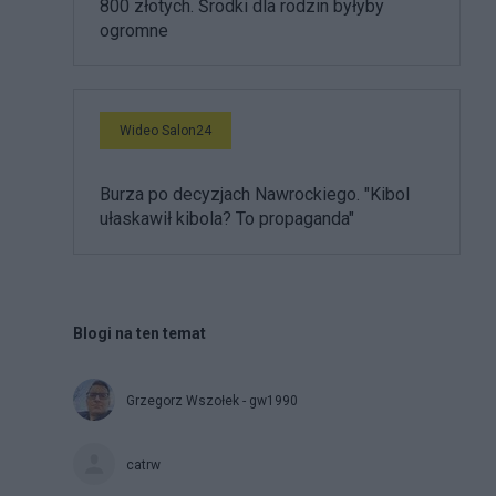
800 złotych. Środki dla rodzin byłyby
ogromne
Wideo Salon24
Burza po decyzjach Nawrockiego. "Kibol
ułaskawił kibola? To propaganda"
Blogi na ten temat
Grzegorz Wszołek - gw1990
catrw