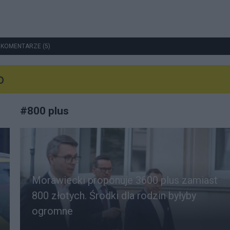
 KOMENTARZE (5)
o
#
800 plus
Morawiecki proponuje 3600 plus zamiast
800 złotych. Środki dla rodzin byłyby
ogromne