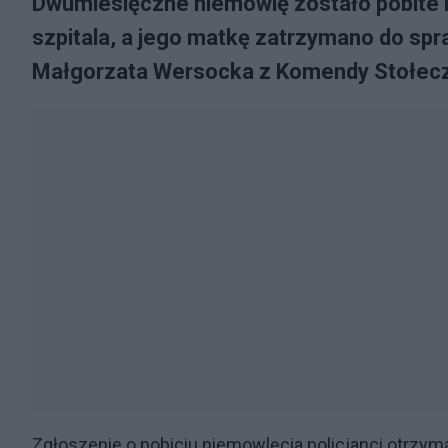
Dwumiesięczne niemowlę zostało pobite 
szpitala, a jego matkę zatrzymano do spr
Małgorzata Wersocka z Komendy Stołeczne
Zgłoszenie o pobiciu niemowlęcia policjanci otrzyma