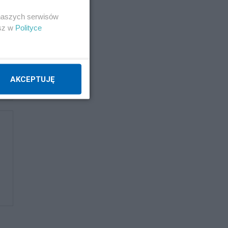
 naszych serwisów
esz w
Polityce
AKCEPTUJĘ