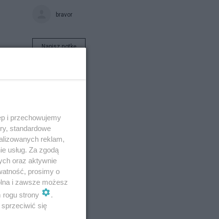
bravor
Napisz notkę
ęp i przechowujemy
ory, standardowe
alizowanych reklam,
ie usług. Za zgodą
ych oraz aktywnie
watność, prosimy o
wolna i zawsze możesz
m rogu strony
.
sprzeciwić się