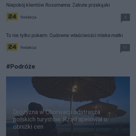
Niepokój klientów Rossmanna. Zatrute przekąski
Redakcja
5
To nie tylko pokarm. Cudowne właściwości mleka matki
Redakcja
11
#
Podróże
Drożyzna w Chorwacji odstrasza
polskich turystów. Rząd apelował o
obniżki cen