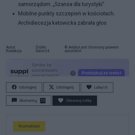
samorządom. „Szansa dla turystyki”
Mobilne punkty szczepień w kościołach.
Archidiecezja katowicka zabrała głos
Autor:
Źródło:
© Artykuł jest chroniony prawem
Redakcja
Salon24
autorskim.
Udostępnij
Udostępnij
Lubię to!
Skomentuj
70
Obserwuj notkę
Rozmaitości