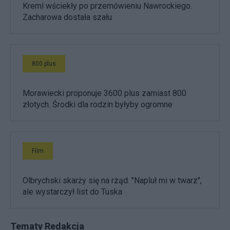
Kreml wściekły po przemówieniu Nawrockiego.
Zacharowa dostała szału
800 plus
Morawiecki proponuje 3600 plus zamiast 800
złotych. Środki dla rodzin byłyby ogromne
Film
Olbrychski skarży się na rząd. "Napluł mi w twarz",
ale wystarczył list do Tuska
Tematy Redakcja