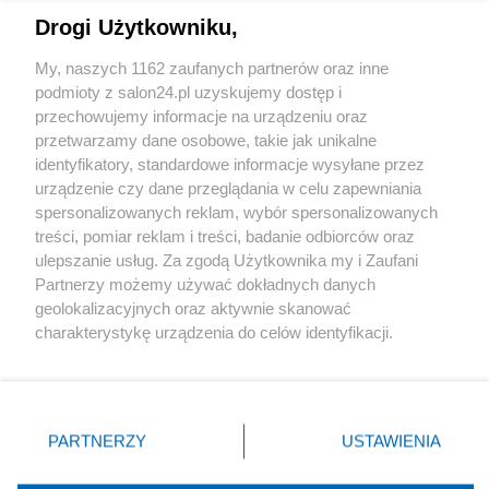
Drogi Użytkowniku,
Sport
My, naszych 1162 zaufanych partnerów oraz inne
podmioty z salon24.pl uzyskujemy dostęp i
Społeczeństwo
przechowujemy informacje na urządzeniu oraz
przetwarzamy dane osobowe, takie jak unikalne
Kultura
identyfikatory, standardowe informacje wysyłane przez
urządzenie czy dane przeglądania w celu zapewniania
spersonalizowanych reklam, wybór spersonalizowanych
treści, pomiar reklam i treści, badanie odbiorców oraz
ulepszanie usług. Za zgodą Użytkownika my i Zaufani
X
Facebook
Instagram
Youtube
Partnerzy możemy używać dokładnych danych
geolokalizacyjnych oraz aktywnie skanować
charakterystykę urządzenia do celów identyfikacji.
Web Content Media sp. z o. o. © 2022
Ponieważ cenimy Twoją prywatność, prosimy o zgodę na
korzystanie z tych technologii poprzez kliknięcie
„Akceptuję”. Zgoda jest dobrowolna i zawsze możesz ją
Pomoc
O nas
Praca
Reklama
Kontakt
zmienić/wycofać klikając przycisk ustawień prywatności
PARTNERZY
USTAWIENIA
znajdujący się w lewym dolnym rogu strony
. Niektóre
rodzaje przetwarzania danych nie wymagają zgody