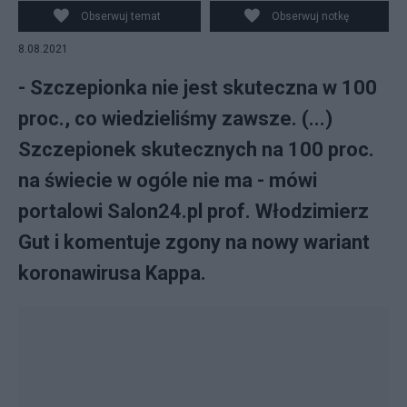
PAP/Jacek Turczyk
Obserwuj temat
Obserwuj notkę
8.08.2021
- Szczepionka nie jest skuteczna w 100
proc., co wiedzieliśmy zawsze. (...)
Szczepionek skutecznych na 100 proc.
na świecie w ogóle nie ma - mówi
portalowi Salon24.pl prof. Włodzimierz
Gut i komentuje zgony na nowy wariant
koronawirusa Kappa.