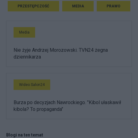
PRZESTĘPCZOŚĆ
MEDIA
PRAWO
Media
Nie żyje Andrzej Morozowski. TVN24 żegna
dziennikarza
Wideo Salon24
Burza po decyzjach Nawrockiego. "Kibol ułaskawił
kibola? To propaganda"
Blogi na ten temat