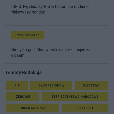
IBRiS: Najsłabszy PiS w historii po rozłamie.
Najnowszy sondaż
Partie polityczne
Nie tylko grill. Morawiecki zamierza pójść za
ciosem
Tematy Redakcja
PIS
GŁOS REGIONÓW
ŚLEDZTWA
ZDROWIE
BEZPIECZEŃSTWO NARODOWE
WIDEO SALON24
PREZYDENT