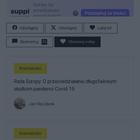
Udostępnij
Udostępnij
Lubię to!
Skomentuj
35
Obserwuj notkę
Rozmaitości
Rada Europy. O przeciwdziałaniu długofalowym
skutkom pandemii Covid 19
Jan Filip Libicki
Rozmaitości