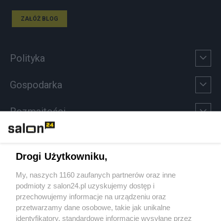
ZAŁÓŻ BLOG
Polityka
Gospodarka
Rozmaitości
Technologie
Drogi Użytkowniku,
Sport
My, naszych 1160 zaufanych partnerów oraz inne
podmioty z salon24.pl uzyskujemy dostęp i
Społeczeństwo
przechowujemy informacje na urządzeniu oraz
przetwarzamy dane osobowe, takie jak unikalne
Kultura
identyfikatory, standardowe informacje wysyłane przez