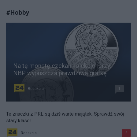
#
Hobby
Na tę monetę czekali kolekcjonerzy.
NBP wypuszcza prawdziwą gratkę
Redakcja
1
Te znaczki z PRL są dziś warte majątek. Sprawdź swój
stary klaser
Redakcja
8