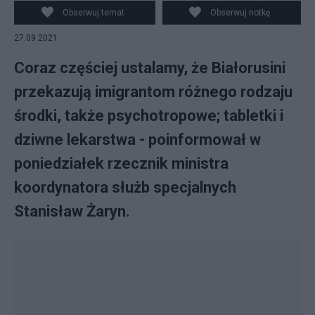
wyjątkowego na granicy z Białorusią. Fot. PAP/Radek
Obserwuj temat
Obserwuj notkę
Pietruszka
27.09.2021
Coraz częściej ustalamy, że Białorusini
przekazują imigrantom różnego rodzaju
środki, także psychotropowe; tabletki i
dziwne lekarstwa - poinformował w
poniedziałek rzecznik ministra
koordynatora służb specjalnych
Stanisław Żaryn.