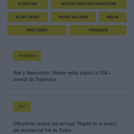
ŚLEDZTWA
BEZPIECZEŃSTWO NARODOWE
SEJM I SENAT
WIDEO SALON24
MEDIA
PREZYDENT
PIENIĄDZE
Prezydent
Rok z Nawrockim. Głośne weta, sojusz z USA i
powrót do Trójmorza
Film
Olbrychski skarży się na rząd. "Napluł mi w twarz",
ale wystarczył list do Tuska