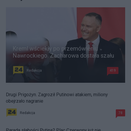
Kreml wściekły po przemówieniu
Nawrockiego. Zacharowa dostała szału
Redakcja
419
Drugi Prigożyn. Zagroził Putinowi atakiem, miliony
obejrzało nagranie
Redakcja
78
Parada słabości Putina? Plac Czerwony już nie