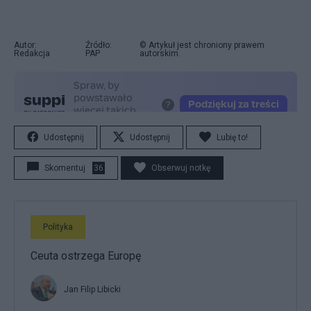
Autor:
Źródło:
© Artykuł jest chroniony prawem
Redakcja
PAP
autorskim.
Udostępnij
Udostępnij
Lubię to!
Skomentuj
36
Obserwuj notkę
Polityka
Ceuta ostrzega Europę
Jan Filip Libicki