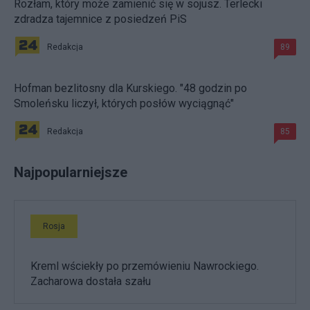
Rozłam, który może zamienić się w sojusz. Terlecki
zdradza tajemnice z posiedzeń PiS
Redakcja
89
Hofman bezlitosny dla Kurskiego. "48 godzin po
Smoleńsku liczył, których posłów wyciągnąć"
Redakcja
85
Najpopularniejsze
Rosja
Kreml wściekły po przemówieniu Nawrockiego.
Zacharowa dostała szału