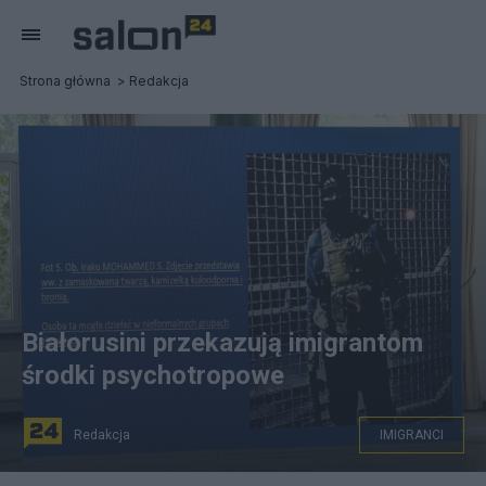
Strona główna
Redakcja
Białorusini przekazują imigrantom
środki psychotropowe
Redakcja
IMIGRANCI
Konferencja szefów MON, MSWiA, SG na temat stanu