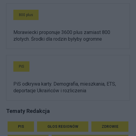
800 plus
Morawiecki proponuje 3600 plus zamiast 800
złotych. Środki dla rodzin byłyby ogromne
PiS
PiS odkrywa karty. Demografia, mieszkania, ETS,
deportacje Ukraińców i rozliczenia
Tematy Redakcja
PIS
GŁOS REGIONÓW
ZDROWIE