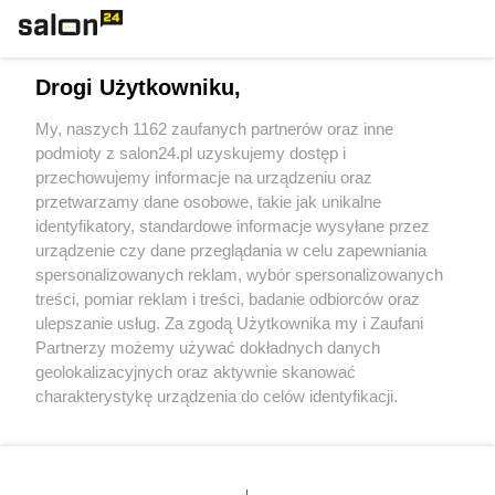
Technologie
Drogi Użytkowniku,
Sport
My, naszych 1162 zaufanych partnerów oraz inne
podmioty z salon24.pl uzyskujemy dostęp i
Społeczeństwo
przechowujemy informacje na urządzeniu oraz
przetwarzamy dane osobowe, takie jak unikalne
Kultura
identyfikatory, standardowe informacje wysyłane przez
urządzenie czy dane przeglądania w celu zapewniania
spersonalizowanych reklam, wybór spersonalizowanych
treści, pomiar reklam i treści, badanie odbiorców oraz
ulepszanie usług. Za zgodą Użytkownika my i Zaufani
X
Facebook
Instagram
Youtube
Partnerzy możemy używać dokładnych danych
geolokalizacyjnych oraz aktywnie skanować
charakterystykę urządzenia do celów identyfikacji.
Web Content Media sp. z o. o. © 2022
Ponieważ cenimy Twoją prywatność, prosimy o zgodę na
korzystanie z tych technologii poprzez kliknięcie
„Akceptuję”. Zgoda jest dobrowolna i zawsze możesz ją
Pomoc
O nas
Praca
Reklama
Kontakt
zmienić/wycofać klikając przycisk ustawień prywatności