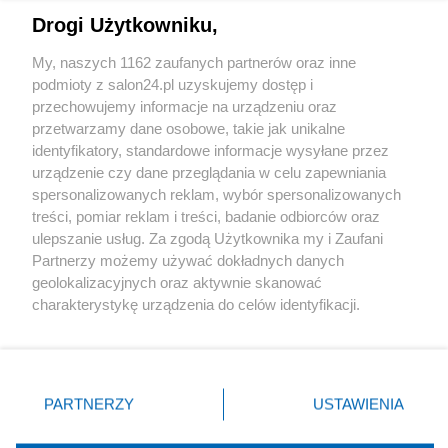
Drogi Użytkowniku,
Sport
My, naszych 1162 zaufanych partnerów oraz inne
podmioty z salon24.pl uzyskujemy dostęp i
Społeczeństwo
przechowujemy informacje na urządzeniu oraz
przetwarzamy dane osobowe, takie jak unikalne
Kultura
identyfikatory, standardowe informacje wysyłane przez
urządzenie czy dane przeglądania w celu zapewniania
spersonalizowanych reklam, wybór spersonalizowanych
treści, pomiar reklam i treści, badanie odbiorców oraz
ulepszanie usług. Za zgodą Użytkownika my i Zaufani
X
Facebook
Instagram
Youtube
Partnerzy możemy używać dokładnych danych
geolokalizacyjnych oraz aktywnie skanować
charakterystykę urządzenia do celów identyfikacji.
Web Content Media sp. z o. o. © 2022
Ponieważ cenimy Twoją prywatność, prosimy o zgodę na
korzystanie z tych technologii poprzez kliknięcie
„Akceptuję”. Zgoda jest dobrowolna i zawsze możesz ją
Pomoc
O nas
Praca
Reklama
Kontakt
zmienić/wycofać klikając przycisk ustawień prywatności
PARTNERZY
USTAWIENIA
znajdujący się w lewym dolnym rogu strony
. Niektóre
rodzaje przetwarzania danych nie wymagają zgody