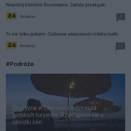
Niepokój klientów Rossmanna. Zatrute przekąski
Redakcja
5
To nie tylko pokarm. Cudowne właściwości mleka matki
Redakcja
11
#
Podróże
Drożyzna w Chorwacji odstrasza
polskich turystów. Rząd apelował o
obniżki cen