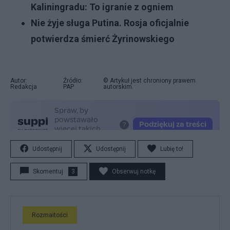
Kaliningradu: To igranie z ogniem
Nie żyje sługa Putina. Rosja oficjalnie
potwierdza śmierć Żyrinowskiego
Autor:
Źródło:
© Artykuł jest chroniony prawem
Redakcja
PAP
autorskim.
Udostępnij
Udostępnij
Lubię to!
Skomentuj
3
Obserwuj notkę
Rozmaitości