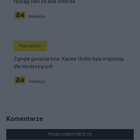
rzucają cień na linie lotnicze
Redakcja
Rozmaitości
Zginęła gwiazda kina. Kaylee Hottle była inspiracją
dla niesłyszących
Redakcja
Komentarze
POKAŻ KOMENTARZE (3)