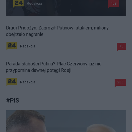
Redakcja
458
Drugi Prigożyn. Zagroził Putinowi atakiem, miliony
obejrzało nagranie
Redakcja
78
Parada słabości Putina? Plac Czerwony już nie
przypomina dawnej potęgi Rosji
Redakcja
206
#
PiS