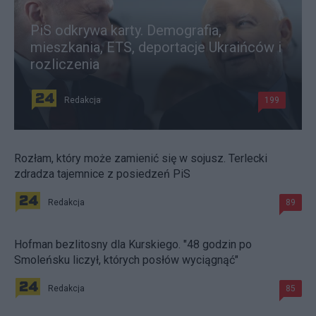
PiS odkrywa karty. Demografia,
mieszkania, ETS, deportacje Ukraińców i
rozliczenia
Redakcja
199
Rozłam, który może zamienić się w sojusz. Terlecki
zdradza tajemnice z posiedzeń PiS
Redakcja
89
Hofman bezlitosny dla Kurskiego. "48 godzin po
Smoleńsku liczył, których posłów wyciągnąć"
Redakcja
85