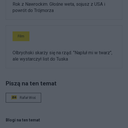
Rok z Nawrockim. Głośne weta, sojusz z USA i
powrót do Trójmorza
Film
Olbrychski skarży się na rząd. "Napluł mi w twarz",
ale wystarczył list do Tuska
Piszą na ten temat
Rafał Woś
Blogi na ten temat