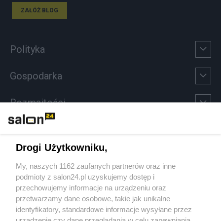
ZAŁÓŻ BLOG
Polityka
Gospodarka
Rozmaitości
Technologie
Drogi Użytkowniku,
Sport
My, naszych 1162 zaufanych partnerów oraz inne
podmioty z salon24.pl uzyskujemy dostęp i
Społeczeństwo
przechowujemy informacje na urządzeniu oraz
przetwarzamy dane osobowe, takie jak unikalne
Kultura
identyfikatory, standardowe informacje wysyłane przez
urządzenie czy dane przeglądania w celu zapewniania