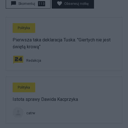
Skomentuj
113
Obserwuj notkę
Polityka
Pierwsza taka deklaracja Tuska. "Giertych nie jest
świętą krową"
Redakcja
Polityka
Istota sprawy Dawida Kacprzyka
catrw