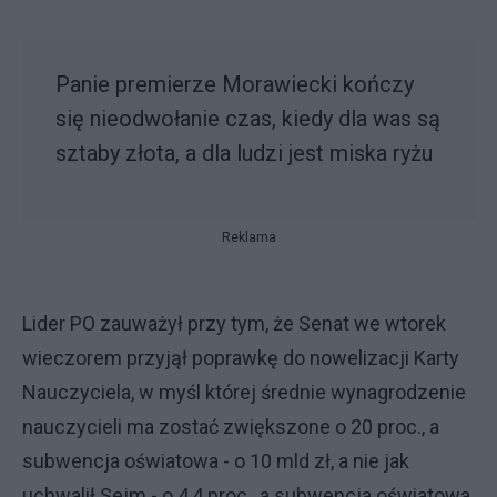
Panie premierze Morawiecki kończy
się nieodwołanie czas, kiedy dla was są
sztaby złota, a dla ludzi jest miska ryżu
Reklama
Lider PO zauważył przy tym, że Senat we wtorek
wieczorem przyjął poprawkę do nowelizacji Karty
Nauczyciela, w myśl której średnie wynagrodzenie
nauczycieli ma zostać zwiększone o 20 proc., a
subwencja oświatowa - o 10 mld zł, a nie jak
uchwalił Sejm - o 4,4 proc., a subwencja oświatowa