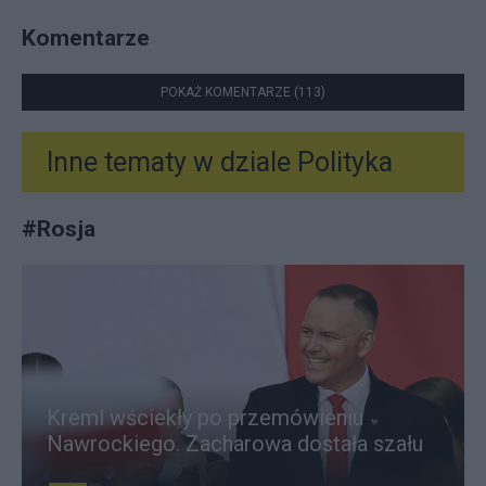
Komentarze
POKAŻ KOMENTARZE (113)
Inne tematy w dziale
Polityka
#
Rosja
Kreml wściekły po przemówieniu
Nawrockiego. Zacharowa dostała szału