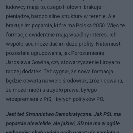
ludowcy mają to, czego Hołowni brakuje –
pieniądze, bardzo silne struktury w terenie. Ale
brakuje im poparcia, które ma Polska 2050. Więc te
formacje ewidentnie mają wspólny interes. Ich
współpraca może dać im duże profity. Natomiast
pozostałe ugrupowania, jak Porozumienie
Jarosława Gowina, czy stowarzyszenie Liroya to
raczej dodatek. Też sygnał, że nowa formacja
będzie otwarta na wiele środowisk, zróżnicowana,
że może mieć i skrzydło prawe, byłego
wicepremiera z PiS, i byłych polityków PO.
Jest też Stronnictwo Demokratyczne. Jak PSL ma
poparcie niewielkie, ale jakieś, SD nie ma w ogóle
wyborców, chyba wiele osób nawet nie pamięta o