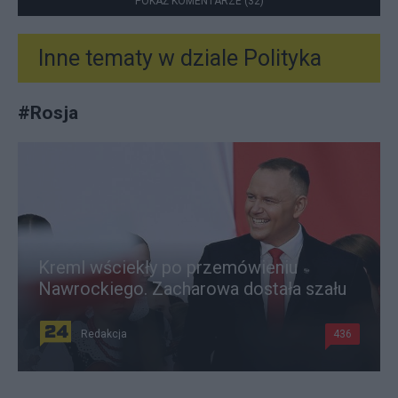
POKAŻ KOMENTARZE (32)
Inne tematy w dziale
Polityka
#
Rosja
Kreml wściekły po przemówieniu
Nawrockiego. Zacharowa dostała szału
Redakcja
436