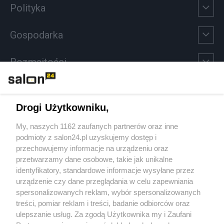
Polityka
Gospodarka
Rozmaitości
Technologie
Drogi Użytkowniku,
Sport
My, naszych 1162 zaufanych partnerów oraz inne
podmioty z salon24.pl uzyskujemy dostęp i
Społeczeństwo
przechowujemy informacje na urządzeniu oraz
przetwarzamy dane osobowe, takie jak unikalne
Kultura
identyfikatory, standardowe informacje wysyłane przez
urządzenie czy dane przeglądania w celu zapewniania
spersonalizowanych reklam, wybór spersonalizowanych
treści, pomiar reklam i treści, badanie odbiorców oraz
ulepszanie usług. Za zgodą Użytkownika my i Zaufani
X
Facebook
Instagram
Youtube