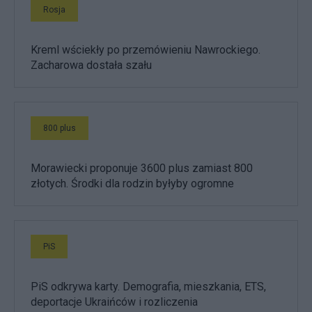
Rosja
Kreml wściekły po przemówieniu Nawrockiego.
Zacharowa dostała szału
800 plus
Morawiecki proponuje 3600 plus zamiast 800
złotych. Środki dla rodzin byłyby ogromne
PiS
PiS odkrywa karty. Demografia, mieszkania, ETS,
deportacje Ukraińców i rozliczenia