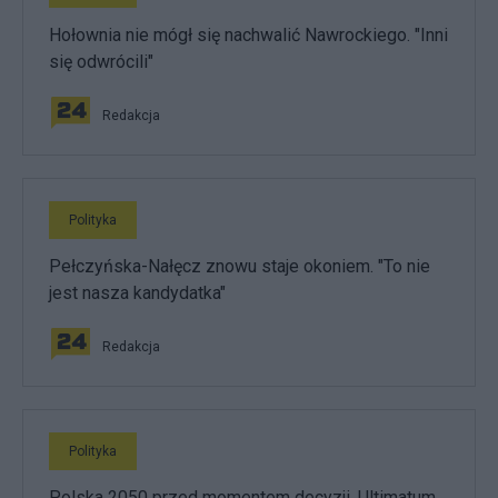
Hołownia nie mógł się nachwalić Nawrockiego. "Inni
się odwrócili"
Redakcja
Polityka
Pełczyńska-Nałęcz znowu staje okoniem. "To nie
jest nasza kandydatka"
Redakcja
Polityka
Polska 2050 przed momentem decyzji. Ultimatum