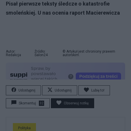
Pisał pierwsze teksty śledcze o katastrofie
smoleńskiej. U nas ocenia raport Macierewicza
Autor:
Źródło:
© Artykuł jest chroniony prawem
Redakcja
Salon24
autorskim.
Udostępnij
Udostępnij
Lubię to!
Skomentuj
32
Obserwuj notkę
Polityka