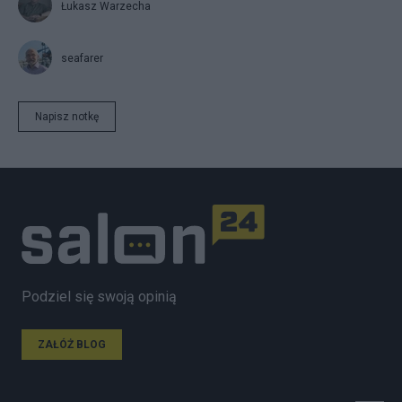
Łukasz Warzecha
seafarer
Napisz notkę
Podziel się swoją opinią
ZAŁÓŻ BLOG