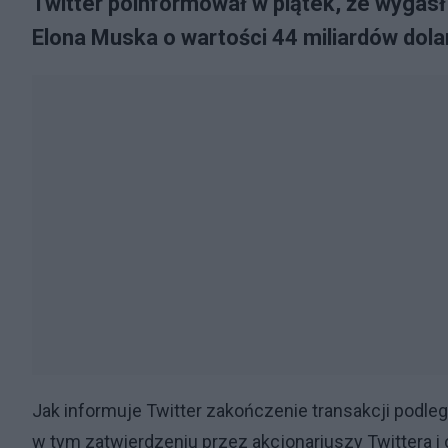
Twitter poinformował w piątek, że wygasł
Elona Muska o wartości 44 miliardów dola
Jak informuje Twitter zakończenie transakcji pod
w tym zatwierdzeniu przez akcjonariuszy Twittera i