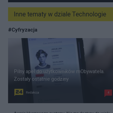
Inne tematy w dziale
Technologie
#
Cyfryzacja
Pilny apel do użytkowników mObywatela.
Zostały ostatnie godziny
Redakcja
4