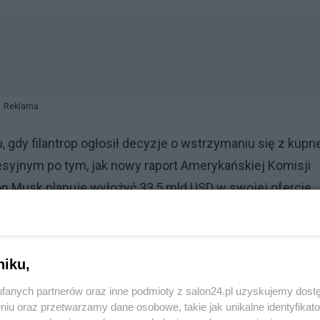
Reklama
 gdy filantrop ogłosił decyzje o wstrzymaniu się z kupn
sesyjnym po tym, jak nowy raport Amerykańskiej Komisji
lon Musk planuje wyłożyć 33,5 mld USD w swojej ofercie
niku,
fanych partnerów oraz inne podmioty z salon24.pl uzyskujemy dost
niu oraz przetwarzamy dane osobowe, takie jak unikalne identyfikat
o nie wiedzieliście