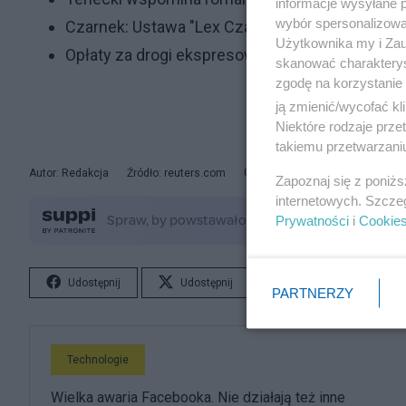
informacje wysyłane 
wybór spersonalizowan
Czarnek: Ustawa "Lex Czarnek 2.0" będzie obo
Użytkownika my i Zau
Opłaty za drogi ekspresowe? Morawiecki z j
skanować charakterys
zgodę na korzystanie 
ją zmienić/wycofać kl
Niektóre rodzaje prz
takiemu przetwarzaniu
Autor: Redakcja
Źródło: reuters.com
© Artykuł jest chroniony prawem
Zapoznaj się z poniż
internetowych. Szcze
Prywatności
i
Cookie
Udostępnij
Udostępnij
Lubię to!
S
PARTNERZY
Technologie
Wielka awaria Facebooka. Nie działają też inne