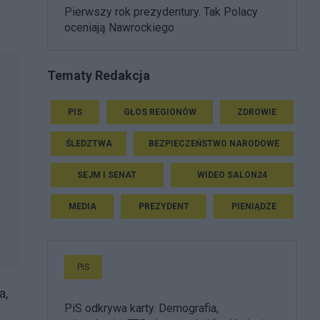
Pierwszy rok prezydentury. Tak Polacy
oceniają Nawrockiego
Tematy Redakcja
PIS
GŁOS REGIONÓW
ZDROWIE
ŚLEDZTWA
BEZPIECZEŃSTWO NARODOWE
SEJM I SENAT
WIDEO SALON24
MEDIA
PREZYDENT
PIENIĄDZE
PiS
a,
PiS odkrywa karty. Demografia,