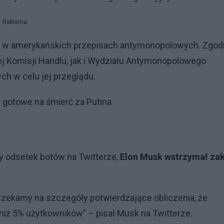
Reklama
an w amerykańskich przepisach antymonopolowych. Zgod
nej Komisji Handlu, jak i Wydziału Antymonopolowego
h w celu jej przeglądu.
ą gotowe na śmierć za Putina
i
y odsetek botów na Twitterze,
Elon Musk wstrzymał za
ekamy na szczegóły potwierdzające obliczenia, że ​​
iż 5% użytkowników" – pisał Musk na Twitterze.