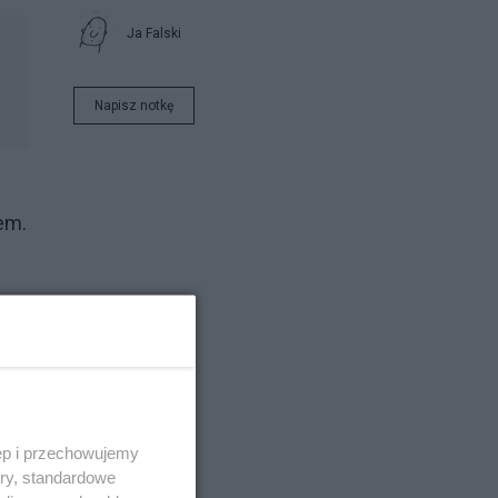
Ja Falski
Napisz notkę
em.
ęp i przechowujemy
ory, standardowe