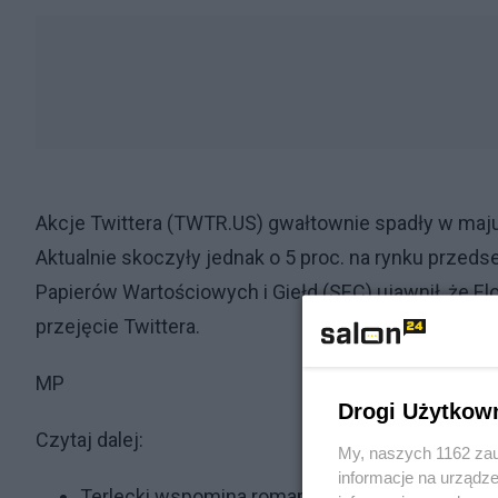
Akcje Twittera (TWTR.US) gwałtownie spadły w maju,
Aktualnie skoczyły jednak o 5 proc. na rynku przed
Papierów Wartościowych i Giełd (SEC) ujawnił, że E
przejęcie Twittera.
MP
Drogi Użytkow
Czytaj dalej:
My, naszych 1162 zau
informacje na urządze
Terlecki wspomina romans z Korą. Tego na pewn