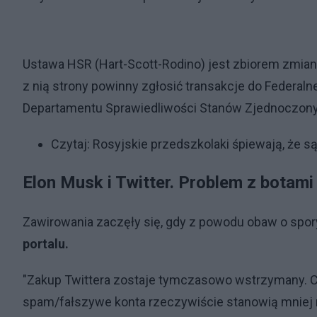
Ustawa HSR (Hart-Scott-Rodino) jest zbiorem zmi
z nią strony powinny zgłosić transakcje do Federal
Departamentu Sprawiedliwości Stanów Zjednoczonyc
Czytaj:
Rosyjskie przedszkolaki śpiewają, że s
Elon Musk i Twitter. Problem z botam
Zawirowania zaczęły się, gdy z powodu obaw o spor
portalu.
"Zakup Twittera zostaje tymczasowo wstrzymany. Cz
spam/fałszywe konta rzeczywiście stanowią mniej n