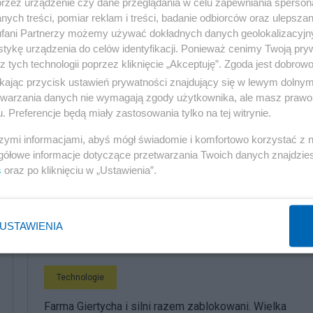
przez urządzenie czy dane przeglądania w celu zapewniania sperson
ych treści, pomiar reklam i treści, badanie odbiorców oraz ulepszan
wiązywała od września. Co zakłada?
fani Partnerzy możemy używać dokładnych danych geolokalizacyjn
ednoznacznym komunikatem
tykę urządzenia do celów identyfikacji. Ponieważ cenimy Twoją pry
z tych technologii poprzez kliknięcie „Akceptuję”. Zgoda jest dobro
ikając przycisk ustawień prywatności znajdujący się w lewym dolny
etwarzania danych nie wymagają zgody użytkownika, ale masz prawo 
. Preferencje będą miały zastosowania tylko na tej witrynie.
 autorskim.
szymi informacjami, abyś mógł świadomie i komfortowo korzystać z
gółowe informacje dotyczące przetwarzania Twoich danych znajdzi
s
oraz po kliknięciu w „Ustawienia”.
komentuj
3
Obserwuj notkę
USTAWIENIA
Technologie
Farma Giertycha i silni razem zablokowani. Wielka