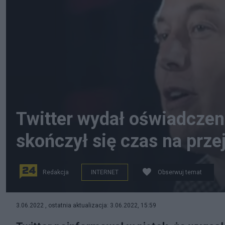
Twitter wydał oświadczen
skończył się czas na prze
Redakcja
INTERNET
Obserwuj temat
Jak poinformował Twitter w piątek zgodnie z ustawą H
3.06.2022 , ostatnia aktualizacja: 3.06.2022, 15:59
Muska o wartości 44 miliardów dolarów. Źródło: YouT