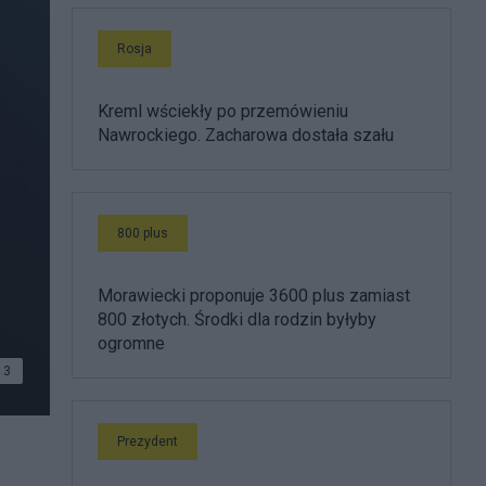
Rosja
Kreml wściekły po przemówieniu
Nawrockiego. Zacharowa dostała szału
800 plus
Morawiecki proponuje 3600 plus zamiast
800 złotych. Środki dla rodzin byłyby
ogromne
3
lona
Prezydent