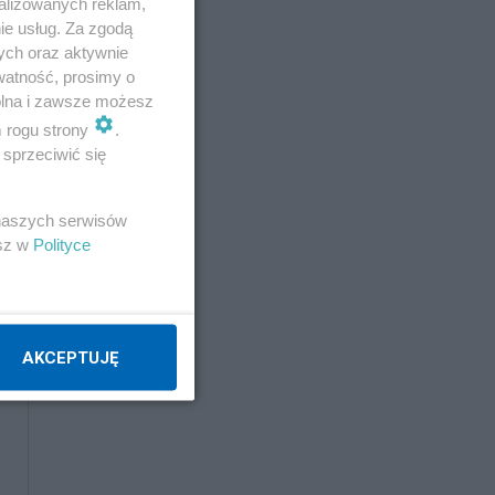
alizowanych reklam,
ie usług. Za zgodą
ych oraz aktywnie
watność, prosimy o
wolna i zawsze możesz
m rogu strony
.
sprzeciwić się
 naszych serwisów
esz w
Polityce
AKCEPTUJĘ