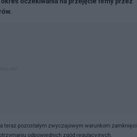
 okres oczekiwania na przejęcie firmy przez
rów.
lega teraz pozostałym zwyczajowym warunkom zamknięci
 otrzymaniu odpowiednich zgód regulacyjnych.