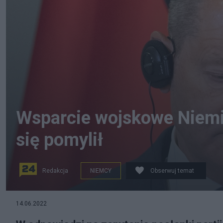
Wsparcie wojskowe Niemie
się pomylił
Redakcja
NIEMCY
Obserwuj temat
Źródło: EPA/Georgi Likovski
14.06.2022