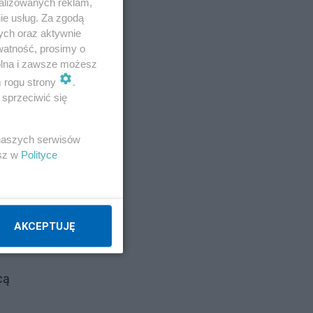
alizowanych reklam,
ie usług. Za zgodą
ych oraz aktywnie
watność, prosimy o
wolna i zawsze możesz
m rogu strony
.
.
sprzeciwić się
 naszych serwisów
esz w
Polityce
AKCEPTUJĘ
cą