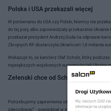
Polska i USA przekazali więcej
W porównaniu do USA czy Polski, Niemcy nie przekaz
do tej pory, albo zapowiedziały przekazanie Ukrainie 
przekazał prezydent Andrzej Duda na odprawie kiero
Zbrojnych RP dostarczyła Ukraińcom 1,6 miliarda eu
Wskazuje to, że kanclerz Olaf Scholz, który podczas
największych wojskowych wspomożycieli Ukrainy mu
Zełenski chce od Scholza zapewnieni
Drogi Użytkow
My, naszych 1162 zau
Potrzebujemy zapewnienia od kanclerza Scholza, że 
informacje na urządze
zdecydować" - powiedział w poniedziałek w wywiadzie