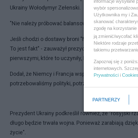
informacje wysyłane 
Ukrainy Wołodymyr Zełenski.
wybór spersonalizowan
Użytkownika my i Zau
skanować charakterys
"Nie należy próbować balansować między Ukrainą a re
zgodę na korzystanie 
ją zmienić/wycofać kl
Jeśli chodzi o dostawy broni "Niemcy przyłączyły się
Niektóre rodzaje prz
To jest fakt" - zauważył prezydent Ukrainy i zaznaczy
takiemu przetwarzaniu
pierwszymi, które to uczyniły, Bułgaria i Rumunia ró
Zapoznaj się z poniż
internetowych. Szcze
Dodał, że Niemcy i Francja wspierały Ukrainę politycz
Prywatności
i
Cookie
potrzebowaliśmy polityki, potrzebowaliśmy pomocy"
PARTNERZY
Prezydent Ukrainy podkreślił również, że "rosyjski rząd
długo będzie trwała wojna. Ponieważ zarabiają dzięki
życie".