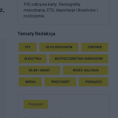
PiS odkrywa karty. Demografia,
z,
mieszkania, ETS, deportacje Ukraińców i
rozliczenia
Tematy Redakcja
PIS
GŁOS REGIONÓW
ZDROWIE
ŚLEDZTWA
BEZPIECZEŃSTWO NARODOWE
SEJM I SENAT
WIDEO SALON24
MEDIA
PREZYDENT
PIENIĄDZE
Prezydent