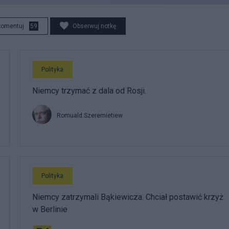
komentuj
59
Obserwuj notkę
Polityka
Niemcy trzymać z dala od Rosji.
Romuald Szeremietiew
Polityka
Niemcy zatrzymali Bąkiewicza. Chciał postawić krzyż
w Berlinie