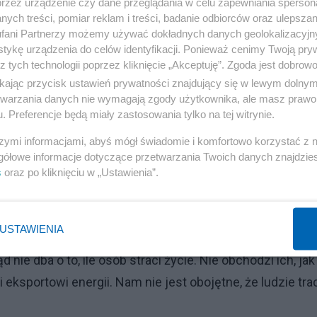
przez urządzenie czy dane przeglądania w celu zapewniania sperson
ych treści, pomiar reklam i treści, badanie odbiorców oraz ulepszan
fani Partnerzy możemy używać dokładnych danych geolokalizacyjn
tykę urządzenia do celów identyfikacji. Ponieważ cenimy Twoją pry
lacjami z Rosją" - podkreślił Zełenski.
z tych technologii poprzez kliknięcie „Akceptuję”. Zgoda jest dobro
ikając przycisk ustawień prywatności znajdujący się w lewym dolny
 do akcji nieco później niż niektórzy z naszych sąsiadów
etwarzania danych nie wymagają zgody użytkownika, ale masz prawo 
ł, że USA, Słowacja, Polska, Wielka Brytania "były
. Preferencje będą miały zastosowania tylko na tej witrynie.
wnież pomogły", podobnie jak kraje bałtyckie.
szymi informacjami, abyś mógł świadomie i komfortowo korzystać z
gółowe informacje dotyczące przetwarzania Twoich danych znajdzi
nie i retorycznie, "ale na początku wojny nie
s
oraz po kliknięciu w „Ustawienia”.
.
Reklama
USTAWIENIA
 nie dba o to, ile osób straci życie. Nie obchodzi ich, jak
 eksportowi energii. Nam nie jest obojętne, że ludzie tra