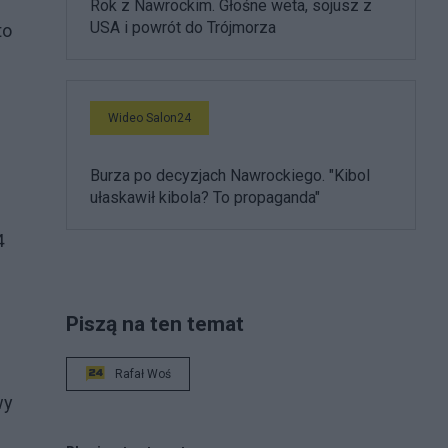
Rok z Nawrockim. Głośne weta, sojusz z
USA i powrót do Trójmorza
to
Wideo Salon24
Burza po decyzjach Nawrockiego. "Kibol
ułaskawił kibola? To propaganda"
4
Piszą na ten temat
Rafał Woś
wy