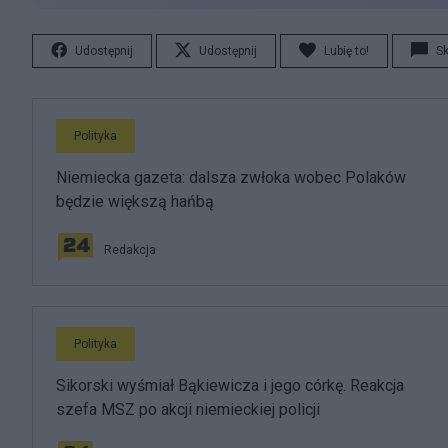
Udostępnij
Udostępnij
Lubię to!
S
Polityka
Niemiecka gazeta: dalsza zwłoka wobec Polaków
będzie większą hańbą
Redakcja
Polityka
Sikorski wyśmiał Bąkiewicza i jego córkę. Reakcja
szefa MSZ po akcji niemieckiej policji