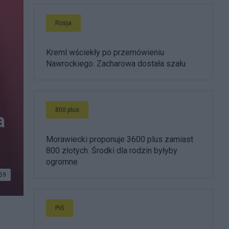
Rosja
Kreml wściekły po przemówieniu
Nawrockiego. Zacharowa dostała szału
800 plus
a
Morawiecki proponuje 3600 plus zamiast
800 złotych. Środki dla rodzin byłyby
ogromne
59
PiS