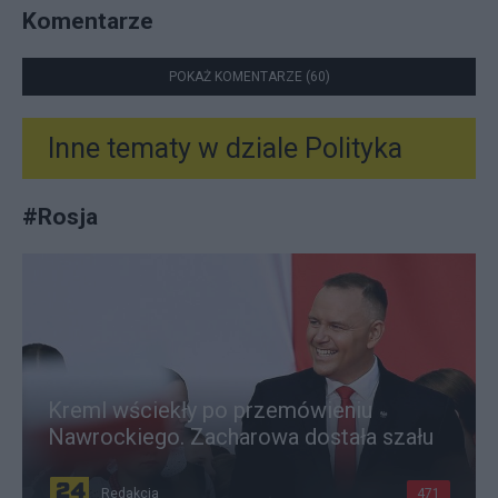
Komentarze
POKAŻ KOMENTARZE (60)
Inne tematy w dziale
Polityka
#
Rosja
Kreml wściekły po przemówieniu
Nawrockiego. Zacharowa dostała szału
Redakcja
471