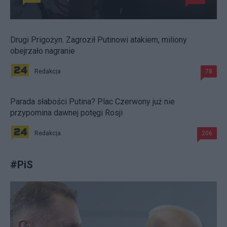
Drugi Prigożyn. Zagroził Putinowi atakiem, miliony
obejrzało nagranie
Redakcja
78
Parada słabości Putina? Plac Czerwony już nie
przypomina dawnej potęgi Rosji
Redakcja
206
#
PiS