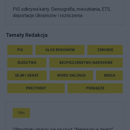
PiS odkrywa karty. Demografia, mieszkania, ETS,
deportacje Ukraińców i rozliczenia
Tematy Redakcja
PIS
GŁOS REGIONÓW
ZDROWIE
ŚLEDZTWA
BEZPIECZEŃSTWO NARODOWE
SEJM I SENAT
WIDEO SALON24
MEDIA
PREZYDENT
PIENIĄDZE
Film
Olbrychski skarży się na rząd. "Napluł mi w twarz",