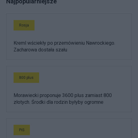
Najpopularniejsze
Rosja
Kreml wściekły po przemówieniu Nawrockiego.
Zacharowa dostała szału
800 plus
Morawiecki proponuje 3600 plus zamiast 800
złotych. Środki dla rodzin byłyby ogromne
PiS