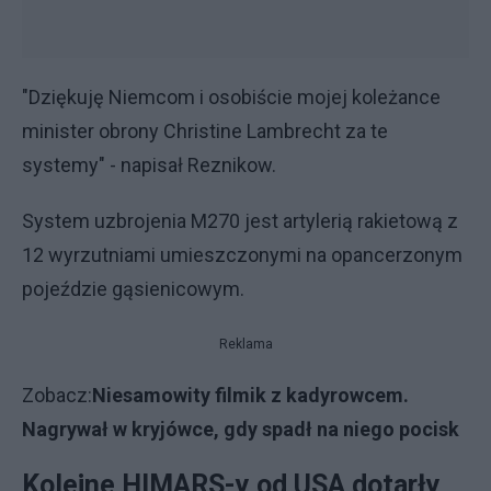
"Dziękuję Niemcom i osobiście mojej koleżance
minister obrony Christine Lambrecht za te
systemy" - napisał Reznikow.
System uzbrojenia M270 jest artylerią rakietową z
12 wyrzutniami umieszczonymi na opancerzonym
pojeździe gąsienicowym.
Reklama
Zobacz:
Niesamowity filmik z kadyrowcem.
Nagrywał w kryjówce, gdy spadł na niego pocisk
Kolejne HIMARS-y od USA dotarły