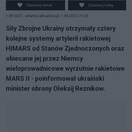
radykalnie zmienia sytuację na polu walki, fot.
Obserwuj temat
Obserwuj notkę
Twitter/Ołeksij Reznikow
1.08.2022 , ostatnia aktualizacja: 1.08.2022, 21:03
Siły Zbrojne Ukrainy otrzymały cztery
kolejne systemy artylerii rakietowej
HIMARS od Stanów Zjednoczonych oraz
obiecane jej przez Niemcy
wieloprowadnicowe wyrzutnie rakietowe
MARS II - poinformował ukraiński
minister obrony Ołeksij Reznikow.