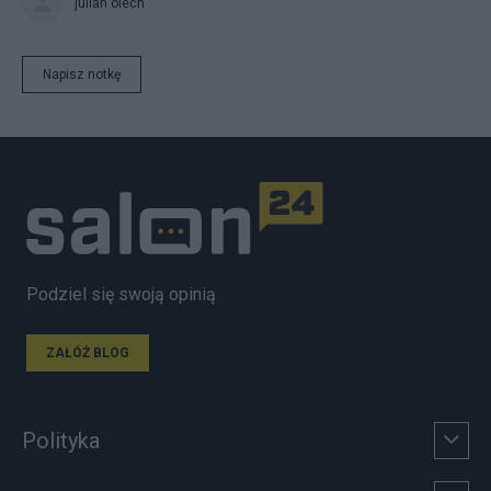
julian olech
Napisz notkę
Podziel się swoją opinią
ZAŁÓŻ BLOG
Polityka