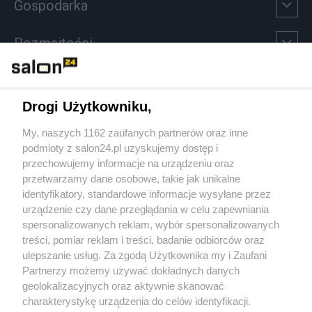
Gospodarka
Rozmaitości
Technologie
Drogi Użytkowniku,
Sport
My, naszych 1162 zaufanych partnerów oraz inne
podmioty z salon24.pl uzyskujemy dostęp i
Społeczeństwo
przechowujemy informacje na urządzeniu oraz
przetwarzamy dane osobowe, takie jak unikalne
Kultura
identyfikatory, standardowe informacje wysyłane przez
urządzenie czy dane przeglądania w celu zapewniania
spersonalizowanych reklam, wybór spersonalizowanych
treści, pomiar reklam i treści, badanie odbiorców oraz
ulepszanie usług. Za zgodą Użytkownika my i Zaufani
X
Facebook
Instagram
Youtube
Partnerzy możemy używać dokładnych danych
geolokalizacyjnych oraz aktywnie skanować
charakterystykę urządzenia do celów identyfikacji.