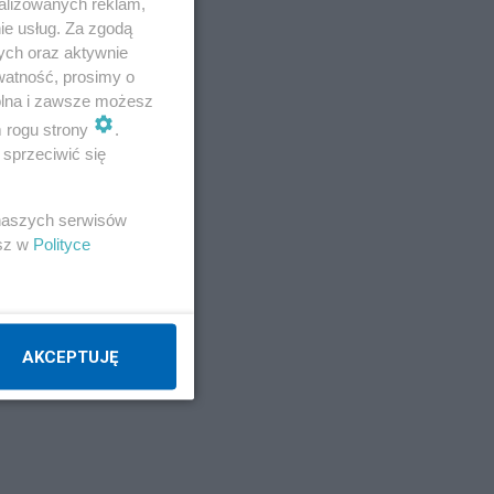
alizowanych reklam,
ie usług. Za zgodą
ych oraz aktywnie
watność, prosimy o
wolna i zawsze możesz
m rogu strony
.
sprzeciwić się
 naszych serwisów
esz w
Polityce
AKCEPTUJĘ