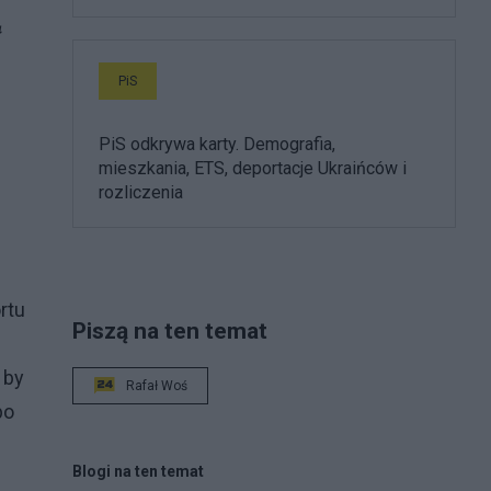
ł
PiS
PiS odkrywa karty. Demografia,
mieszkania, ETS, deportacje Ukraińców i
rozliczenia
rtu
Piszą na ten temat
 by
Rafał Woś
po
Blogi na ten temat