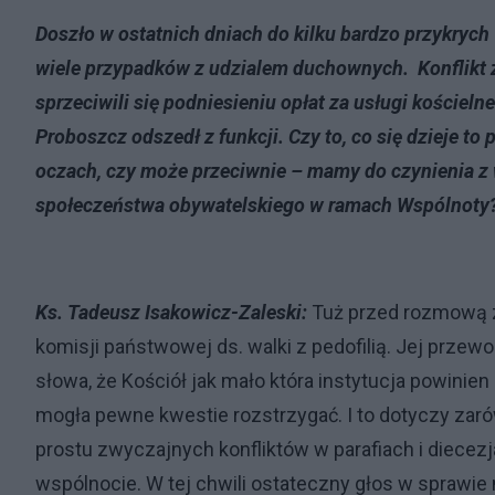
Doszło w ostatnich dniach do kilku bardzo przykrych 
wiele przypadków z udzialem duchownych. Konflikt z
sprzeciwili się podniesieniu opłat za usługi kościeln
Proboszcz odszedł z funkcji. Czy to, co się dzieje t
oczach, czy może przeciwnie – mamy do czynienia z
społeczeństwa obywatelskiego w ramach Wspólnoty
Ks. Tadeusz Isakowicz-Zaleski:
Tuż przed rozmową z
komisji państwowej ds. walki z pedofilią. Jej przew
słowa, że Kościół jak mało która instytucja powinien 
mogła pewne kwestie rozstrzygać. I to dotyczy zarówn
prostu zwyczajnych konfliktów w parafiach i diecezja
wspólnocie. W tej chwili ostateczny głos w sprawie