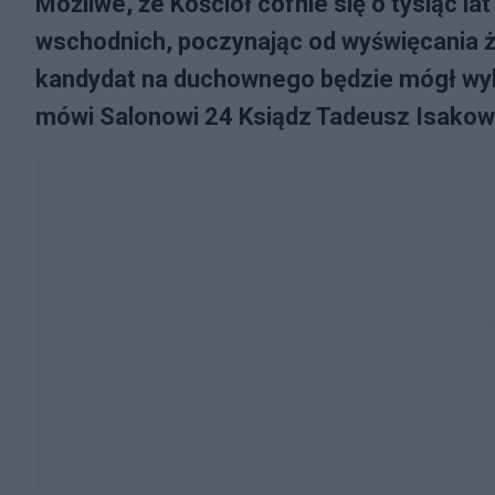
Możliwe, że Kościół cofnie się o tysiąc la
wschodnich, poczynając od wyświęcania 
kandydat na duchownego będzie mógł wybra
mówi Salonowi 24 Ksiądz Tadeusz Isakowic