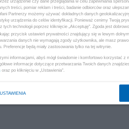
przez urządzenie czy dane przeglądania w celu zapewniania sperson
ych treści, pomiar reklam i treści, badanie odbiorców oraz ulepszan
y wierni sprzeciwiali się dogmatom. Jeżeli kapłan jest w
fani Partnerzy możemy używać dokładnych danych geolokalizacyjn
ii, wtedy wierni mogą go lubić albo nie, ale szanują i
tykę urządzenia do celów identyfikacji. Ponieważ cenimy Twoją pry
libat żyjąc z kobietą, dopuszcza się molestowania, albo
z tych technologii poprzez kliknięcie „Akceptuję”. Zgoda jest dobro
ikając przycisk ustawień prywatności znajdujący się w lewym dolny
rzeciwko takiemu księdzu buntować.
etwarzania danych nie wymagają zgody użytkownika, ale masz prawo 
. Preferencje będą miały zastosowania tylko na tej witrynie.
szymi informacjami, abyś mógł świadomie i komfortowo korzystać z
gółowe informacje dotyczące przetwarzania Twoich danych znajdzi
s
oraz po kliknięciu w „Ustawienia”.
USTAWIENIA