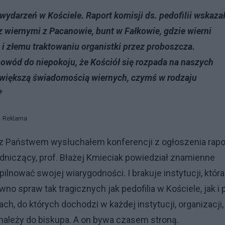
wydarzeń w Kościele. Raport komisji ds. pedofilii wskaza
 wiernymi z Pacanowie, bunt w Fałkowie, gdzie wierni
e i złemu traktowaniu organistki przez proboszcza.
o powód do niepokoju, że Kościół się rozpada na naszych
 większą świadomością wiernych, czymś w rodzaju
?
Reklama
 Państwem wysłuchałem konferencji z ogłoszenia rapo
odniczący, prof. Błażej Kmieciak powiedział znamienne
pilnować swojej wiarygodności. I brakuje instytucji, która
o spraw tak tragicznych jak pedofilia w Kościele, jak i 
ch, do których dochodzi w każdej instytucji, organizacji,
 należy do biskupa. A on bywa czasem stroną.