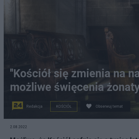
"Kościół się zmienia na 
możliwe święcenia żonat
Redakcja
KOŚCIÓŁ
Obserwuj temat
Kościoly coraz częściej świecą pustkami Fot. Pixabay
2.08.2022