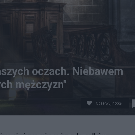
naszych oczach. Niebawem
ych mężczyzn"
Obserwuj notkę