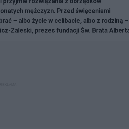
t i przyjmie rozwiązania z obrządków
żonatych mężczyzn. Przed święceniami
ć – albo życie w celibacie, albo z rodziną –
z-Zaleski, prezes fundacji Św. Brata Albert