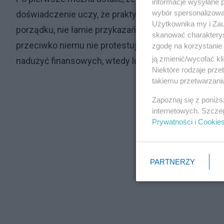
informacje wysyłane 
wybór spersonalizowan
doświadczenie uczy, że praktycznie nie zdarza się, b
Użytkownika my i Zau
porządku, nie łamie przykazań, żyje wg zasad ewangel
skanować charakterys
przeciwko niemu nie protestują. Gdy ksiądz łamie ce
zgodę na korzystanie 
ją zmienić/wycofać kl
nadużyć finansowych, wtedy ludzie zaczynają się p
Niektóre rodzaje prz
takiemu przetwarzaniu
Zapoznaj się z poniż
internetowych. Szcze
Prywatności
i
Cookie
PARTNERZY