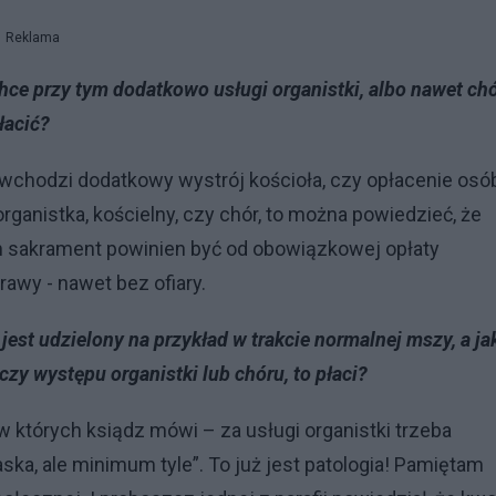
Reklama
hce przy tym dodatkowo usługi organistki, albo nawet chó
łacić?
ę wchodzi dodatkowy wystrój kościoła, czy opłacenie osó
rganistka, kościelny, czy chór, to można powiedzieć, że
m sakrament powinien być od obowiązkowej opłaty
prawy - nawet bez ofiary.
 jest udzielony na przykład w trakcie normalnej mszy, a ja
zy występu organistki lub chóru, to płaci?
w których ksiądz mówi – za usługi organistki trzeba
 łaska, ale minimum tyle”. To już jest patologia! Pamiętam