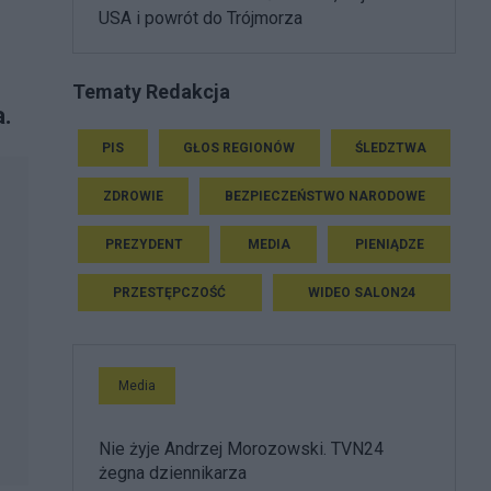
USA i powrót do Trójmorza
Tematy Redakcja
a.
PIS
GŁOS REGIONÓW
ŚLEDZTWA
ZDROWIE
BEZPIECZEŃSTWO NARODOWE
PREZYDENT
MEDIA
PIENIĄDZE
PRZESTĘPCZOŚĆ
WIDEO SALON24
Media
Nie żyje Andrzej Morozowski. TVN24
żegna dziennikarza