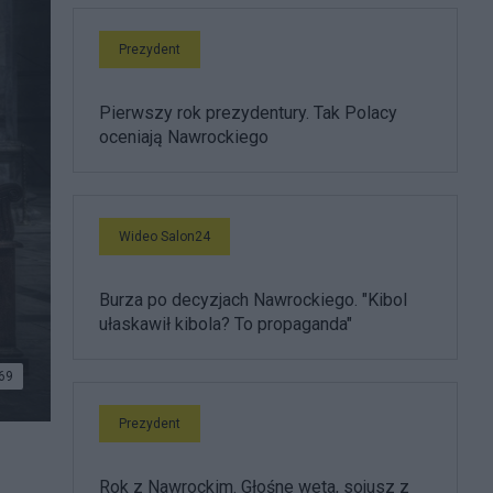
Prezydent
Pierwszy rok prezydentury. Tak Polacy
oceniają Nawrockiego
Wideo Salon24
Burza po decyzjach Nawrockiego. "Kibol
ułaskawił kibola? To propaganda"
69
Prezydent
Rok z Nawrockim. Głośne weta, sojusz z