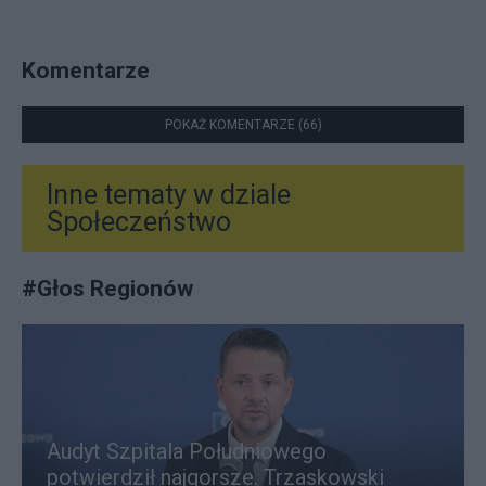
Komentarze
POKAŻ KOMENTARZE (66)
Inne tematy w dziale
Społeczeństwo
#
Głos Regionów
Audyt Szpitala Południowego
potwierdził najgorsze. Trzaskowski