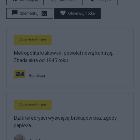
Skomentuj
66
Obserwuj notkę
Społeczeństwo
Metropolita krakowski powołał nową komisję.
Zbada akta od 1945 roku
Redakcja
Społeczeństwo
Dziś lefebryści wyświęcą biskupów bez zgody
papieża...