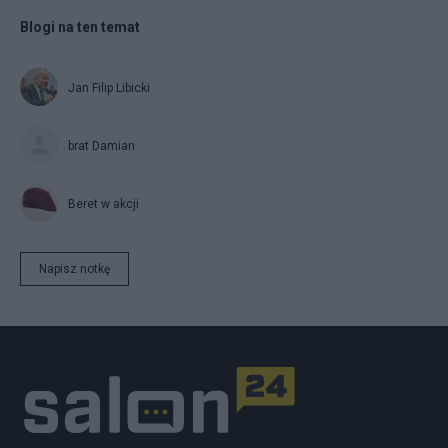
Blogi na ten temat
Jan Filip Libicki
brat Damian
Beret w akcji
Napisz notkę