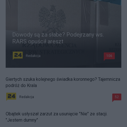
Dowody są za słabe? Podejrzany ws.
RARS opuścił areszt
Redakcja
106
Giertych szuka kolejnego świadka koronnego? Tajemnicza
podróż do Krala
Redakcja
52
Obajtek usłyszał zarzut za usunięcie "Nie" ze stacji.
"Jestem dumny"