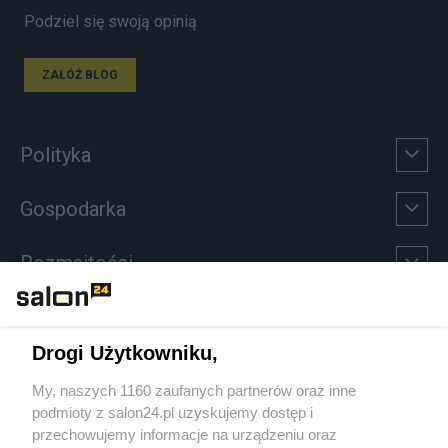
Podziel się swoją opinią
ZAŁÓŻ BLOG
Polityka
Gospodarka
Rozmaitości
Technologie
Drogi Użytkowniku,
Sport
My, naszych 1160 zaufanych partnerów oraz inne
podmioty z salon24.pl uzyskujemy dostęp i
Społeczeństwo
przechowujemy informacje na urządzeniu oraz