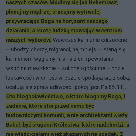
naszych czasów.
Módlmy się jak Nehemiasz,
planujmy mądrze, pracujmy wytrwale,
przywracając Boga na horyzont naszego
działania, a istotę ludzką stawiając w centrum
naszych wyborów.
Wówczas kamienie odrzucone
– ubodzy, chorzy, migranci, najmniejsi – staną się
kamieniem węgielnym, a na ziemi powstanie
wspólne mieszkanie – solidne i gościnne – gdzie
łaskawość i wierność wreszcie spotkają się z sobą,
ucałują się sprawiedliwość i pokój (por. Ps 85, 11).
Oto błogosławieństwo, o które błagamy Boga, i
zadanie, które stoi przed nami: być
budowniczymi komunii, a nie architektami wieży
Babel; być sługami Królestwa, które nadchodzi, a
nie właścicielami wież skazanych na upadek. Z