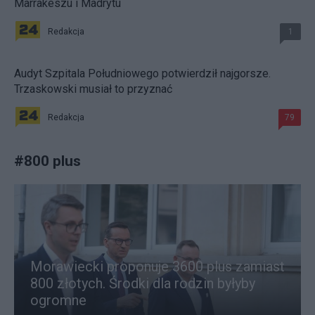
Marrakeszu i Madrytu
Redakcja
1
Audyt Szpitala Południowego potwierdził najgorsze.
Trzaskowski musiał to przyznać
Redakcja
79
#
800 plus
Morawiecki proponuje 3600 plus zamiast
800 złotych. Środki dla rodzin byłyby
ogromne