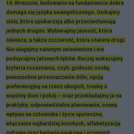
14. Wreszcie, budowanie na fundamencie dobra
domaga się języka ewangelicznego. Unikajmy
słów, które upokarzają albo przeciwstawiają
jednych drugim. Wybierajmy jasność, która
oświeca, a także szczerość, która otwiera drogi.
Nie ulegajmy naiwnym uniesieniom i nie
podsycajmy jałowych lęków. Raczej wskazujmy
kryteria rozeznania, czyli: godność osoby,
powszechne przeznaczenie dóbr, opcję
preferencyjną na rzecz ubogich, troskę o
wspólny dom i pokój – oraz przekładajmy je na
praktykę: odpowiedzialne planowanie, ocenę
wpływu na człowieka i życie społeczne,
włączanie najbardziej kruchych, alfabetyzację
cyfrową oraz badania naukowe i przemysł