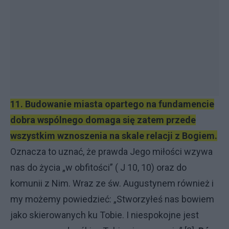
11. Budowanie miasta opartego na fundamencie
dobra wspólnego domaga się zatem przede
wszystkim wznoszenia na skale relacji z Bogiem.
Oznacza to uznać, że prawda Jego miłości wzywa
nas do życia „w obfitości” ( J 10, 10) oraz do
komunii z Nim. Wraz ze św. Augustynem również i
my możemy powiedzieć: „Stworzyłeś nas bowiem
jako skierowanych ku Tobie. I niespokojne jest