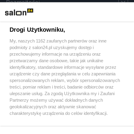
Rozmaitości
Technologie
Drogi Użytkowniku,
Sport
My, naszych 1162 zaufanych partnerów oraz inne
podmioty z salon24.pl uzyskujemy dostęp i
Społeczeństwo
przechowujemy informacje na urządzeniu oraz
przetwarzamy dane osobowe, takie jak unikalne
Kultura
identyfikatory, standardowe informacje wysyłane przez
urządzenie czy dane przeglądania w celu zapewniania
spersonalizowanych reklam, wybór spersonalizowanych
treści, pomiar reklam i treści, badanie odbiorców oraz
ulepszanie usług. Za zgodą Użytkownika my i Zaufani
X
Facebook
Instagram
Youtube
Partnerzy możemy używać dokładnych danych
geolokalizacyjnych oraz aktywnie skanować
charakterystykę urządzenia do celów identyfikacji.
Web Content Media sp. z o. o. © 2022
Ponieważ cenimy Twoją prywatność, prosimy o zgodę na
korzystanie z tych technologii poprzez kliknięcie
„Akceptuję”. Zgoda jest dobrowolna i zawsze możesz ją