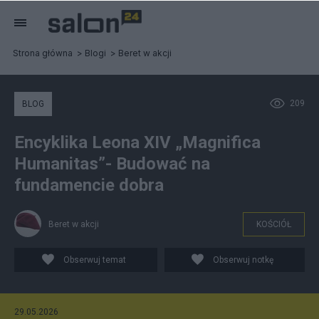
Strona główna
Blogi
Beret w akcji
209
BLOG
Encyklika Leona XIV „Magnifica
Humanitas”- Budować na
fundamencie dobra
Beret w akcji
KOŚCIÓŁ
Obserwuj temat
Obserwuj notkę
29.05.2026