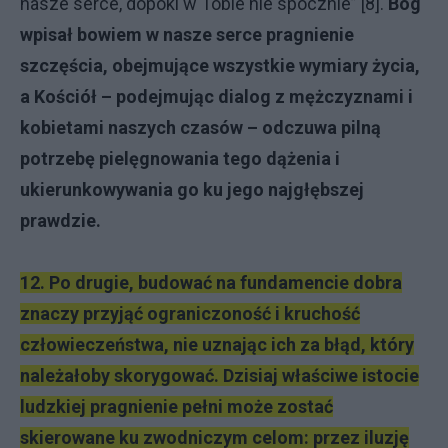
nasze serce, dopóki w Tobie nie spocznie” [8].
Bóg
wpisał bowiem w nasze serce pragnienie
szczęścia, obejmujące wszystkie wymiary życia,
a Kościół – podejmując dialog z mężczyznami i
kobietami naszych czasów – odczuwa pilną
potrzebę pielęgnowania tego dążenia i
ukierunkowywania go ku jego najgłębszej
prawdzie.
12. Po drugie, budować na fundamencie dobra
znaczy przyjąć ograniczoność i kruchość
człowieczeństwa, nie uznając ich za błąd, który
należałoby skorygować. Dzisiaj właściwe istocie
ludzkiej pragnienie pełni może zostać
skierowane ku zwodniczym celom: przez iluzję