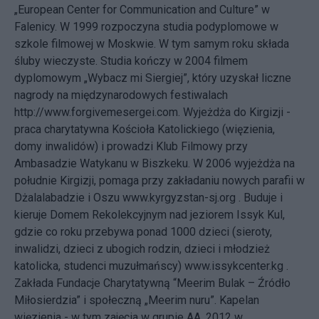
„European Center for Communication and Culture” w
Falenicy. W 1999 rozpoczyna studia podyplomowe w
szkole filmowej w Moskwie. W tym samym roku składa
śluby wieczyste. Studia kończy w 2004 filmem
dyplomowym „Wybacz mi Siergiej”, który uzyskał liczne
nagrody na międzynarodowych festiwalach
http://www.forgivemesergei.com. Wyjeżdża do Kirgizji -
praca charytatywna Kościoła Katolickiego (więzienia,
domy inwalidów) i prowadzi Klub Filmowy przy
Ambasadzie Watykanu w Biszkeku. W 2006 wyjeżdża na
południe Kirgizji, pomaga przy zakładaniu nowych parafii w
Dżalalabadzie i Oszu www.kyrgyzstan-sj.org . Buduje i
kieruje Domem Rekolekcyjnym nad jeziorem Issyk Kul,
gdzie co roku przebywa ponad 1000 dzieci (sieroty,
inwalidzi, dzieci z ubogich rodzin, dzieci i młodzież
katolicka, studenci muzułmańscy) www.issykcenter.kg .
Zakłada Fundacje Charytatywną “Meerim Bulak – Źródło
Miłosierdzia” i społeczną „Meerim nuru”. Kapelan
więzienia - w tym zajęcia w grupie AA. 2012 w