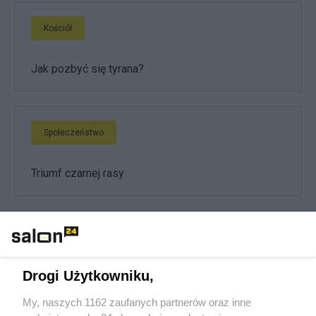
Kościół
Jak pozbyć się tyrana?
Społeczeństwo
Triumf czarnej rasy
Piszą na ten temat
Rafał Woś
Drogi Użytkowniku,
My, naszych 1162 zaufanych partnerów oraz inne