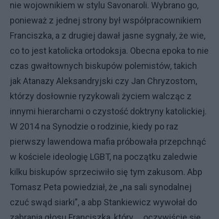
nie wojownikiem w stylu Savonaroli. Wybrano go,
ponieważ z jednej strony był współpracownikiem
Franciszka, a z drugiej dawał jasne sygnały, że wie,
co to jest katolicka ortodoksja. Obecna epoka to nie
czas gwałtownych biskupów polemistów, takich
jak Atanazy Aleksandryjski czy Jan Chryzostom,
którzy dosłownie ryzykowali życiem walcząc z
innymi hierarchami o czystość doktryny katolickiej.
W 2014 na Synodzie o rodzinie, kiedy po raz
pierwszy lawendowa mafia próbowała przepchnąć
w kościele ideologię LGBT, na początku zaledwie
kilku biskupów sprzeciwiło się tym zakusom. Abp
Tomasz Peta powiedział, że „na sali synodalnej
czuć swąd siarki”, a abp Stankiewicz wywołał do
zabrania głosu Franciszka, który … oczywiście się