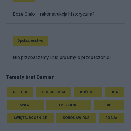
Boże Ciało – rekonstrukcja historyczna?
Społeczeństwo
Nie przebaczamy i nie prosimy o przebaczenie!
Tematy brat Damian
RELIGIA
SOCJOLOGIA
KOŚCIÓŁ
USA
ŚWIAT
IMIGRANCI
UE
ŚWIĘTA, ROCZNICE
KORONAWIRUS
ROSJA