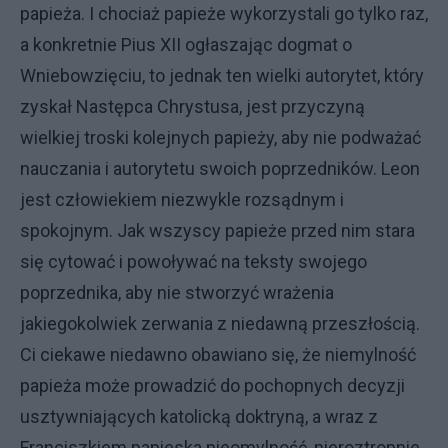
papieża. I chociaż papieże wykorzystali go tylko raz,
a konkretnie Pius XII ogłaszając dogmat o
Wniebowzięciu, to jednak ten wielki autorytet, który
zyskał Następca Chrystusa, jest przyczyną
wielkiej troski kolejnych papieży, aby nie podważać
nauczania i autorytetu swoich poprzedników. Leon
jest człowiekiem niezwykle rozsądnym i
spokojnym. Jak wszyscy papieże przed nim stara
się cytować i powoływać na teksty swojego
poprzednika, aby nie stworzyć wrażenia
jakiegokolwiek zerwania z niedawną przeszłością.
Ci ciekawe niedawno obawiano się, że niemylność
papieża może prowadzić do pochopnych decyzji
usztywniających katolicką doktryną, a wraz z
Franciszkiem papieska nieomylność, nieroztropnie