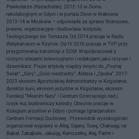
Pawłodarze (Kazachstan). 2012-13 w Domu
rekolekcyjnym w Gdyni i w portalu Deon w Krakowie.
2013-14 w Moskwie – odpowiada za sprawy finansowe,
prawne, organizacyjne i budowlane Instytutu
Teologicznego św. Tomasza. Od 2014 pracuje w Radiu
Watykańskim w Rzymie. Od IV 2016 pracuje w TVP przy
przygotowaniu transmisji z ŚDM. Współpracował z
różnymi stacjami telewizyjnymi i redakcjami jako reżyser i
dziennikarz. Pisze artykuły między innymi do „Poznaj
Świat”, „Góry”, „Gość niedzielny”, Alateia i „Opoka”. 2017-
2023 ekonom Apostolskiej Administratury w Kirgistanie,
dyrektor kurii, ekonom jezuitów w Kirgistanie, ekonom
Fundacji "Meerim Nuru" i Centrum Dziecięcego nad j.
Issyk-kul, budowniczy katedry. Obecnie pracuje w
Kolegium jezuitów w Gdyni i pomaga Ignacjańskim
Centrum Formacji Duchowej. Przewodnik wysokogórski:
organizował wyprawy w Ałtaj, Sajany, Tuwę, Chakasję, na
Bajkał, Zabajkale, Jakucję, Kamczatkę, Ałaj, Pamir i