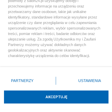
podmioty z salon24.pl uzyskujemy dostęp i
Blogi na ten temat
przechowujemy informacje na urządzeniu oraz
przetwarzamy dane osobowe, takie jak unikalne
identyfikatory, standardowe informacje wysyłane przez
Jan Filip Libicki
urządzenie czy dane przeglądania w celu zapewniania
spersonalizowanych reklam, wybór spersonalizowanych
Beret w akcji
treści, pomiar reklam i treści, badanie odbiorców oraz
ulepszanie usług. Za zgodą Użytkownika my i Zaufani
Partnerzy możemy używać dokładnych danych
Dziobaty
geolokalizacyjnych oraz aktywnie skanować
charakterystykę urządzenia do celów identyfikacji.
Ponieważ cenimy Twoją prywatność, prosimy o zgodę na
Napisz notkę
korzystanie z tych technologii poprzez kliknięcie
„Akceptuję”. Zgoda jest dobrowolna i zawsze możesz ją
zmienić/wycofać klikając przycisk ustawień prywatności
PARTNERZY
USTAWIENIA
znajdujący się w lewym dolnym rogu strony
. Niektóre
rodzaje przetwarzania danych nie wymagają zgody
użytkownika, ale masz prawo sprzeciwić się takiemu
AKCEPTUJĘ
przetwarzaniu. Preferencje będą miały zastosowania tylko
na tej witrynie.