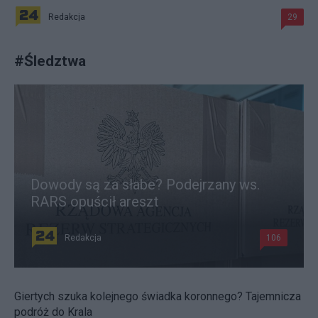
Redakcja
29
#
Śledztwa
Dowody są za słabe? Podejrzany ws.
RARS opuścił areszt
Redakcja
106
Giertych szuka kolejnego świadka koronnego? Tajemnicza
podróż do Krala