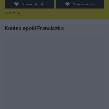
Obserwuj temat
Obserwuj notkę
12.05.2026
Koniec epoki Franciszka