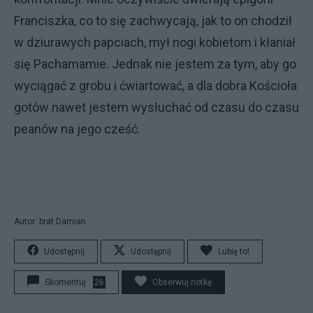
Franciszka, co to się zachwycają, jak to on chodził
w dziurawych papciach, mył nogi kobietom i kłaniał
się Pachamamie. Jednak nie jestem za tym, aby go
wyciągać z grobu i ćwiartować, a dla dobra Kościoła
gotów nawet jestem wysłuchać od czasu do czasu
peanów na jego cześć.
Autor: brat Damian
Udostępnij
Udostępnij
Lubię to!
Skomentuj
26
Obserwuj notkę