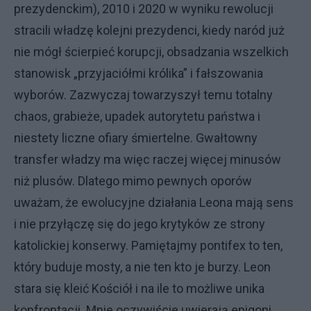
prezydenckim), 2010 i 2020 w wyniku rewolucji
stracili władzę kolejni prezydenci, kiedy naród już
nie mógł ścierpieć korupcji, obsadzania wszelkich
stanowisk „przyjaciółmi królika” i fałszowania
wyborów. Zazwyczaj towarzyszył temu totalny
chaos, grabieże, upadek autorytetu państwa i
niestety liczne ofiary śmiertelne. Gwałtowny
transfer władzy ma więc raczej więcej minusów
niż plusów. Dlatego mimo pewnych oporów
uważam, że ewolucyjne działania Leona mają sens
i nie przyłączę się do jego krytyków ze strony
katolickiej konserwy. Pamiętajmy pontifex to ten,
który buduje mosty, a nie ten kto je burzy. Leon
stara się kleić Kościół i na ile to możliwe unika
konfrontacji. Mnie oczywiście uwierają epigoni