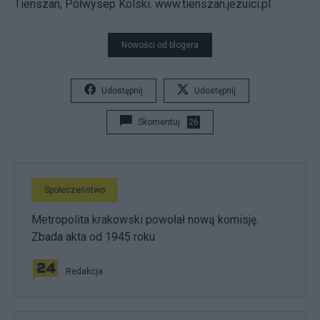
Tienszan, Półwysep Kolski. www.tienszan.jezuici.pl
Nowości od blogera
Udostępnij
Udostępnij
Skomentuj
26
Społeczeństwo
Metropolita krakowski powołał nową komisję.
Zbada akta od 1945 roku
Redakcja