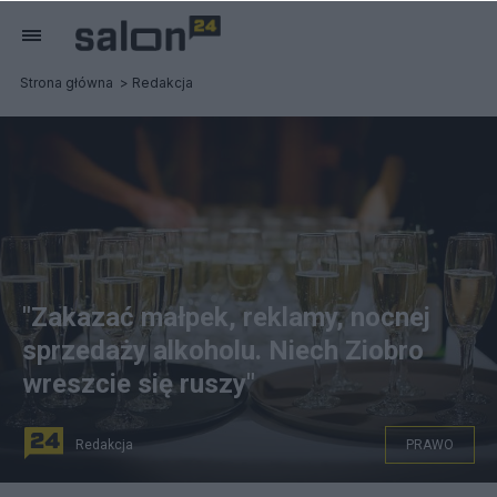
Strona główna
Redakcja
"Zakazać małpek, reklamy, nocnej
sprzedaży alkoholu. Niech Ziobro
wreszcie się ruszy"
Redakcja
PRAWO
Czy nocne sklepy z alkoholem powinny być zamknięte?