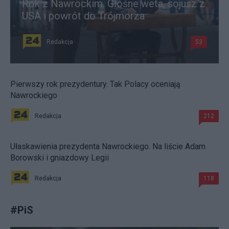
Rok z Nawrockim. Głośne weta, sojusz z
USA i powrót do Trójmorza
Redakcja
53
Pierwszy rok prezydentury. Tak Polacy oceniają
Nawrockiego
Redakcja
212
Ułaskawienia prezydenta Nawrockiego. Na liście Adam
Borowski i gniazdowy Legii
Redakcja
118
#
PiS