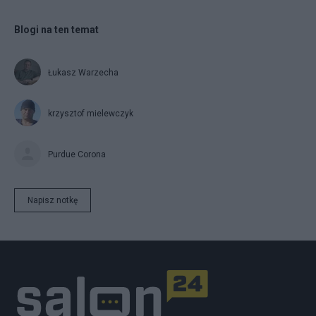
Blogi na ten temat
Łukasz Warzecha
krzysztof mielewczyk
Purdue Corona
Napisz notkę