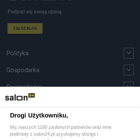
Podziel się swoją opinią
ZAŁÓŻ BLOG
Polityka
Gospodarka
Rozmaitości
Technologie
Drogi Użytkowniku,
Sport
My, naszych 1160 zaufanych partnerów oraz inne
podmioty z salon24.pl uzyskujemy dostęp i
Społeczeństwo