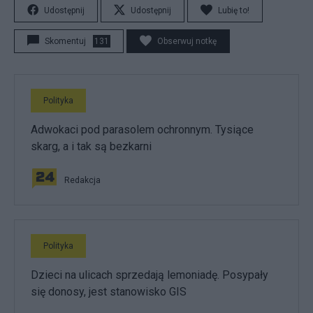
Udostępnij
Udostępnij
Lubię to!
Skomentuj
131
Obserwuj notkę
Polityka
Adwokaci pod parasolem ochronnym. Tysiące
skarg, a i tak są bezkarni
Redakcja
Polityka
Dzieci na ulicach sprzedają lemoniadę. Posypały
się donosy, jest stanowisko GIS