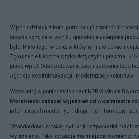
W poniedziałek z kolei portal wp.pl zamieścił donies
urzędnikom, że w wyniku gradobicia ucierpiała jego 
było. Mało tego: w dniu, w którym miało do nich dojś
Zgłoszenie Kaczmarczyka dotyczyło upraw na 141-h
pisze wp.pl. Odszkodowania za zniszczenia tego ty
Agencję Restrukturyzacji i Modernizacji Rolnictwa.
Wcześniej w poniedziałek szef KPRM Michał Dworc
Morawiecki zażądał wyjaśnień od wiceministra ro
informacjach medialnych, druga - te informacje rzec
"Standardowo w takiej sytuacji bezpośredni przełoż
wyjaśnienia. Taka sytuacja ma miejsce również w tym 