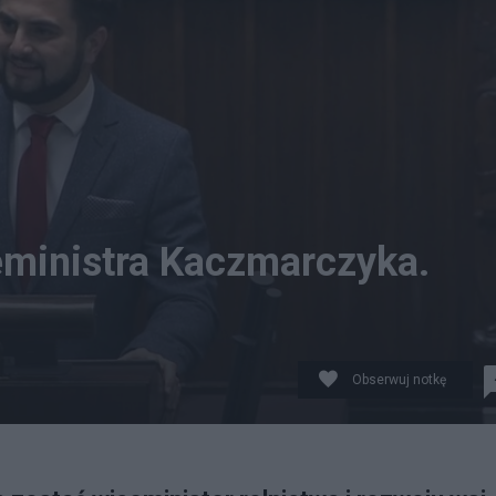
eministra Kaczmarczyka.
Obserwuj notkę
ć stanowisko. Fot. Youtube