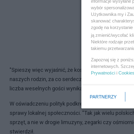
informacje wysyłane 
wybór spersonalizowan
Użytkownika my i Zau
skanować charakterys
zgodę na korzystanie 
ją zmienić/wycofać kl
Niektóre rodzaje prz
takiemu przetwarzaniu
Zapoznaj się z poniż
internetowych. Szcze
"Spieszę więc wyjaśnić, że koszty całej uroczystoś
Prywatności
i
Cookie
naszych rodzin, za co serdecznie - jako para młoda -
liczba weselnych gości wynika z tradycji i sposobu 
PARTNERZY
W oświadczeniu polityk podkreśla, że jego rodzina od
sprawy lokalnej społeczności. "Tak jak wielu polsk
sprzęt, a nie w drogie limuzyny, zegarki czy ośmior
stwierdził.