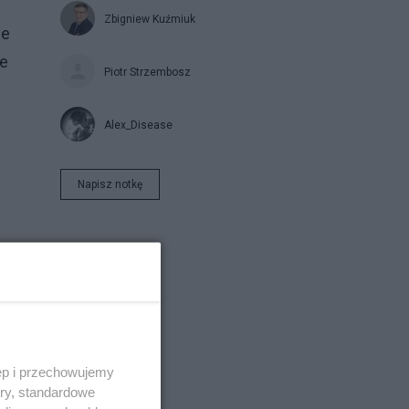
Zbigniew Kuźmiuk
ne
że
Piotr Strzembosz
Alex_Disease
Napisz notkę
ęp i przechowujemy
ory, standardowe