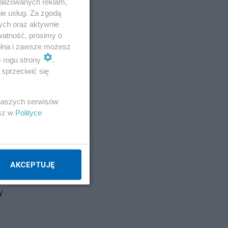
alizowanych reklam,
ie usług. Za zgodą
ych oraz aktywnie
watność, prosimy o
wolna i zawsze możesz
m rogu strony
.
sprzeciwić się
 naszych serwisów
esz w
Polityce
uża
AKCEPTUJĘ
ę w
y