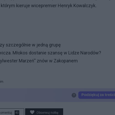
, którym kieruje wicepremier Henryk Kowalczyk.
zy szczególnie w jedną grupę
ewicza. Młokos dostanie szansę w Lidze Narodów?
"Sylwester Marzeń" znów w Zakopanem
im.
komentuj
40
Obserwuj notkę