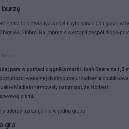
ł burzę
eministra rolnictwa. Na weselu było ponad 500 gości, w 
y Zbigniew Ziobro. Na imprezie wystąpił zespół disco-pol
Reklama
odej pary w postaci ciągnika marki John Deere za 1,5 
oczystości weselnej dystrybutor urządzenia opublikowa
tualne Media informowały natomiast, że Norbert
stwowej ziemi.
ja uderzy szczególnie w jedną grupę
 gra"