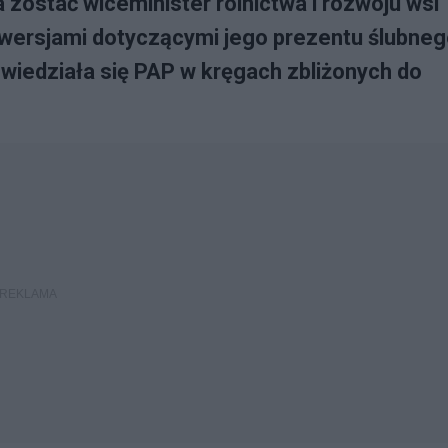
zostać wiceminister rolnictwa i rozwoju wsi
wersjami dotyczącymi jego prezentu ślubne
owiedziała się PAP w kręgach zbliżonych do