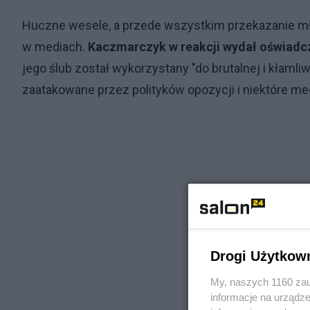
Huczne wesele, a przede wszystkim przekazanie mł
w mediach.
Kaczmarczyk w reakcji wydał oświadc
jego ślub został wykorzystany "do brutalnej i kłamliwe
zaatakowane przez polityków opozycji i niektóre me
Drogi Użytkow
My, naszych 1160 zau
informacje na urządze