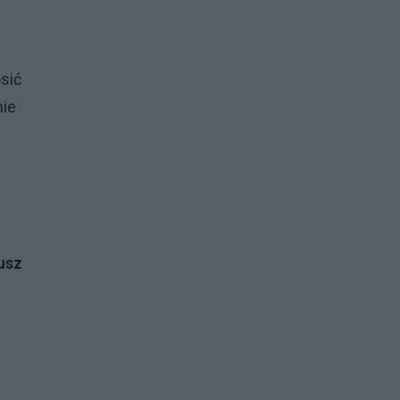
sić
nie
usz