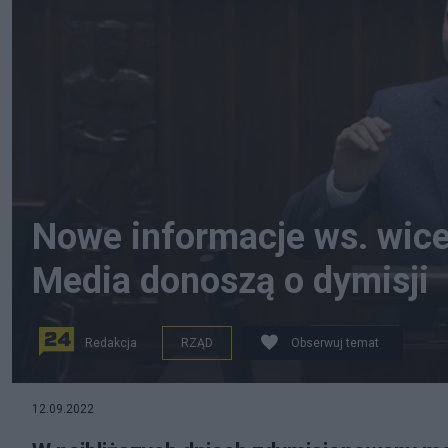
Nowe informacje ws. wic
Media donoszą o dymisji
Redakcja
RZĄD
Obserwuj temat
Wiceminister rolnictwa Norbert Kaczmarczyk ma straci
12.09.2022