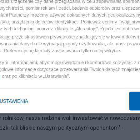
przez urządzenie czy dane przeglądania w celu zapewniania sperson
ych treści, pomiar reklam i treści, badanie odbiorców oraz ulepszan
fani Partnerzy możemy używać dokładnych danych geolokalizacyjn
tykę urządzenia do celów identyfikacji. Ponieważ cenimy Twoją pry
z tych technologii poprzez kliknięcie „Akceptuję”. Zgoda jest dobro
ikając przycisk ustawień prywatności znajdujący się w lewym dolny
etwarzania danych nie wymagają zgody użytkownika, ale masz prawo 
. Preferencje będą miały zastosowania tylko na tej witrynie.
szymi informacjami, abyś mógł świadomie i komfortowo korzystać z
gółowe informacje dotyczące przetwarzania Twoich danych znajdzi
ci ślubnej zostały pokryte z prywatnych środków obu
s
oraz po kliknięciu w „Ustawienia”.
 im dziękujemy" - pisze dalej wiceminister rolnictwa. "D
funkcjonowania naszej lokalnej społeczności" - dodał.
USTAWIENIA
 pokoleń zajmuje się ciężką pracą rolniczą i angażuje si
ich rolników, nasza rodzina woli inwestować w nowoczesn
niczki tak bliskie naszym politycznym oponentom" -