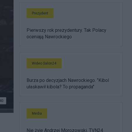
Prezydent
Pierwszy rok prezydentury. Tak Polacy
oceniają Nawrockiego
Wideo Salon24
Burza po decyzjach Nawrockiego. "Kibol
ułaskawił kibola? To propaganda"
40
Media
Nie żyje Andrzej Morozowski. TVN24