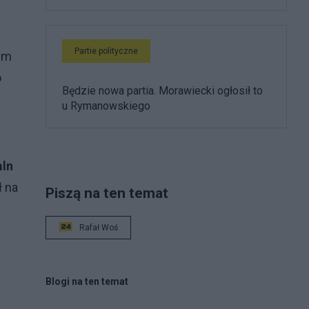
Partie polityczne
tym
o
Będzie nowa partia. Morawiecki ogłosił to
u Rymanowskiego
mln
ł na
Piszą na ten temat
Rafał Woś
Blogi na ten temat