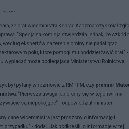
Reklama
ienia, że brat wiceministra Konrad Kaczmarczyk miał zgło
uprawa. "Specjalna komisja stwierdziła jednak, że szkód 
ć, według ekspertów na terenie gminy nie padał grad.
ektarowym polu, które pomógł mu poddzierżawić brat" -
pu wypłacać może podlegająca Ministerstwu Rolnictwa
zyk był pytany w rozmowie z RMF FM, czy
premier Mate
lnictwa
. "Pierwsza uwaga: opieramy się w tej chwili na
zywiście są niepokojące" - odpowiedział minister.
ony dane wiceministra jest proszony o informację i
przypadku" - dodał. Jak podkreślił, o informacje w tej