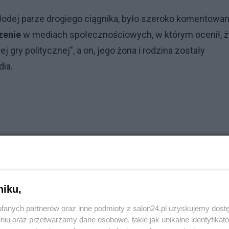
odej parze drogiego ciągnika, było szeroko komentowa
zenie
w mediach społecznościowych, w którym ocenił, 
j gry politycznej", a on, jego żona i rodzina zostały
dia.
niku,
fanych partnerów oraz inne podmioty z salon24.pl uzyskujemy dost
niu oraz przetwarzamy dane osobowe, takie jak unikalne identyfikat