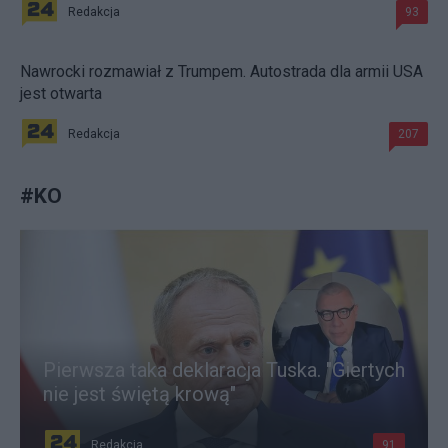
Redakcja
93
Nawrocki rozmawiał z Trumpem. Autostrada dla armii USA
jest otwarta
Redakcja
207
#
KO
Pierwsza taka deklaracja Tuska. "Giertych
nie jest świętą krową"
Redakcja
91