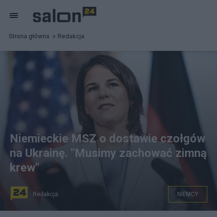
Strona główna
Redakcja
Niemieckie MSZ o dostawie czołgów
na Ukrainę. "Musimy zachować zimną
krew"
Redakcja
NIEMCY
Szefowa niemieckiego MSZ odniosła się do tematu