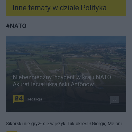
Inne tematy w dziale
Polityka
#
NATO
Niebezpieczny incydent w kraju NATO.
Akurat leciał ukraiński Antonow
Redakcja
33
Sikorski nie gryzł się w język. Tak określił Giorgię Meloni