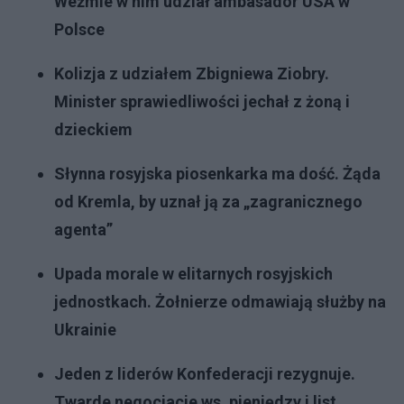
Weźmie w nim udział ambasador USA w
Polsce
Kolizja z udziałem Zbigniewa Ziobry.
Minister sprawiedliwości jechał z żoną i
dzieckiem
Słynna rosyjska piosenkarka ma dość. Żąda
od Kremla, by uznał ją za „zagranicznego
agenta”
Upada morale w elitarnych rosyjskich
jednostkach. Żołnierze odmawiają służby na
Ukrainie
Jeden z liderów Konfederacji rezygnuje.
Twarde negocjacje ws. pieniędzy i list