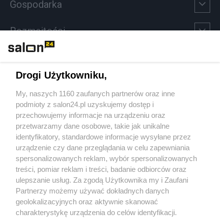
Gospodarka
Rozmaitości
Technologie
Drogi Użytkowniku,
Sport
My, naszych 1160 zaufanych partnerów oraz inne
podmioty z salon24.pl uzyskujemy dostęp i
Społeczeństwo
przechowujemy informacje na urządzeniu oraz
przetwarzamy dane osobowe, takie jak unikalne
Kultura
identyfikatory, standardowe informacje wysyłane przez
urządzenie czy dane przeglądania w celu zapewniania
spersonalizowanych reklam, wybór spersonalizowanych
treści, pomiar reklam i treści, badanie odbiorców oraz
ulepszanie usług. Za zgodą Użytkownika my i Zaufani
X
Facebook
Instagram
Youtube
Partnerzy możemy używać dokładnych danych
geolokalizacyjnych oraz aktywnie skanować
charakterystykę urządzenia do celów identyfikacji.