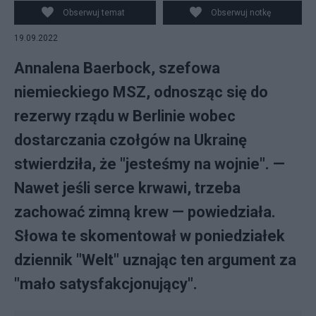
dostaw czołgów na Ukrainę. (fot. PAP/EPA)
Obserwuj temat
Obserwuj notkę
19.09.2022
Annalena Baerbock, szefowa
niemieckiego MSZ, odnosząc się do
rezerwy rządu w Berlinie wobec
dostarczania czołgów na Ukrainę
stwierdziła, że "jesteśmy na wojnie". —
Nawet jeśli serce krwawi, trzeba
zachować zimną krew — powiedziała.
Słowa te skomentował w poniedziałek
dziennik "Welt" uznając ten argument za
"mało satysfakcjonujący".