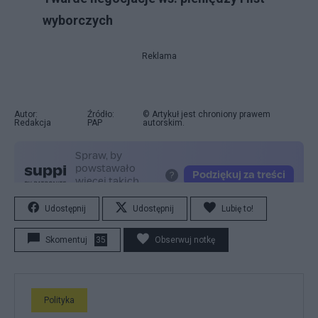
wyborczych
Reklama
Autor:
Źródło:
© Artykuł jest chroniony prawem
Redakcja
PAP
autorskim.
Udostępnij
Udostępnij
Lubię to!
Skomentuj
35
Obserwuj notkę
Polityka