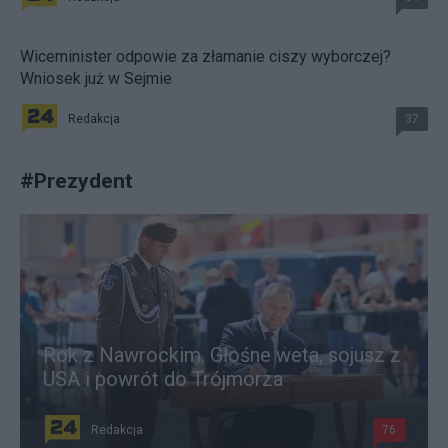
Wiceminister odpowie za złamanie ciszy wyborczej?
Wniosek już w Sejmie
Redakcja
37
#
Prezydent
Rok z Nawrockim. Głośne weta, sojusz z
USA i powrót do Trójmorza
Redakcja
76