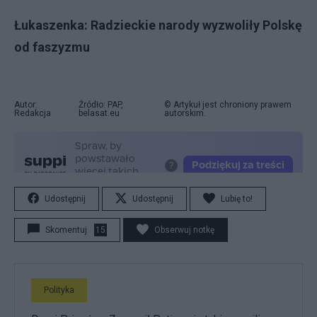
Łukaszenka: Radzieckie narody wyzwoliły Polskę
od faszyzmu
Autor:
Źródło: PAP,
© Artykuł jest chroniony prawem
Redakcja
belasat.eu
autorskim.
Udostępnij
Udostępnij
Lubię to!
Skomentuj
15
Obserwuj notkę
Polityka