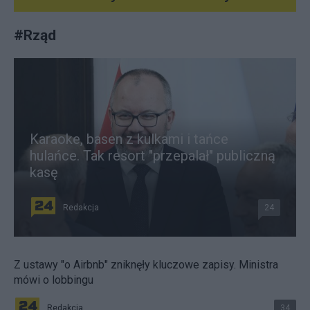
#
Rząd
Karaoke, basen z kulkami i tańce
hulańce. Tak resort "przepalał" publiczną
kasę
Redakcja
24
Z ustawy "o Airbnb" zniknęły kluczowe zapisy. Ministra
mówi o lobbingu
Redakcja
34