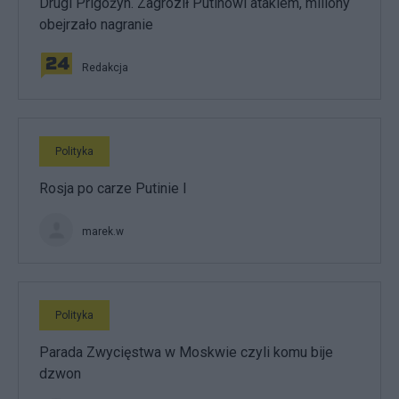
Drugi Prigożyn. Zagroził Putinowi atakiem, miliony
obejrzało nagranie
Redakcja
Polityka
Rosja po carze Putinie I
marek.w
Polityka
Parada Zwycięstwa w Moskwie czyli komu bije
dzwon