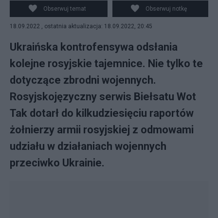
przez Ukraińców pod Charkowem. Fot. PAP/EPA/OLEG
Obserwuj temat
Obserwuj notkę
PETRASYUK
18.09.2022 , ostatnia aktualizacja: 18.09.2022, 20:45
Ukraińska kontrofensywa odsłania
kolejne rosyjskie tajemnice. Nie tylko te
dotyczące zbrodni wojennych.
Rosyjskojęzyczny serwis Biełsatu Wot
Tak dotarł do kilkudziesięciu raportów
żołnierzy armii rosyjskiej z odmowami
udziału w działaniach wojennych
przeciwko Ukrainie.