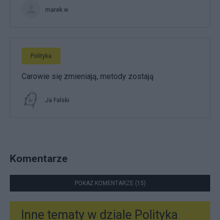
marek.w
Polityka
Carowie się zmieniają, metody zostają
Ja Falski
Komentarze
POKAŻ KOMENTARZE (15)
Inne tematy w dziale
Polityka