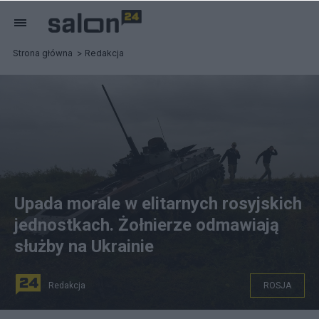
Strona główna
Redakcja
Upada morale w elitarnych rosyjskich
jednostkach. Żołnierze odmawiają
służby na Ukrainie
Redakcja
ROSJA
Porzucony rosyjski transporter opancerzony, przejęty