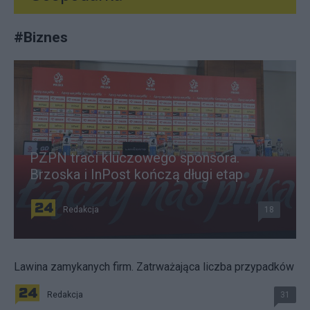
#
Biznes
PZPN traci kluczowego sponsora.
Brzoska i InPost kończą długi etap
Redakcja
18
Lawina zamykanych firm. Zatrważająca liczba przypadków
Redakcja
31