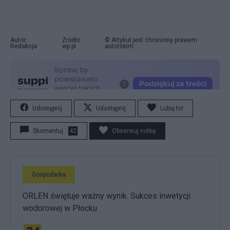
Autor:
Źródło:
© Artykuł jest chroniony prawem
Redakcja
wp.pl
autorskim.
Udostępnij
Udostępnij
Lubię to!
Skomentuj
42
Obserwuj notkę
Gospodarka
ORLEN świętuje ważny wynik. Sukces inwetycji
wodorowej w Płocku