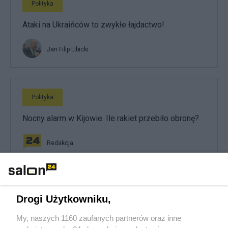
Polityka
Ataki na Ukraińców to zwykłe łajdactwo!
Jan Filip Libicki
Polityka
Nocny alarm w Kijowie. Ile rakiet przebiło obronę?
Redakcja
Polityka
Drogi Użytkowniku,
Miesiąc napięć i jedna decyzja. Co zmienia
My, naszych 1160 zaufanych partnerów oraz inne
Zełenski?