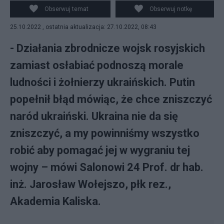
transporterze opancerzonym w rejonie Charkowa. Fot.
Obserwuj temat
Obserwuj notkę
PAP/EPA/SERGIY KOZLOV
25.10.2022 , ostatnia aktualizacja: 27.10.2022, 08:43
- Działania zbrodnicze wojsk rosyjskich
zamiast osłabiać podnoszą morale
ludności i żołnierzy ukraińskich. Putin
popełnił błąd mówiąc, że chce zniszczyć
naród ukraiński. Ukraina nie da się
zniszczyć, a my powinniśmy wszystko
robić aby pomagać jej w wygraniu tej
wojny – mówi Salonowi 24 Prof. dr hab.
inż. Jarosław Wołejszo, płk rez.,
Akademia Kaliska.