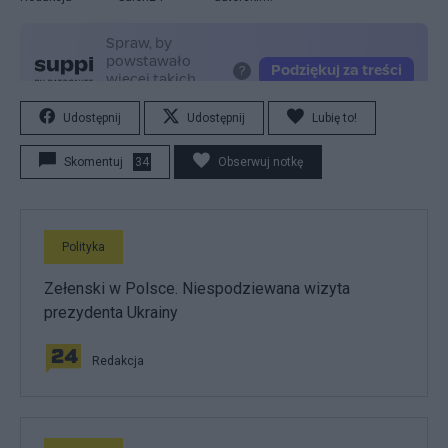
Udostępnij
Udostępnij
Lubię to!
Skomentuj
34
Obserwuj notkę
Polityka
Zełenski w Polsce. Niespodziewana wizyta
prezydenta Ukrainy
Redakcja