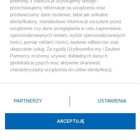
podmioty z salon24.pl uzyskujemy dostęp i
przechowujemy informacje na urządzeniu oraz
Redakcja
przetwarzamy dane osobowe, takie jak unikalne
identyfikatory, standardowe informacje wysyłane przez
urządzenie czy dane przeglądania w celu zapewniania
spersonalizowanych reklam, wybór spersonalizowanych
treści, pomiar reklam i treści, badanie odbiorców oraz
Komentarze
ulepszanie usług. Za zgodą Użytkownika my i Zaufani
Partnerzy możemy używać dokładnych danych
geolokalizacyjnych oraz aktywnie skanować
POKAŻ KOMENTARZE (34)
charakterystykę urządzenia do celów identyfikacji.
Ponieważ cenimy Twoją prywatność, prosimy o zgodę na
korzystanie z tych technologii poprzez kliknięcie
Inne tematy w dziale
Polityka
„Akceptuję”. Zgoda jest dobrowolna i zawsze możesz ją
zmienić/wycofać klikając przycisk ustawień prywatności
PARTNERZY
USTAWIENIA
#
Rząd
znajdujący się w lewym dolnym rogu strony
. Niektóre
rodzaje przetwarzania danych nie wymagają zgody
użytkownika, ale masz prawo sprzeciwić się takiemu
AKCEPTUJĘ
przetwarzaniu. Preferencje będą miały zastosowania tylko
na tej witrynie.