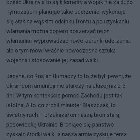
część Ukrainy a to są kilometry a wojsk nie za dużo.
Tymczasem planując takie uderzenie, wykonuje
się atak na wąskim odcinku frontu a po uzyskaniu
włamania można dopiero poszerzać rejon
włamania i wyprowadzać nowe kierunki uderzenia,
ale o tym mówi właśnie nowoczesna sztuka
wojenna i stosowanie jej zasad walki.
Jedyne, co Rosjan tłumaczy to to, że byli pewni, że
Ukraińcom amunicji nie starczy na dłużej niż 2-3
dni. W tym kontekście pomoc Zachodu jest tak
istotna. A to, co zrobił minister Błaszczak, to
świetny ruch – przekazał on naszą broń starą,
posowiecką Ukrainie. Broniące się państwo
zyskało środki walki, a nasza armia zyskuje teraz