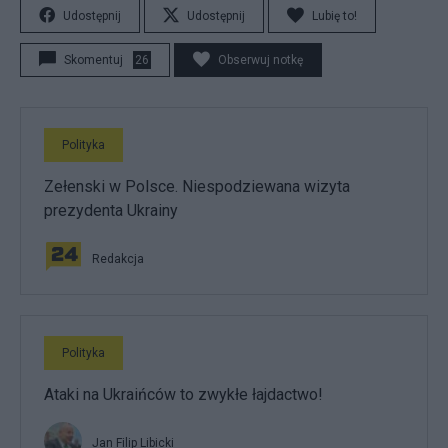
Udostępnij
Udostępnij
Lubię to!
Skomentuj
26
Obserwuj notkę
Polityka
Zełenski w Polsce. Niespodziewana wizyta
prezydenta Ukrainy
Redakcja
Polityka
Ataki na Ukraińców to zwykłe łajdactwo!
Jan Filip Libicki