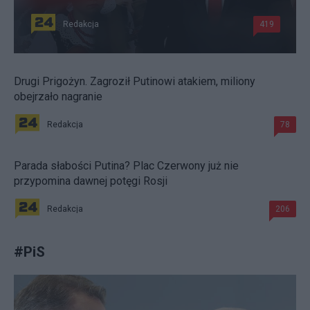
Redakcja
419
Drugi Prigożyn. Zagroził Putinowi atakiem, miliony
obejrzało nagranie
Redakcja
78
Parada słabości Putina? Plac Czerwony już nie
przypomina dawnej potęgi Rosji
Redakcja
206
#
PiS