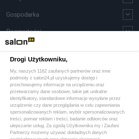
Gospodarka
Rozmaitości
Technologie
Drogi Użytkowniku,
Sport
My, naszych 1162 zaufanych partnerów oraz inne
podmioty z salon24.pl uzyskujemy dostęp i
Społeczeństwo
przechowujemy informacje na urządzeniu oraz
przetwarzamy dane osobowe, takie jak unikalne
Kultura
identyfikatory, standardowe informacje wysyłane przez
urządzenie czy dane przeglądania w celu zapewniania
spersonalizowanych reklam, wybór spersonalizowanych
treści, pomiar reklam i treści, badanie odbiorców oraz
ulepszanie usług. Za zgodą Użytkownika my i Zaufani
X
Facebook
Instagram
Youtube
Partnerzy możemy używać dokładnych danych