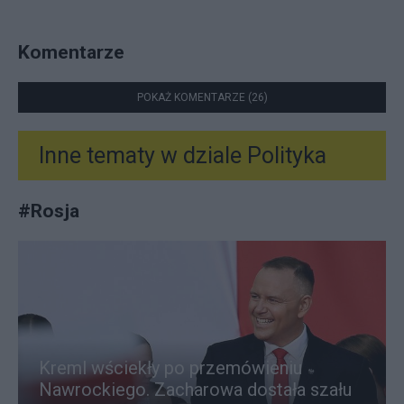
Komentarze
POKAŻ KOMENTARZE (26)
Inne tematy w dziale
Polityka
#
Rosja
Kreml wściekły po przemówieniu
Nawrockiego. Zacharowa dostała szału