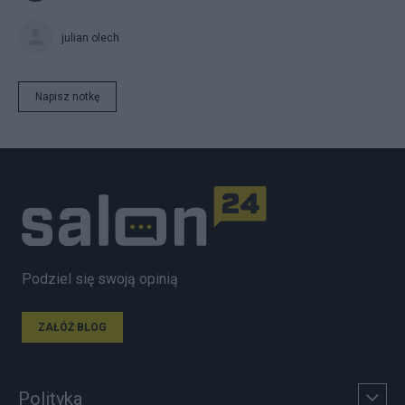
julian olech
Napisz notkę
Podziel się swoją opinią
ZAŁÓŻ BLOG
Polityka