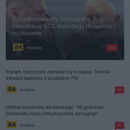
PiS odkrywa karty. Demografia,
mieszkania, ETS, deportacje Ukraińców i
rozliczenia
Redakcja
198
Rozłam, który może zamienić się w sojusz. Terlecki
zdradza tajemnice z posiedzeń PiS
Redakcja
89
Hofman bezlitosny dla Kurskiego. "48 godzin po
Smoleńsku liczył, których posłów wyciągnąć"
Redakcja
85