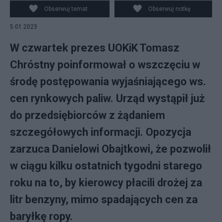
Tomasz Chróstny. Źródło: PAP/Marcin Obara
Obserwuj temat
Obserwuj notkę
5.01.2023
W czwartek prezes UOKiK Tomasz
Chróstny poinformował o wszczęciu w
środę postępowania wyjaśniającego ws.
cen rynkowych paliw. Urząd wystąpił już
do przedsiębiorców z żądaniem
szczegółowych informacji. Opozycja
zarzuca Danielowi Obajtkowi, że pozwolił
w ciągu kilku ostatnich tygodni starego
roku na to, by kierowcy płacili drożej za
litr benzyny, mimo spadających cen za
baryłkę ropy.