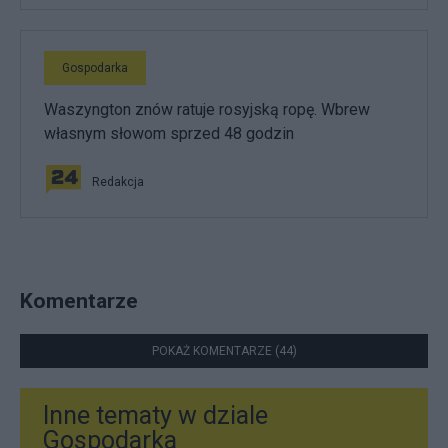
Gospodarka
Waszyngton znów ratuje rosyjską ropę. Wbrew
własnym słowom sprzed 48 godzin
Redakcja
Komentarze
POKAŻ KOMENTARZE (44)
Inne tematy w dziale
Gospodarka