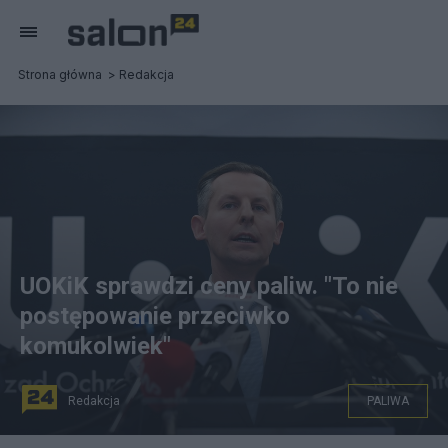
Strona główna
Redakcja
UOKiK sprawdzi ceny paliw. "To nie
postępowanie przeciwko
komukolwiek"
Redakcja
PALIWA
Prezes Urzędu Ochrony Konkurencji i Konsumentów