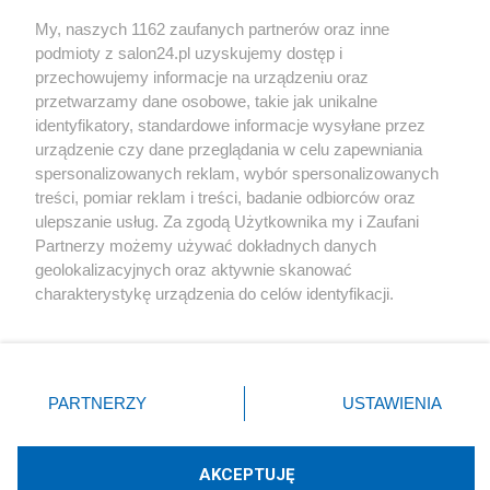
Sport
My, naszych 1162 zaufanych partnerów oraz inne
podmioty z salon24.pl uzyskujemy dostęp i
Społeczeństwo
przechowujemy informacje na urządzeniu oraz
przetwarzamy dane osobowe, takie jak unikalne
Kultura
identyfikatory, standardowe informacje wysyłane przez
urządzenie czy dane przeglądania w celu zapewniania
spersonalizowanych reklam, wybór spersonalizowanych
treści, pomiar reklam i treści, badanie odbiorców oraz
ulepszanie usług. Za zgodą Użytkownika my i Zaufani
X
Facebook
Instagram
Youtube
Partnerzy możemy używać dokładnych danych
geolokalizacyjnych oraz aktywnie skanować
charakterystykę urządzenia do celów identyfikacji.
Web Content Media sp. z o. o. © 2022
Ponieważ cenimy Twoją prywatność, prosimy o zgodę na
korzystanie z tych technologii poprzez kliknięcie
„Akceptuję”. Zgoda jest dobrowolna i zawsze możesz ją
Pomoc
O nas
Praca
Reklama
Kontakt
zmienić/wycofać klikając przycisk ustawień prywatności
PARTNERZY
USTAWIENIA
znajdujący się w lewym dolnym rogu strony
. Niektóre
rodzaje przetwarzania danych nie wymagają zgody
użytkownika, ale masz prawo sprzeciwić się takiemu
AKCEPTUJĘ