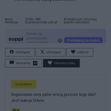
Autor:
Źródło: PAP,
© Artykuł jest chroniony
Redakcja
businessinsider.com.pl
prawem autorskim.
Udostępnij
Udostępnij
Lubię to!
Skomentuj
44
Obserwuj notkę
Gospodarka
Regulowane ceny paliw wrócą jeszcze tego lata?
Jest reakcja Orlenu