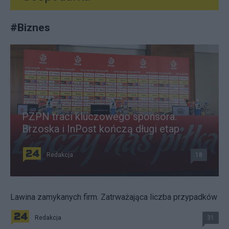
#
Biznes
PZPN traci kluczowego sponsora.
Brzoska i InPost kończą długi etap
Redakcja
18
Lawina zamykanych firm. Zatrważająca liczba przypadków
Redakcja
31