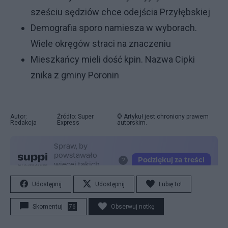
sześciu sędziów chce odejścia Przyłębskiej
Demografia sporo namiesza w wyborach.
Wiele okręgów straci na znaczeniu
Mieszkańcy mieli dość kpin. Nazwa Cipki
znika z gminy Poronin
Autor:
Źródło: Super
© Artykuł jest chroniony prawem
Redakcja
Express
autorskim.
Udostępnij
Udostępnij
Lubię to!
Skomentuj
76
Obserwuj notkę