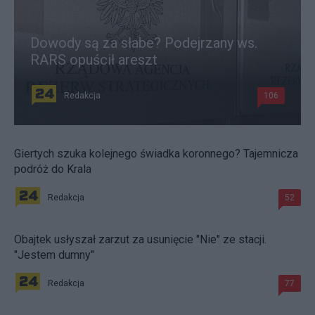
Dowody są za słabe? Podejrzany ws.
RARS opuścił areszt
Redakcja
106
Giertych szuka kolejnego świadka koronnego? Tajemnicza
podróż do Krala
Redakcja
52
Obajtek usłyszał zarzut za usunięcie "Nie" ze stacji.
"Jestem dumny"
Redakcja
77