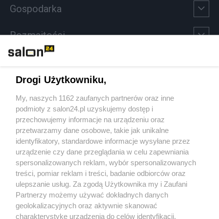
Gospodarka
Rozmaitości
Technologie
Drogi Użytkowniku,
Sport
My, naszych 1162 zaufanych partnerów oraz inne
podmioty z salon24.pl uzyskujemy dostęp i
Społeczeństwo
przechowujemy informacje na urządzeniu oraz
przetwarzamy dane osobowe, takie jak unikalne
Kultura
identyfikatory, standardowe informacje wysyłane przez
urządzenie czy dane przeglądania w celu zapewniania
spersonalizowanych reklam, wybór spersonalizowanych
treści, pomiar reklam i treści, badanie odbiorców oraz
ulepszanie usług. Za zgodą Użytkownika my i Zaufani
X
Facebook
Instagram
Youtube
Partnerzy możemy używać dokładnych danych
geolokalizacyjnych oraz aktywnie skanować
charakterystykę urządzenia do celów identyfikacji.