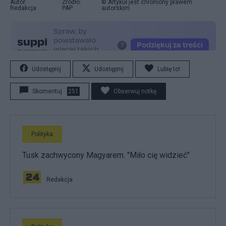
Autor:
Źródło:
© Artykuł jest chroniony prawem
Redakcja
PAP
autorskim.
Udostępnij
Udostępnij
Lubię to!
Skomentuj
251
Obserwuj notkę
Polityka
Tusk zachwycony Magyarem. "Miło cię widzieć"
Redakcja