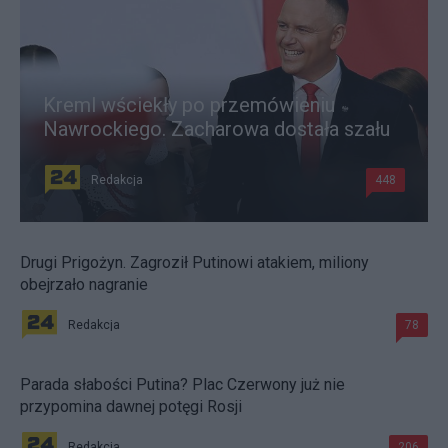
Kreml wściekły po przemówieniu
Nawrockiego. Zacharowa dostała szału
Redakcja
448
Drugi Prigożyn. Zagroził Putinowi atakiem, miliony
obejrzało nagranie
Redakcja
78
Parada słabości Putina? Plac Czerwony już nie
przypomina dawnej potęgi Rosji
Redakcja
206