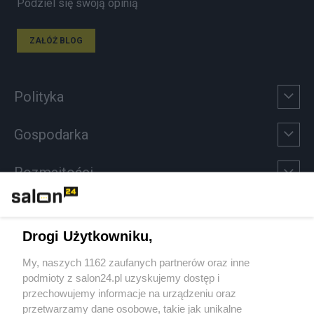
Podziel się swoją opinią
ZAŁÓŻ BLOG
Polityka
Gospodarka
Rozmaitości
Technologie
Drogi Użytkowniku,
Sport
My, naszych 1162 zaufanych partnerów oraz inne
podmioty z salon24.pl uzyskujemy dostęp i
Społeczeństwo
przechowujemy informacje na urządzeniu oraz
przetwarzamy dane osobowe, takie jak unikalne