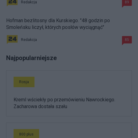
Redakcja
89
Hofman bezlitosny dla Kurskiego. "48 godzin po
Smoleńsku liczył, których posłów wyciągnąć"
Redakcja
85
Najpopularniejsze
Rosja
Kreml wściekły po przemówieniu Nawrockiego.
Zacharowa dostała szału
800 plus