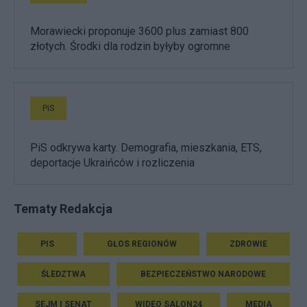
Morawiecki proponuje 3600 plus zamiast 800
złotych. Środki dla rodzin byłyby ogromne
PiS
PiS odkrywa karty. Demografia, mieszkania, ETS,
deportacje Ukraińców i rozliczenia
Tematy Redakcja
PIS
GŁOS REGIONÓW
ZDROWIE
ŚLEDZTWA
BEZPIECZEŃSTWO NARODOWE
SEJM I SENAT
WIDEO SALON24
MEDIA