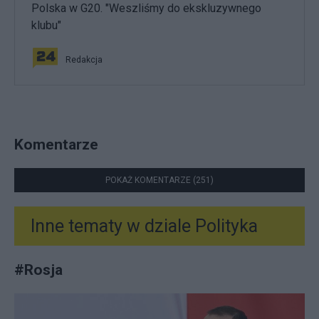
Polska w G20. "Weszliśmy do ekskluzywnego
klubu"
Redakcja
Komentarze
POKAŻ KOMENTARZE (251)
Inne tematy w dziale
Polityka
#
Rosja