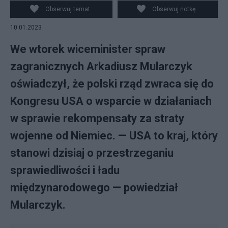
prasowej. (fot. PAP)
Obserwuj temat
Obserwuj notkę
10.01.2023
We wtorek wiceminister spraw
zagranicznych Arkadiusz Mularczyk
oświadczył, że polski rząd zwraca się do
Kongresu USA o wsparcie w działaniach
w sprawie rekompensaty za straty
wojenne od Niemiec. — USA to kraj, który
stanowi dzisiaj o przestrzeganiu
sprawiedliwości i ładu
międzynarodowego — powiedział
Mularczyk.