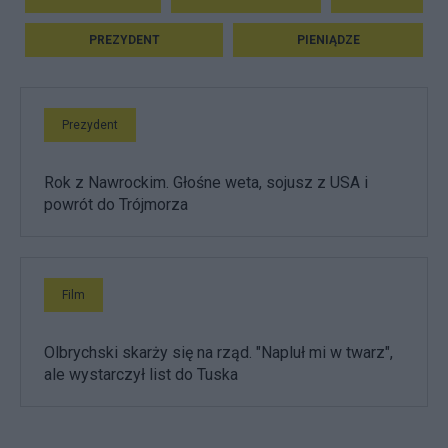
PREZYDENT
PIENIĄDZE
Prezydent
Rok z Nawrockim. Głośne weta, sojusz z USA i
powrót do Trójmorza
Film
Olbrychski skarży się na rząd. "Napluł mi w twarz",
ale wystarczył list do Tuska