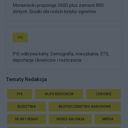
Morawiecki proponuje 3600 plus zamiast 800
złotych. Środki dla rodzin byłyby ogromne
PiS
PiS odkrywa karty. Demografia, mieszkania, ETS,
deportacje Ukraińców i rozliczenia
Tematy Redakcja
PIS
GŁOS REGIONÓW
ZDROWIE
ŚLEDZTWA
BEZPIECZEŃSTWO NARODOWE
SEJM I SENAT
WIDEO SALON24
MEDIA