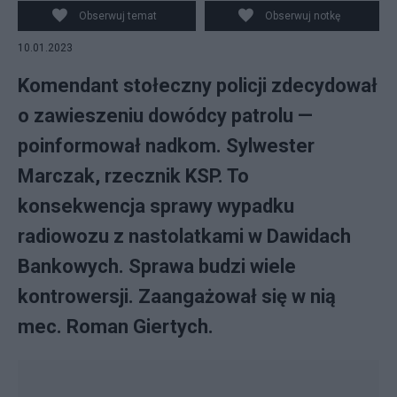
Facebook/screenshot
Obserwuj temat
Obserwuj notkę
10.01.2023
Komendant stołeczny policji zdecydował
o zawieszeniu dowódcy patrolu —
poinformował nadkom. Sylwester
Marczak, rzecznik KSP. To
konsekwencja sprawy wypadku
radiowozu z nastolatkami w Dawidach
Bankowych. Sprawa budzi wiele
kontrowersji. Zaangażował się w nią
mec. Roman Giertych.