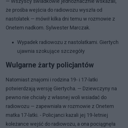
— Wszyscy świadkowie jednoznacznie wskazali,
że prośba wejścia do radiowozu wyszła od
nastolatek — mówił kilka dni temu w rozmowie z
Onetem nadkom. Sylwester Marczak.
Wypadek radiowozu z nastolatkami. Giertych
ujawnia szokujące szczegóły
Wulgarne żarty policjantów
Natomiast znajomi i rodzina 19- i 17-latki
potwierdzają wersję Giertycha. — Dziewczyny na
pewno nie chciały z własnej woli wsiadać do
radiowozu — zapewniała w rozmowie z Onetem
matka 17-latki. - Policjanci kazali jej 19-letniej
koleżance wejść do radiowozu, a ona pociągnęła