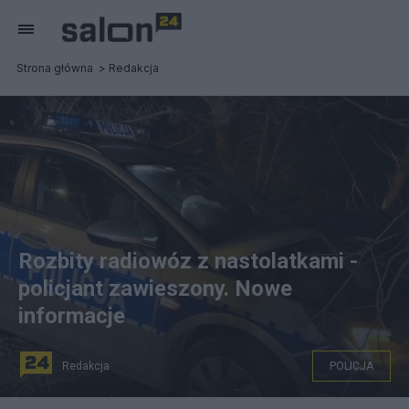
Strona główna
Redakcja
Rozbity radiowóz z nastolatkami -
policjant zawieszony. Nowe
informacje
Redakcja
POLICJA
Rozbity radiowóz w Dawidach Bankowych, fot.