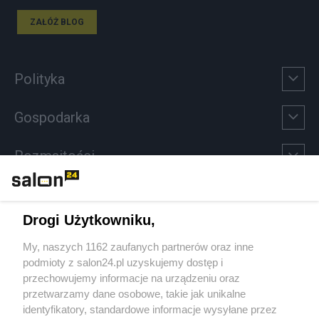
ZAŁÓŻ BLOG
Polityka
Gospodarka
Rozmaitości
Technologie
Drogi Użytkowniku,
Sport
My, naszych 1162 zaufanych partnerów oraz inne
podmioty z salon24.pl uzyskujemy dostęp i
Społeczeństwo
przechowujemy informacje na urządzeniu oraz
przetwarzamy dane osobowe, takie jak unikalne
Kultura
identyfikatory, standardowe informacje wysyłane przez