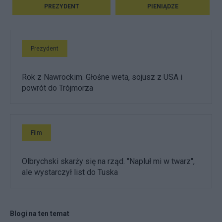
PREZYDENT
PIENIĄDZE
Prezydent
Rok z Nawrockim. Głośne weta, sojusz z USA i
powrót do Trójmorza
Film
Olbrychski skarży się na rząd. "Napluł mi w twarz",
ale wystarczył list do Tuska
Blogi na ten temat