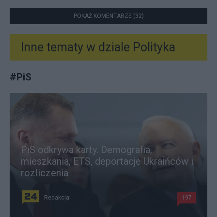
POKAŻ KOMENTARZE (32)
Inne tematy w dziale
Polityka
#
PiS
PiS odkrywa karty. Demografia,
mieszkania, ETS, deportacje Ukraińców i
rozliczenia
Redakcja
197