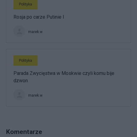
Polityka
Rosja po carze Putinie I
marek.w
Polityka
Parada Zwycięstwa w Moskwie czyli komu bije
dzwon
marek.w
Komentarze