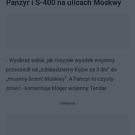
Panzyr i S-400 na ulicach Moskwy
- Wyobraź sobie, jak rosyjski wysiłek wojenny
przeszedł od „zdobędziemy Kijów za 3 dni” do
„musimy bronić Moskwy”. A Pancyr to czysty
śmieć - komentuje bloger wojenny Tendar.
Reklama