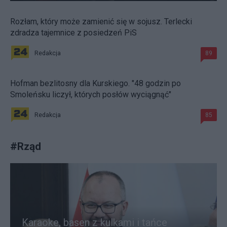
Rozłam, który może zamienić się w sojusz. Terlecki
zdradza tajemnice z posiedzeń PiS
Redakcja
89
Hofman bezlitosny dla Kurskiego. "48 godzin po
Smoleńsku liczył, których posłów wyciągnąć"
Redakcja
85
#
Rząd
Karaoke, basen z kulkami i tańce