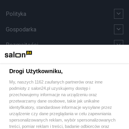
Polityka
Gospodarka
Rozmaitości
Technologie
Drogi Użytkowniku,
Sport
My, naszych 1162 zaufanych partnerów oraz inne
podmioty z salon24.pl uzyskujemy dostęp i
Społeczeństwo
przechowujemy informacje na urządzeniu oraz
przetwarzamy dane osobowe, takie jak unikalne
Kultura
identyfikatory, standardowe informacje wysyłane przez
urządzenie czy dane przeglądania w celu zapewniania
spersonalizowanych reklam, wybór spersonalizowanych
treści, pomiar reklam i treści, badanie odbiorców oraz