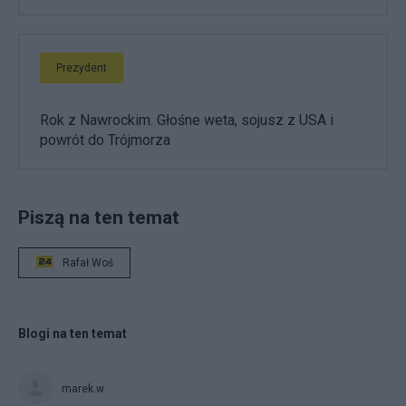
Prezydent
Rok z Nawrockim. Głośne weta, sojusz z USA i
powrót do Trójmorza
Piszą na ten temat
Rafał Woś
Blogi na ten temat
marek.w