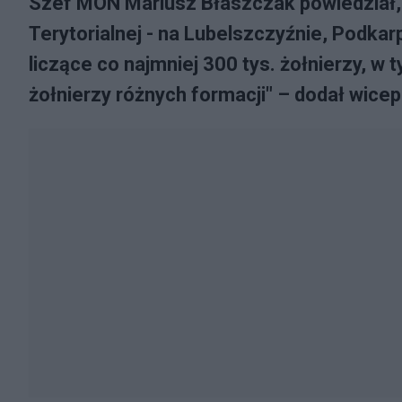
Szef MON Mariusz Błaszczak powiedział,
Terytorialnej - na Lubelszczyźnie, Podka
liczące co najmniej 300 tys. żołnierzy, w 
żołnierzy różnych formacji" – dodał wicep