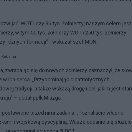
ozwijać. WOT liczy 36 tys. żołnierzy; naszym celem jest 
ierzy, w tym 50 tys. żołnierzy WOT i 250 tys. żołnierzy
zy różnych formacji” - wskazał szef MON.
Reklama
a, zwracając się do nowych żołnierzy zaznaczył, że sło
e w ich serca. „Przypominając o patriotycznych
ej tradycji, a także wskażą drogę i cel, jakim jest stan
raju” – dodał ppłk Miazga.
 postawione przed nimi zadania. „Poznaliście własne
ązkami i wojskową dyscypliną. Wasze oddanie się służbie
” – przypomniał dowódca 2LBOT.