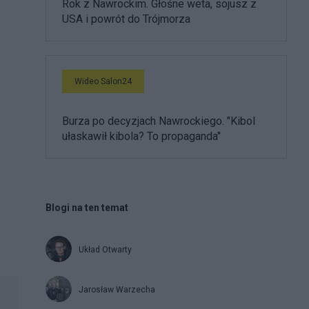
Rok z Nawrockim. Głośne weta, sojusz z
USA i powrót do Trójmorza
Wideo Salon24
Burza po decyzjach Nawrockiego. "Kibol
ułaskawił kibola? To propaganda"
Blogi na ten temat
Układ Otwarty
Jarosław Warzecha