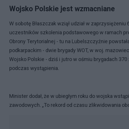
Wojsko Polskie jest wzmacniane
W sobotę Błaszczak wziął udział w zaprzysiężeniu 68
uczestników szkolenia podstawowego w ramach pro
Obrony Terytorialnej - tu na Lubelszczyźnie powst
podkarpackim - dwie brygady WOT, w woj. mazowie
Wojsko Polskie - dziś i jutro w ośmiu brygadach 370 
podczas wystąpienia.
Minister dodał, że w ubiegłym roku do wojska wstąpił
zawodowych. „To rekord od czasu zlikwidowania ob