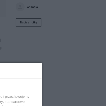
Animela
Napisz notkę
i
i
e
ęp i przechowujemy
ory, standardowe
ARS