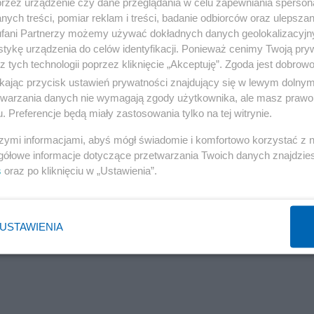
przez urządzenie czy dane przeglądania w celu zapewniania sperson
ych treści, pomiar reklam i treści, badanie odbiorców oraz ulepszan
fani Partnerzy możemy używać dokładnych danych geolokalizacyjn
tykę urządzenia do celów identyfikacji. Ponieważ cenimy Twoją pry
 Pancernej trafią czołgi Abrams. „Czyli najnowocześniej
z tych technologii poprzez kliknięcie „Akceptuję”. Zgoda jest dobro
ważny argument, jeśli chodzi o odstraszanie agresora, bo
ikając przycisk ustawień prywatności znajdujący się w lewym dolny
 wzmacnianie Wojska Polskiego tak, żeby odstraszyć
etwarzania danych nie wymagają zgody użytkownika, ale masz prawo 
. Preferencje będą miały zastosowania tylko na tej witrynie.
zaatakowanie naszego kraju” – zaznaczył Błaszczak, doda
że „odtwarzanie imperium rosyjskiego przynosi zło”.
szymi informacjami, abyś mógł świadomie i komfortowo korzystać z
gółowe informacje dotyczące przetwarzania Twoich danych znajdzi
"
s
oraz po kliknięciu w „Ustawienia”.
USTAWIENIA