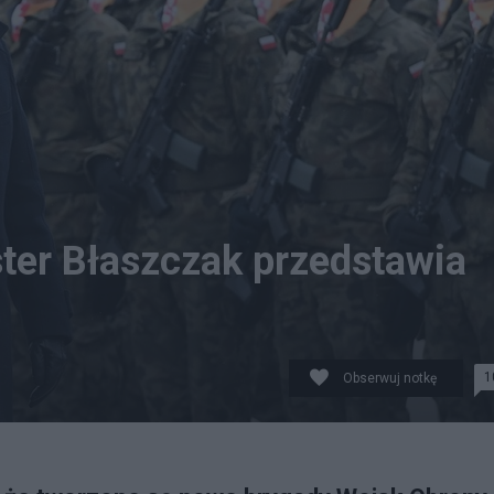
ter Błaszczak przedstawia
1
Obserwuj notkę
ojtek Jargiło