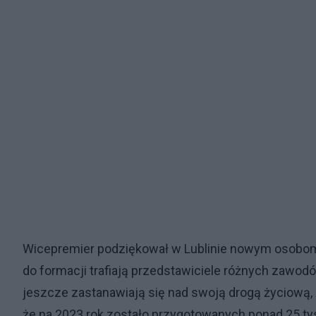
Wicepremier podziękował w Lublinie nowym osobom, 
do formacji trafiają przedstawiciele różnych zawod
jeszcze zastanawiają się nad swoją drogą życiową, 
że na 2023 rok zostało przygotowanych ponad 25 ty