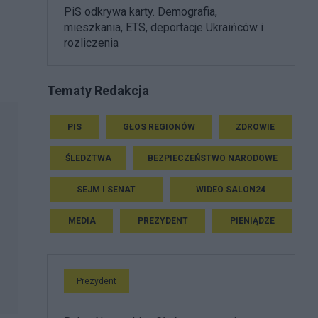
PiS odkrywa karty. Demografia,
mieszkania, ETS, deportacje Ukraińców i
rozliczenia
Tematy Redakcja
PIS
GŁOS REGIONÓW
ZDROWIE
ŚLEDZTWA
BEZPIECZEŃSTWO NARODOWE
SEJM I SENAT
WIDEO SALON24
MEDIA
PREZYDENT
PIENIĄDZE
Prezydent