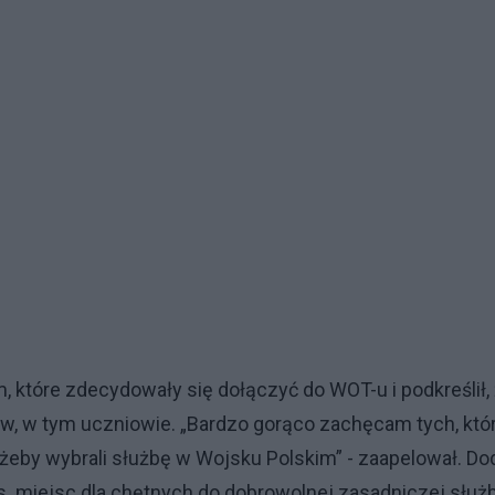
które zdecydowały się dołączyć do WOT-u i podkreślił,
ów, w tym uczniowie. „Bardzo gorąco zachęcam tych, któ
żeby wybrali służbę w Wojsku Polskim” - zaapelował. Dod
s. miejsc dla chętnych do dobrowolnej zasadniczej służ