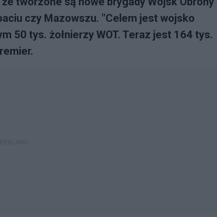
 że tworzone są nowe brygady Wojsk Obrony
rpaciu czy Mazowszu. "Celem jest wojsko
tym 50 tys. żołnierzy WOT. Teraz jest 164 tys.
remier.