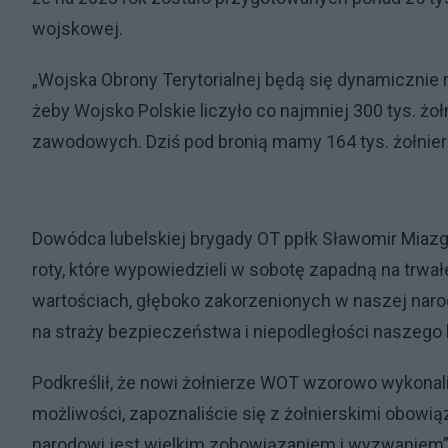
wojskowej.
„Wojska Obrony Terytorialnej będą się dynamicznie r
żeby Wojsko Polskie liczyło co najmniej 300 tys. żołn
zawodowych. Dziś pod bronią mamy 164 tys. żołnier
Dowódca lubelskiej brygady OT ppłk Sławomir Miazg
roty, które wypowiedzieli w sobotę zapadną na trwał
wartościach, głęboko zakorzenionych w naszej narodow
na straży bezpieczeństwa i niepodległości naszego k
Podkreślił, że nowi żołnierze WOT wzorowo wykonali
możliwości, zapoznaliście się z żołnierskimi obowi
narodowi jest wielkim zobowiązaniem i wyzwaniem