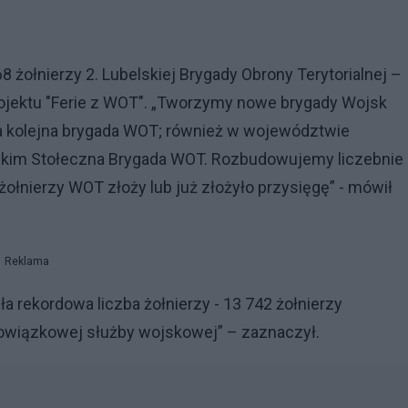
 żołnierzy 2. Lubelskiej Brygady Obrony Terytorialnej –
jektu "Ferie z WOT". „Tworzymy nowe brygady Wojsk
ała kolejna brygada WOT; również w województwie
ckim Stołeczna Brygada WOT. Rozbudowujemy liczebnie
żołnierzy WOT złoży lub już złożyło przysięgę” - mówił
Reklama
a rekordowa liczba żołnierzy - 13 742 żołnierzy
owiązkowej służby wojskowej” – zaznaczył.