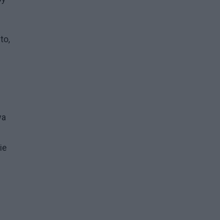
to,
wa
ie