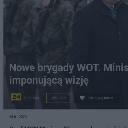
Nowe brygady WOT. Minis
imponującą wizję
Redakcja
WOJSKO
Obserwuj temat
Szef MON Mariusz Błaszczak w Lublinie. Źródło: PAP/W
28.01.2023