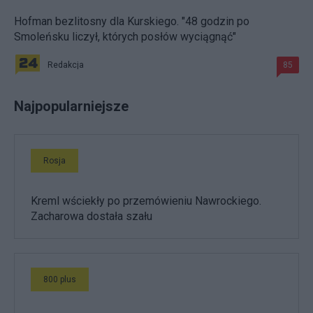
Hofman bezlitosny dla Kurskiego. "48 godzin po
Smoleńsku liczył, których posłów wyciągnąć"
Redakcja
85
Najpopularniejsze
Rosja
Kreml wściekły po przemówieniu Nawrockiego.
Zacharowa dostała szału
800 plus