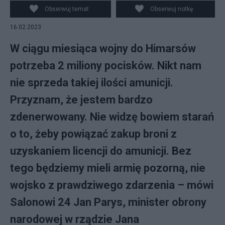
bezużyteczne, fot. Wikipedia
Obserwuj temat
Obserwuj notkę
16.02.2023
W ciągu miesiąca wojny do Himarsów
potrzeba 2 miliony pocisków. Nikt nam
nie sprzeda takiej ilości amunicji.
Przyznam, że jestem bardzo
zdenerwowany. Nie widzę bowiem starań
o to, żeby powiązać zakup broni z
uzyskaniem licencji do amunicji. Bez
tego będziemy mieli armię pozorną, nie
wojsko z prawdziwego zdarzenia – mówi
Salonowi 24 Jan Parys, minister obrony
narodowej w rządzie Jana