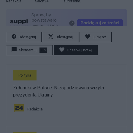
Redakcja
Salon24
autorskim.
Udostępnij
Udostępnij
Lubię to!
Skomentuj
119
Obserwuj notkę
Polityka
Zełenski w Polsce. Niespodziewana wizyta
prezydenta Ukrainy
Redakcja