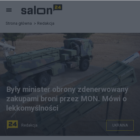
Strona główna
Redakcja
Były minister obrony zdenerwowany
zakupami broni przez MON. Mówi o
lekkomyślności
Redakcja
UKRAINA
Były szef MON obawia się, że Himarsy będą stały