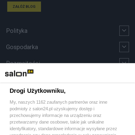
ZAŁÓŻ BLOG
Polityka
Gospodarka
Rozmaitości
Technologie
Drogi Użytkowniku,
Sport
My, naszych 1162 zaufanych partnerów oraz inne
podmioty z salon24.pl uzyskujemy dostęp i
Społeczeństwo
przechowujemy informacje na urządzeniu oraz
przetwarzamy dane osobowe, takie jak unikalne
Kultura
identyfikatory, standardowe informacje wysyłane przez
urządzenie czy dane przeglądania w celu zapewniania