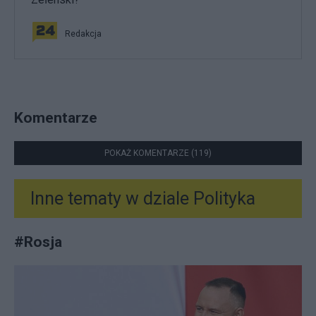
Redakcja
Komentarze
POKAŻ KOMENTARZE (119)
Inne tematy w dziale
Polityka
#
Rosja