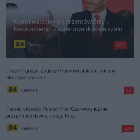
Kreml wściekły po przemówieniu
Nawrockiego. Zacharowa dostała szału
Redakcja
402
Drugi Prigożyn. Zagroził Putinowi atakiem, miliony
obejrzało nagranie
Redakcja
78
Parada słabości Putina? Plac Czerwony już nie
przypomina dawnej potęgi Rosji
Redakcja
206