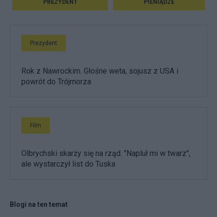
PREZYDENT
PIENIĄDZE
Prezydent
Rok z Nawrockim. Głośne weta, sojusz z USA i
powrót do Trójmorza
Film
Olbrychski skarży się na rząd. "Napluł mi w twarz",
ale wystarczył list do Tuska
Blogi na ten temat