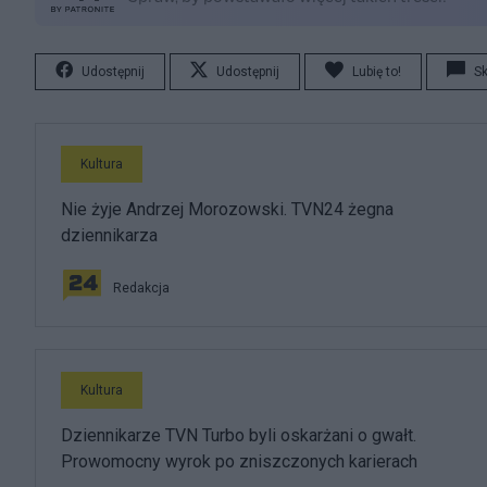
Udostępnij
Udostępnij
Lubię to!
S
Kultura
Nie żyje Andrzej Morozowski. TVN24 żegna
dziennikarza
Redakcja
Kultura
Dziennikarze TVN Turbo byli oskarżani o gwałt.
Prowomocny wyrok po zniszczonych karierach