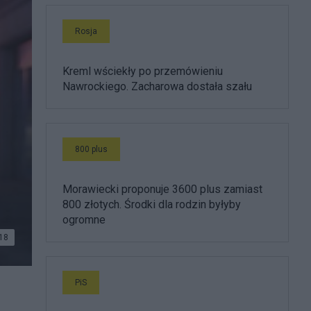
Rosja
Kreml wściekły po przemówieniu
Nawrockiego. Zacharowa dostała szału
800 plus
Morawiecki proponuje 3600 plus zamiast
800 złotych. Środki dla rodzin byłyby
ogromne
18
PiS