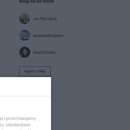
Blogi na ten temat
Jan Filip Libicki
wroclawskireporter
Układ Otwarty
Napisz notkę
ęp i przechowujemy
ory, standardowe