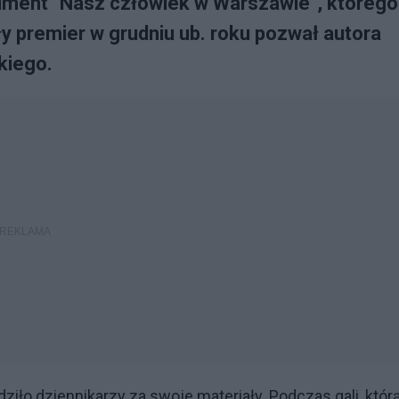
ument "Nasz człowiek w Warszawie", którego
y premier w grudniu ub. roku pozwał autora
kiego.
ziło dziennikarzy za swoje materiały. Podczas gali, któr