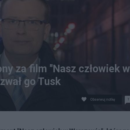
ny za film "Nasz człowiek w
ozwał go Tusk
1
Obserwuj notkę
różniło