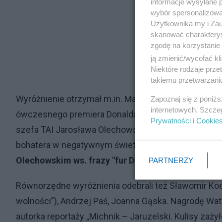
informacje wysyłane 
wybór spersonalizowan
Użytkownika my i Zau
skanować charakterys
zgodę na korzystanie 
ją zmienić/wycofać kl
Niektóre rodzaje prz
takiemu przetwarzaniu
Wyróżnienie otrzymał m.in. Marcin Tulicki, autor fi
Zapoznaj się z poniż
internetowych. Szcze
ówczesnego premiera Donalda Tuska z Rosja wzbudzi
Prywatności
i
Cookie
szefa TAI Jarosława Olechowskiego. Zdaniem polity
bohatera w negatywnym świetle. O innym
pozwie pr
Olechowskim ws. frazy "fur Deutschland"
pisaliśmy
PARTNERZY
Równorzędne wyróżnienia odebrali też Sławomir Koehle
wolności”), Andrzej Paś, Joanna Gąska. Nagrodę Wat
autorka reportaży „Michnik – Jaruzelski. Kulisy zażył