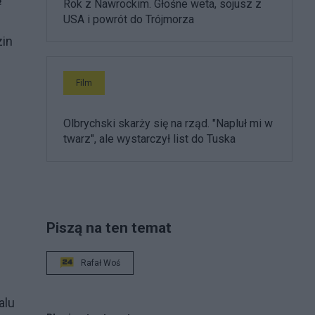
Rok z Nawrockim. Głośne weta, sojusz z
USA i powrót do Trójmorza
zin
Film
Olbrychski skarży się na rząd. "Napluł mi w
twarz", ale wystarczył list do Tuska
Piszą na ten temat
Rafał Woś
alu