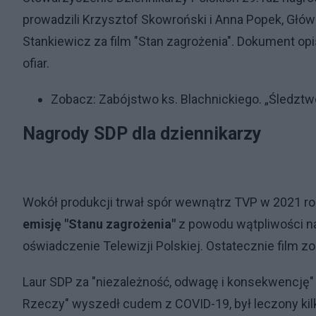
prowadzili Krzysztof Skowroński i Anna Popek, Gł
Stankiewicz za film "Stan zagrożenia". Dokument op
ofiar.
Zobacz:
Zabójstwo ks. Blachnickiego. „Śledztw
Nagrody SDP dla dziennikarzy
Wokół produkcji trwał spór wewnątrz TVP w 2021 ro
emisję "Stanu zagrożenia"
z powodu wątpliwości nat
oświadczenie Telewizji Polskiej. Ostatecznie film 
Laur SDP za "niezależność, odwagę i konsekwencję"
Rzeczy" wyszedł cudem z COVID-19, był leczony kil