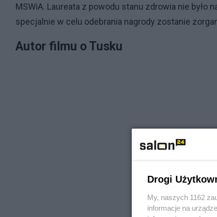
MSWiA. Laureata z powodu stanu zdrowia nie było na
specjalnie w celu odebrania nagrody zostanie zorg
Autor filmu o Tusku
Drogi Użytkow
My, naszych 1162 zau
informacje na urządze