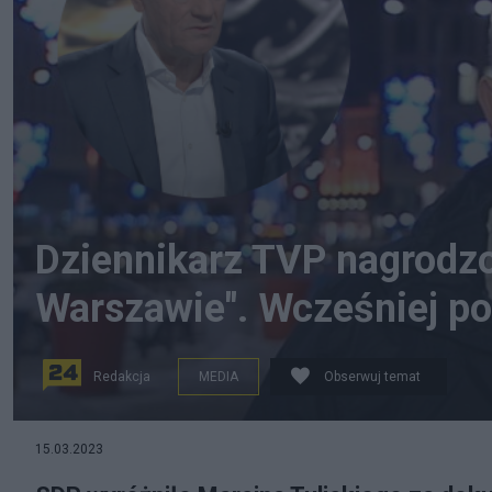
Dziennikarz TVP nagrodzo
Warszawie". Wcześniej p
Redakcja
MEDIA
Obserwuj temat
Marcin Tulicki zrobił film o Donaldzie Tusku. SDP go wy
15.03.2023