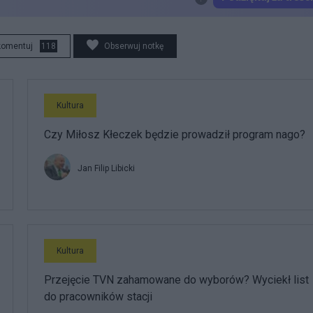
komentuj
118
Obserwuj notkę
Kultura
Czy Miłosz Kłeczek będzie prowadził program nago?
Jan Filip Libicki
Kultura
Przejęcie TVN zahamowane do wyborów? Wyciekł list
do pracowników stacji