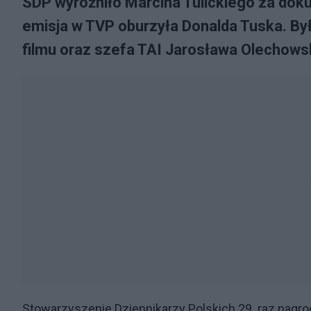
SDP wyróżniło Marcina Tulickiego za dok
emisja w TVP oburzyła Donalda Tuska. Był
filmu oraz szefa TAI Jarosława Olechows
Stowarzyszenie Dziennikarzy Polskich 29. raz nagrod