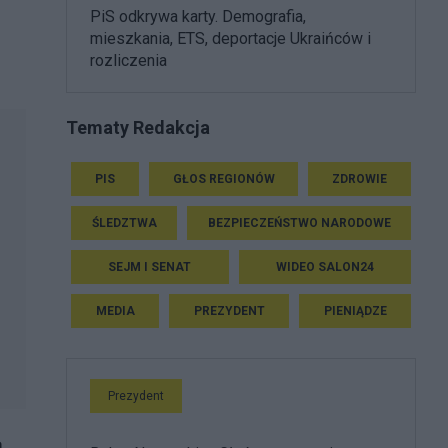
PiS odkrywa karty. Demografia,
mieszkania, ETS, deportacje Ukraińców i
rozliczenia
Tematy Redakcja
PIS
GŁOS REGIONÓW
ZDROWIE
ŚLEDZTWA
BEZPIECZEŃSTWO NARODOWE
SEJM I SENAT
WIDEO SALON24
MEDIA
PREZYDENT
PIENIĄDZE
Prezydent
ą