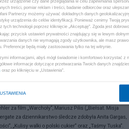
przez urządzenie czy dane przeglądania w celu zapewniania sperson
ych treści, pomiar reklam i treści, badanie odbiorców oraz ulepszan
fani Partnerzy możemy używać dokładnych danych geolokalizacyjn
tykę urządzenia do celów identyfikacji. Ponieważ cenimy Twoją pry
z tych technologii poprzez kliknięcie „Akceptuję”. Zgoda jest dobro
ikając przycisk ustawień prywatności znajdujący się w lewym dolny
etwarzania danych nie wymagają zgody użytkownika, ale masz prawo 
. Preferencje będą miały zastosowania tylko na tej witrynie.
lmu "Nasz człowiek w Warszawie". Dokument o relacjach
szymi informacjami, abyś mógł świadomie i komfortowo korzystać z
gółowe informacje dotyczące przetwarzania Twoich danych znajdzi
ł ogromne emocje, a szef KO pozwał zarówno autora, j
s
oraz po kliknięciu w „Ustawienia”.
ka, film jest zmanipulowany i przedstawia głównego
zeciwko "Wiadomościom" TVP, Danucie Holeckiej i
 niedawno w szczegółach w Salonie24.
USTAWIENIA
r za film „Warchoły”, Mariusz Pilis („Biełsat. Misja
ergate za dziennikarstwo śledcze zdobyła Anita Gargas,
ości”, „Kulisy walki o polski cukier” oraz „Taśmy Tuska”.