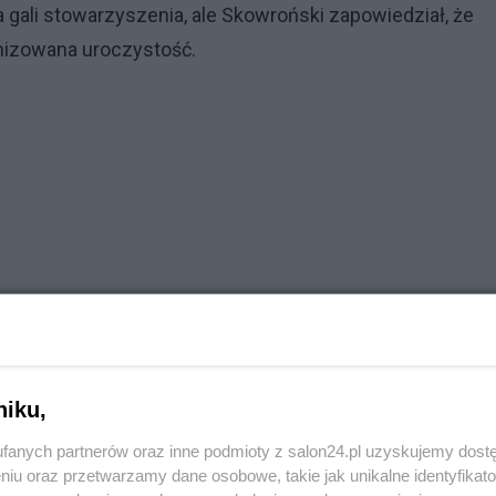
 gali stowarzyszenia, ale Skowroński zapowiedział, że
anizowana uroczystość.
niku,
fanych partnerów oraz inne podmioty z salon24.pl uzyskujemy dost
niu oraz przetwarzamy dane osobowe, takie jak unikalne identyfikat