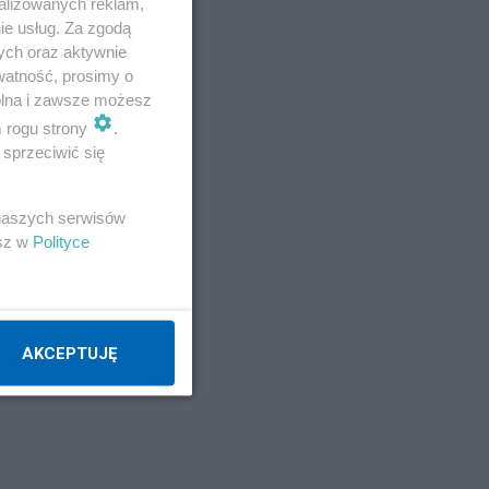
alizowanych reklam,
ie usług. Za zgodą
ych oraz aktywnie
watność, prosimy o
wolna i zawsze możesz
m rogu strony
.
sprzeciwić się
 naszych serwisów
esz w
Polityce
ak i
AKCEPTUJĘ