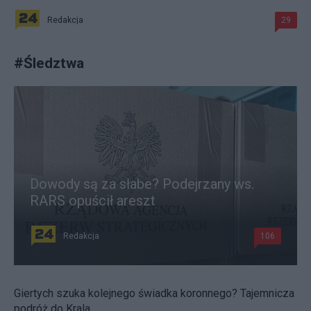
Redakcja
29
#
Śledztwa
Dowody są za słabe? Podejrzany ws.
RARS opuścił areszt
Redakcja
106
Giertych szuka kolejnego świadka koronnego? Tajemnicza
podróż do Krala