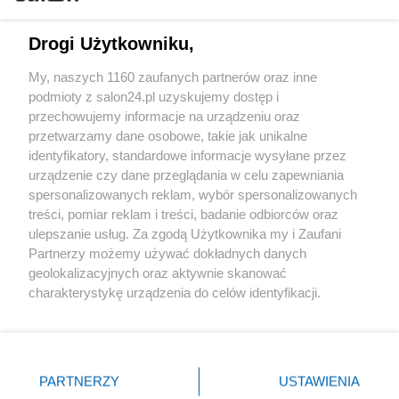
Technologie
Drogi Użytkowniku,
Sport
My, naszych 1160 zaufanych partnerów oraz inne
podmioty z salon24.pl uzyskujemy dostęp i
Społeczeństwo
przechowujemy informacje na urządzeniu oraz
przetwarzamy dane osobowe, takie jak unikalne
Kultura
identyfikatory, standardowe informacje wysyłane przez
urządzenie czy dane przeglądania w celu zapewniania
spersonalizowanych reklam, wybór spersonalizowanych
treści, pomiar reklam i treści, badanie odbiorców oraz
ulepszanie usług. Za zgodą Użytkownika my i Zaufani
X
Facebook
Instagram
Youtube
Partnerzy możemy używać dokładnych danych
geolokalizacyjnych oraz aktywnie skanować
charakterystykę urządzenia do celów identyfikacji.
Web Content Media sp. z o. o. © 2022
Ponieważ cenimy Twoją prywatność, prosimy o zgodę na
korzystanie z tych technologii poprzez kliknięcie
„Akceptuję”. Zgoda jest dobrowolna i zawsze możesz ją
Pomoc
O nas
Praca
Reklama
Kontakt
zmienić/wycofać klikając przycisk ustawień prywatności
PARTNERZY
USTAWIENIA
znajdujący się w lewym dolnym rogu strony
. Niektóre