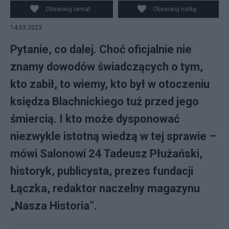
PAP/Mateusz Marek
Obserwuj temat
Obserwuj notkę
14.03.2023
Pytanie, co dalej. Choć oficjalnie nie
znamy dowodów świadczących o tym,
kto zabił, to wiemy, kto był w otoczeniu
księdza Blachnickiego tuż przed jego
śmiercią. I kto może dysponować
niezwykle istotną wiedzą w tej sprawie –
mówi Salonowi 24 Tadeusz Płużański,
historyk, publicysta, prezes fundacji
Łączka, redaktor naczelny magazynu
„Nasza Historia”.