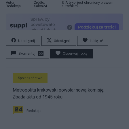
Autor:
Źródło:
© Artykuł jest chroniony prawem
Redakcja
Salon24
autorskim.
Udostępnij
Udostępnij
Lubię to!
Skomentuj
55
Obserwuj notkę
Społeczeństwo
Metropolita krakowski powołał nową komisję.
Zbada akta od 1945 roku
Redakcja