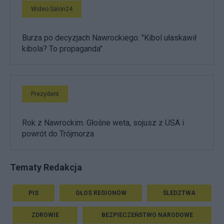
Wideo Salon24
Burza po decyzjach Nawrockiego. "Kibol ułaskawił
kibola? To propaganda"
Prezydent
Rok z Nawrockim. Głośne weta, sojusz z USA i
powrót do Trójmorza
Tematy Redakcja
PIS
GŁOS REGIONÓW
ŚLEDZTWA
ZDROWIE
BEZPIECZEŃSTWO NARODOWE