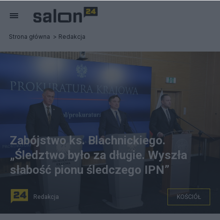
Strona główna
Redakcja
Zabójstwo ks. Blachnickiego.
„Śledztwo było za długie. Wyszła
słabość pionu śledczego IPN”
Redakcja
KOŚCIÓŁ
Zbigniew Ziobro, Andrzej Pozorski, Karol NawrockiFot.