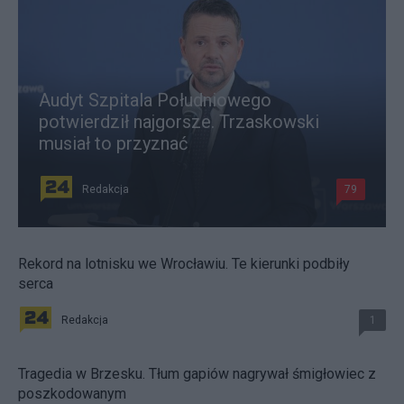
Audyt Szpitala Południowego
potwierdził najgorsze. Trzaskowski
musiał to przyznać
Redakcja
79
Rekord na lotnisku we Wrocławiu. Te kierunki podbiły
serca
Redakcja
1
Tragedia w Brzesku. Tłum gapiów nagrywał śmigłowiec z
poszkodowanym