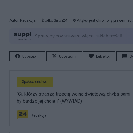
Autor: Redakcja
Źródło: Salon24
© Artykuł jest chroniony prawem aut
Udostępnij
Udostępnij
Lubię to!
S
Społeczeństwo
"Ci, którzy straszą trzecią wojną światową, chyba sami
by bardzo jej chcieli" (WYWIAD)
Redakcja