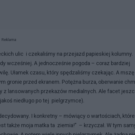
Reklama
eckich ulic i czekaliśmy na przejazd papieskiej kolumny.
gdy wcześniej. A jednocześnie pogoda – coraz bardziej
hwilę. Ułamek czasu, który spędzaliśmy czekając. A mszę
ym gronie przed ekranem. Potężna burza, oberwanie ch
amy z lansowanych przekazów medialnych. Ale facet jesz
jakoś niedługo po tej pielgrzymce).
 zdecydowany. I konkretny – mówiący o wartościach, które
o jest także moja matka ta ziemia!” – krzyczał. W tym sa
chowie. A potem wiele innych pielgrzymek. Ale żadna ni