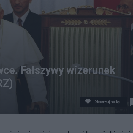
wce. Fałszywy wizerunek
RZ)
Obserwuj notkę