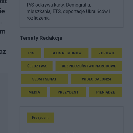
est
PiS odkrywa karty. Demografia,
ie
mieszkania, ETS, deportacje Ukraińców i
rozliczenia
.
im
Tematy Redakcja
raz
PIS
GŁOS REGIONÓW
ZDROWIE
ŚLEDZTWA
BEZPIECZEŃSTWO NARODOWE
SEJM I SENAT
WIDEO SALON24
MEDIA
PREZYDENT
PIENIĄDZE
Prezydent