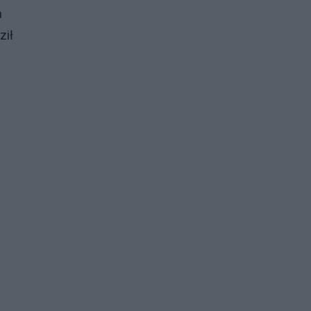
n
ził