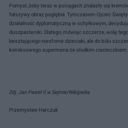
Pomysł, żeby teraz w pociągach znalazły się kremówk
fałszywy obraz pogłębia. Tymczasem Ojciec Święty n
działalność dyplomatyczną w schyłkowym, decydując
duszpasterski. Dlatego, mówiąc szczerze, wolę tego
besztającego niesforne dzieciaki, ale do bólu szcze
komiksowego supermena ze słodkim ciasteczkiem.
Zdj. Jan Paweł II w Sejmie/Wikipedia
Przemysław Harczuk