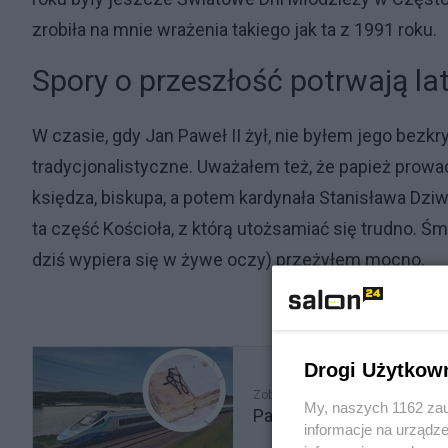
zrobiła na mnie wrażenia takiego jak ta z 1991 roku.
Spory o przeszłość potrwają la
W czasie, gdy Jan Paweł II żył, nie byłem jego bez
tradycjonalistyczne. Uważałem też, że papież prowad
księdza, biskupa, a potem kardynała Stanisława Dziw
ta część Kościoła, z którą utożsamiać się trudno. Śm
dziś wypiera się w żywe oczy) przeżyłem mocno.
Drogi Użytkow
Zobacz także
My, naszych 1162 zau
Papieskie kremówki w Pe
informacje na urządze