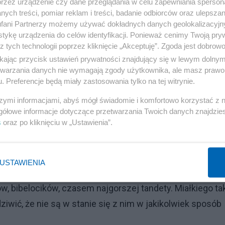
przez urządzenie czy dane przeglądania w celu zapewniania sperson
ych treści, pomiar reklam i treści, badanie odbiorców oraz ulepszan
fani Partnerzy możemy używać dokładnych danych geolokalizacyjn
tykę urządzenia do celów identyfikacji. Ponieważ cenimy Twoją pry
rzy nie przeżyli z nim ani jednego dnia. I że w najmłods
z tych technologii poprzez kliknięcie „Akceptuję”. Zgoda jest dobro
I. To trwa od jakiegoś czasu. Ostatnio toczy się w media
ikając przycisk ustawień prywatności znajdujący się w lewym dolny
etwarzania danych nie wymagają zgody użytkownika, ale masz prawo 
ięży pedofili. Sądzę, że debata i ostre nawet kłótnie potr
. Preferencje będą miały zastosowania tylko na tej witrynie.
żenia o tuszowanie pedofilii najbardziej szkodzą
szymi informacjami, abyś mógł świadomie i komfortowo korzystać z
gółowe informacje dotyczące przetwarzania Twoich danych znajdzi
s
oraz po kliknięciu w „Ustawienia”.
jego obraz wykreowany w mediach. Obraz dobrotliwego
USTAWIENIA
la, każdemu pomoże. Dziadka od kremówek, góralskich
 bibelocików, czasem najgorszej tandety. Miałkiego tak
dziwić, że nie są w stanie się z nim w jakikolwiek sposób