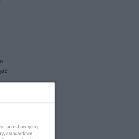
to
ęść
ęp i przechowujemy
ory, standardowe