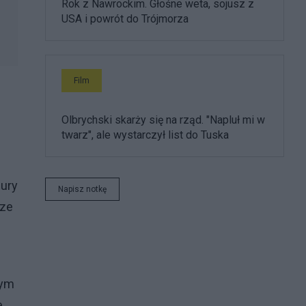
Rok z Nawrockim. Głośne weta, sojusz z
USA i powrót do Trójmorza
Film
Olbrychski skarży się na rząd. "Napluł mi w
twarz", ale wystarczył list do Tuska
mury
Napisz notkę
cze
mym
e