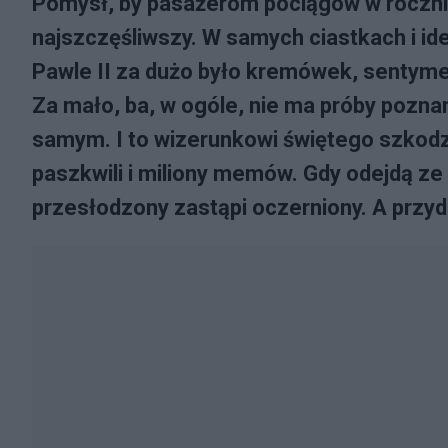
Pomysł, by pasażerom pociągów w rocznic
najszczęśliwszy. W samych ciastkach i ide
Pawle II za dużo było kremówek, sentymen
Za mało, ba, w ogóle, nie ma próby poznan
samym. I to wizerunkowi świętego szkodzi
paszkwili i miliony memów. Gdy odejdą ze 
przesłodzony zastąpi oczerniony. A przyd