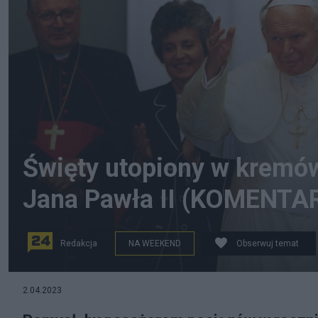
Święty utopiony w kremó
Jana Pawła II (KOMENTA
Redakcja
NA WEEKEND
Obserwuj temat
2.04.2023