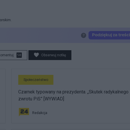
orskim.
komentuj
58
Obserwuj notkę
Społeczeństwo
Czarnek typowany na prezydenta. „Skutek radykalnego
zwrotu PiS” [WYWIAD]
Redakcja