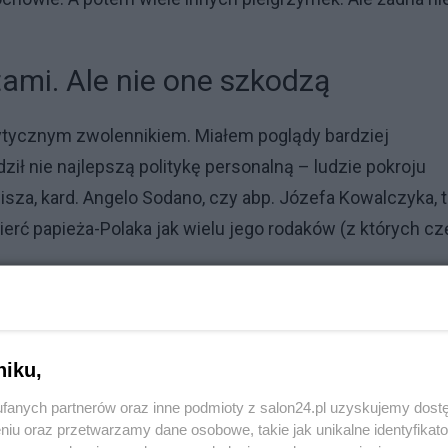
tami. Ale nie one szkodzą
krytycznym zwolennikiem. Miałem poglądy bardziej
ził nie najlepszą politykę personalną – ludzie pokroju
isza, kard. Angelo Sodano, czy abp. Józefa Kowalczyka, 
ierć papieża-Polaka jak wielu jego rodaków (z których cz
Reklama
niku,
fanych partnerów oraz inne podmioty z salon24.pl uzyskujemy dost
ndolino. PKP upamiętnia Jana Pawła II
niu oraz przetwarzamy dane osobowe, takie jak unikalne identyfikat