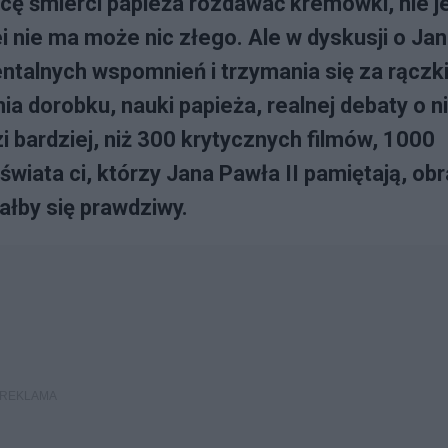
ę śmierci papieża rozdawać kremówki, nie j
i nie ma może nic złego. Ale w dyskusji o Jan
talnych wspomnień i trzymania się za rączki
ia dorobku, nauki papieża, realnej debaty o n
 bardziej, niż 300 krytycznych filmów, 1000
świata ci, którzy Jana Pawła II pamiętają, ob
ałby się prawdziwy.