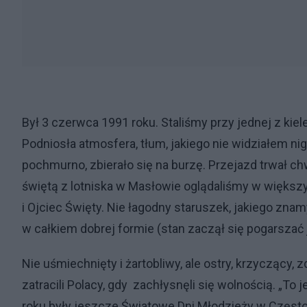
Był 3 czerwca 1991 roku. Staliśmy przy jednej z kiel
Podniosła atmosfera, tłum, jakiego nie widziałem ni
pochmurno, zbierało się na burzę. Przejazd trwał c
świętą z lotniska w Masłowie oglądaliśmy w większ
i Ojciec Święty. Nie łagodny staruszek, jakiego zn
w całkiem dobrej formie (stan zaczął się pogarszać 
Nie uśmiechnięty i żartobliwy, ale ostry, krzyczący,
zatracili Polacy, gdy zachłysnęli się wolnością. „T
roku były jeszcze Światowe Dni Młodzieży w Często